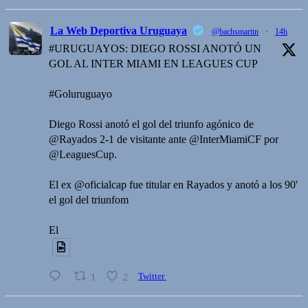
La Web Deportiva Uruguaya
@bachsmartin
·
14h
#URUGUAYOS: DIEGO ROSSI ANOTÓ UN
GOL AL INTER MIAMI EN LEAGUES CUP
#Goluruguayo
Diego Rossi anotó el gol del triunfo agónico de
@Rayados 2-1 de visitante ante @InterMiamiCF por
@LeaguesCup.
El ex @oficialcap fue titular en Rayados y anotó a los 90'
el gol del triunfom
El
1
2
Twitter