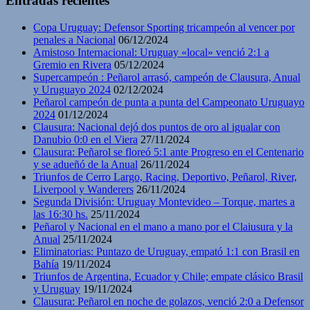
Entradas recientes
Copa Uruguay: Defensor Sporting tricampeón al vencer por
penales a Nacional
06/12/2024
Amistoso Internacional: Uruguay «local» venció 2:1 a
Gremio en Rivera
05/12/2024
Supercampeón : Peñarol arrasó, campeón de Clausura, Anual
y Uruguayo 2024
02/12/2024
Peñarol campeón de punta a punta del Campeonato Uruguayo
2024
01/12/2024
Clausura: Nacional dejó dos puntos de oro al igualar con
Danubio 0:0 en el Viera
27/11/2024
Clausura: Peñarol se floreó 5:1 ante Progreso en el Centenario
y se adueñó de la Anual
26/11/2024
Triunfos de Cerro Largo, Racing, Deportivo, Peñarol, River,
Liverpool y Wanderers
26/11/2024
Segunda División: Uruguay Montevideo – Torque, martes a
las 16:30 hs.
25/11/2024
Peñarol y Nacional en el mano a mano por el Claiusura y la
Anual
25/11/2024
Eliminatorias: Puntazo de Uruguay, empató 1:1 con Brasil en
Bahía
19/11/2024
Triunfos de Argentina, Ecuador y Chile; empate clásico Brasil
y Uruguay
19/11/2024
Clausura: Peñarol en noche de golazos, venció 2:0 a Defensor