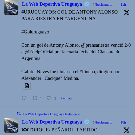
La Web Deportiva Uruguaya
@bachsmartin
·
15h
#URUGUAYOS: GOL DE ANTONY ALONSO
PARA RIESTRA EN #ARGENTINA
#Goluruguayo
Con un gol de Antony Alonso, @prensariestra venció 2-0
a @EdelpOficial por la cuarta fecha del Clausura de
Argentina.
Gabriel Neves fue titular en el #Pincha, dirigido por
Alexander "Cacique" Medina.
1
3
Twitter
La Web Deportiva Uruguaya Retuiteado
La Web Deportiva Uruguaya
@bachsmartin
·
18h
❌️❌TORQUE- PEÑAROL, PARTIDO