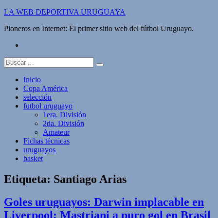
Saltar
LA WEB DEPORTIVA URUGUAYA
al
Pioneros en Internet: El primer sitio web del fútbol Uruguayo.
contenido
twitter
Buscar:
Inicio
Copa América
selección
futbol uruguayo
1era. División
2da. División
Amateur
Fichas técnicas
uruguayos
basket
Etiqueta:
Santiago Arias
Goles uruguayos: Darwin implacable en
Liverpool; Mastriani a puro gol en Brasil