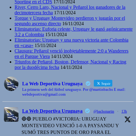
Sporting en el CDS
17/11/2024
River, Cerro Laro, Nacional y Peñarol los ganadores de la
decimotercera fecha
17/11/2024
Torque y Uruguay Montevideo perdieron y jugarán por el
segundo ascenso directo
16/11/2024
Eliminatorias: Euforia celeste, Uruguay le ganó agónicamente
3:2 a Colombia
15/11/2024
Eliminatorias: Uruguay y una nueva victoria ante Colombia
en «casa»
15/11/2024
Clausura: Peñarol venció inobjetablemente 2:0 a Wanderers
en el Parque Viera
14/11/2024
Triunfos de Peñarol, Boston, Defensor, Nacional y Racing
por la duodécima fecha
14/11/2024
La Web Deportiva Uruguaya
Seguir
La primera web del fútbol uruguayo. Por @martinbachs E mail:
webdeportiva@gmail.com
La Web Deportiva Uruguaya
@bachsmartin
·
13h
🔵🔵 PUEBLO #VICTORIA: URUGUAY
MONTEVIDEO VENCIÓ 1-0 A PAYSANDU Y
SUMÓ TRES PUNTOS DE ORO PARA EL