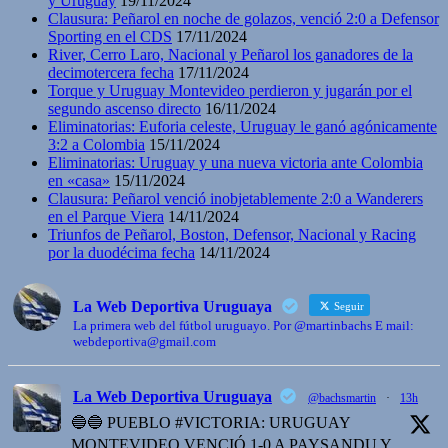
y Uruguay
19/11/2024
Clausura: Peñarol en noche de golazos, venció 2:0 a Defensor
Sporting en el CDS
17/11/2024
River, Cerro Laro, Nacional y Peñarol los ganadores de la
decimotercera fecha
17/11/2024
Torque y Uruguay Montevideo perdieron y jugarán por el
segundo ascenso directo
16/11/2024
Eliminatorias: Euforia celeste, Uruguay le ganó agónicamente
3:2 a Colombia
15/11/2024
Eliminatorias: Uruguay y una nueva victoria ante Colombia
en «casa»
15/11/2024
Clausura: Peñarol venció inobjetablemente 2:0 a Wanderers
en el Parque Viera
14/11/2024
Triunfos de Peñarol, Boston, Defensor, Nacional y Racing
por la duodécima fecha
14/11/2024
La Web Deportiva Uruguaya
Seguir
La primera web del fútbol uruguayo. Por @martinbachs E mail:
webdeportiva@gmail.com
La Web Deportiva Uruguaya
@bachsmartin
·
13h
🔵🔵 PUEBLO #VICTORIA: URUGUAY
MONTEVIDEO VENCIÓ 1-0 A PAYSANDU Y