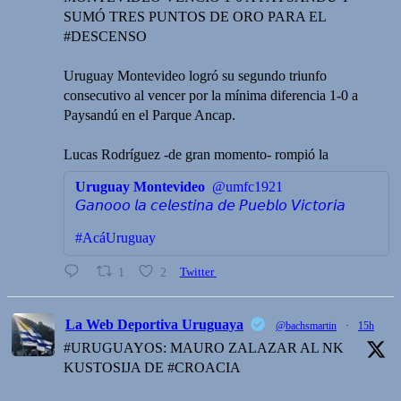
SUMÓ TRES PUNTOS DE ORO PARA EL
#DESCENSO
Uruguay Montevideo logró su segundo triunfo
consecutivo al vencer por la mínima diferencia 1-0 a
Paysandú en el Parque Ancap.
Lucas Rodríguez -de gran momento- rompió la
Uruguay Montevideo
@umfc1921
𝘎𝘢𝘯𝘰𝘰𝘰 𝘭𝘢 𝘤𝘦𝘭𝘦𝘴𝘵𝘪𝘯𝘢 𝘥𝘦 𝘗𝘶𝘦𝘣𝘭𝘰 𝘝𝘪𝘤𝘵𝘰𝘳𝘪𝘢
#AcáUruguay
1
2
Twitter
La Web Deportiva Uruguaya
@bachsmartin
·
15h
#URUGUAYOS: MAURO ZALAZAR AL NK
KUSTOSIJA DE #CROACIA