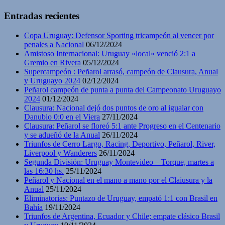
Entradas recientes
Copa Uruguay: Defensor Sporting tricampeón al vencer por
penales a Nacional
06/12/2024
Amistoso Internacional: Uruguay «local» venció 2:1 a
Gremio en Rivera
05/12/2024
Supercampeón : Peñarol arrasó, campeón de Clausura, Anual
y Uruguayo 2024
02/12/2024
Peñarol campeón de punta a punta del Campeonato Uruguayo
2024
01/12/2024
Clausura: Nacional dejó dos puntos de oro al igualar con
Danubio 0:0 en el Viera
27/11/2024
Clausura: Peñarol se floreó 5:1 ante Progreso en el Centenario
y se adueñó de la Anual
26/11/2024
Triunfos de Cerro Largo, Racing, Deportivo, Peñarol, River,
Liverpool y Wanderers
26/11/2024
Segunda División: Uruguay Montevideo – Torque, martes a
las 16:30 hs.
25/11/2024
Peñarol y Nacional en el mano a mano por el Claiusura y la
Anual
25/11/2024
Eliminatorias: Puntazo de Uruguay, empató 1:1 con Brasil en
Bahía
19/11/2024
Triunfos de Argentina, Ecuador y Chile; empate clásico Brasil