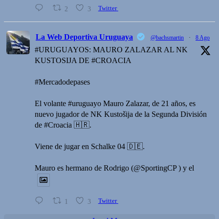
2
3
Twitter
La Web Deportiva Uruguaya
@bachsmartin
·
8 Ago
#URUGUAYOS: MAURO ZALAZAR AL NK
KUSTOSIJA DE #CROACIA
#Mercadodepases
El volante #uruguayo Mauro Zalazar, de 21 años, es
nuevo jugador de NK Kustošija de la Segunda División
de #Croacia 🇭🇷.
Viene de jugar en Schalke 04 🇩🇪.
Mauro es hermano de Rodrigo (@SportingCP ) y el
1
3
Twitter