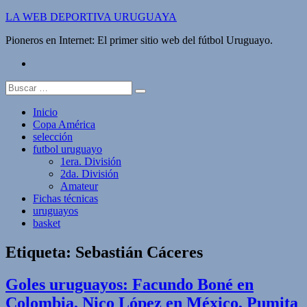
Saltar
LA WEB DEPORTIVA URUGUAYA
al
Pioneros en Internet: El primer sitio web del fútbol Uruguayo.
contenido
twitter
Buscar:
Inicio
Copa América
selección
futbol uruguayo
1era. División
2da. División
Amateur
Fichas técnicas
uruguayos
basket
Etiqueta:
Sebastián Cáceres
Goles uruguayos: Facundo Boné en
Colombia, Nico López en México, Pumita