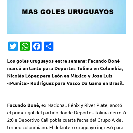
T
W
Fa
C
w
h
c
o
Los goles uruguayos entre semana: Facundo Boné
it
at
e
m
marcó un tanto para Deportes Tolima en Colombia,
te
s
b
p
Nicolás López para León en México y Jose Luis
r
A
o
ar
«Pumita» Rodríguez para Vasco Da Gama en Brasil.
p
o
ti
p
k
r
Facundo Boné,
ex Nacional, Fénix y River Plate, anotó
el primer gol del partido donde Deportes Tolima derrotó
2:0 a Deportivo Cali pot la cuarta fecha del Grupo A del
torneo colombiano. El delantero uruguayo ingresó para