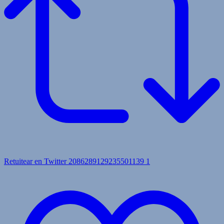
Retuitear en Twitter 2086289129235501139
1