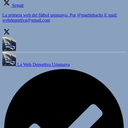
Seguir
La primera web del fútbol uruguayo. Por @martinbachs E mail:
webdeportiva@gmail.com
La Web Deportiva Uruguaya