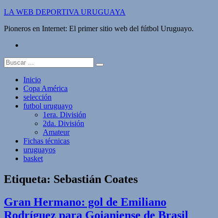
Saltar
LA WEB DEPORTIVA URUGUAYA
al
Pioneros en Internet: El primer sitio web del fútbol Uruguayo.
contenido
twitter
Buscar:
Inicio
Copa América
selección
futbol uruguayo
1era. División
2da. División
Amateur
Fichas técnicas
uruguayos
basket
Etiqueta:
Sebastián Coates
Gran Hermano: gol de Emiliano
Rodríguez para Goianiense de Brasil