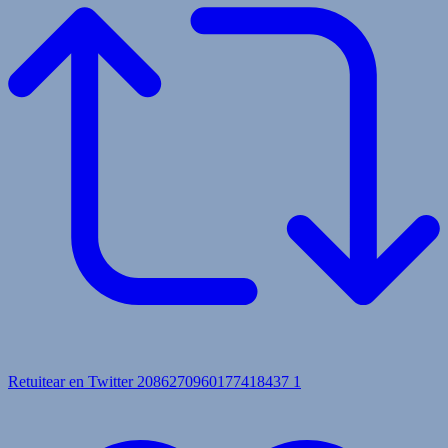
Retuitear en Twitter 2086270960177418437
1