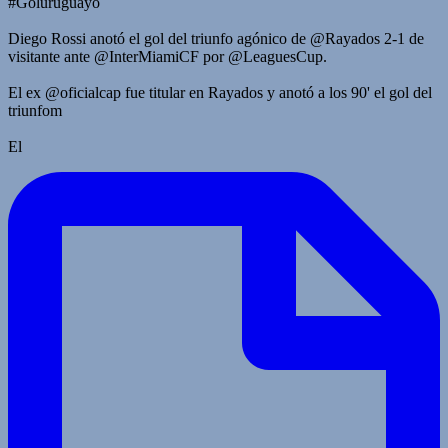
#Goluruguayo
Diego Rossi anotó el gol del triunfo agónico de @Rayados 2-1 de
visitante ante @InterMiamiCF por @LeaguesCup.
El ex @oficialcap fue titular en Rayados y anotó a los 90' el gol del
triunfom
El