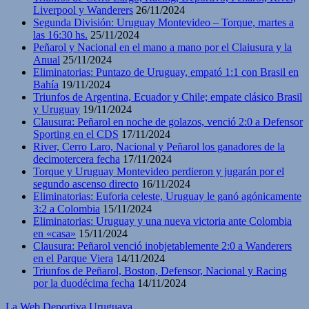
Liverpool y Wanderers
26/11/2024
Segunda División: Uruguay Montevideo – Torque, martes a
las 16:30 hs.
25/11/2024
Peñarol y Nacional en el mano a mano por el Claiusura y la
Anual
25/11/2024
Eliminatorias: Puntazo de Uruguay, empató 1:1 con Brasil en
Bahía
19/11/2024
Triunfos de Argentina, Ecuador y Chile; empate clásico Brasil
y Uruguay
19/11/2024
Clausura: Peñarol en noche de golazos, venció 2:0 a Defensor
Sporting en el CDS
17/11/2024
River, Cerro Laro, Nacional y Peñarol los ganadores de la
decimotercera fecha
17/11/2024
Torque y Uruguay Montevideo perdieron y jugarán por el
segundo ascenso directo
16/11/2024
Eliminatorias: Euforia celeste, Uruguay le ganó agónicamente
3:2 a Colombia
15/11/2024
Eliminatorias: Uruguay y una nueva victoria ante Colombia
en «casa»
15/11/2024
Clausura: Peñarol venció inobjetablemente 2:0 a Wanderers
en el Parque Viera
14/11/2024
Triunfos de Peñarol, Boston, Defensor, Nacional y Racing
por la duodécima fecha
14/11/2024
La Web Deportiva Uruguaya