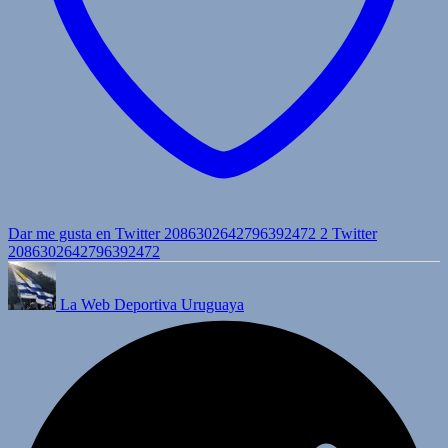
Dar me gusta en Twitter 2086302642796392472
2
Twitter
2086302642796392472
La Web Deportiva Uruguaya