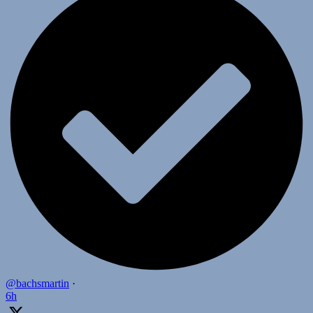
@bachsmartin
·
6h