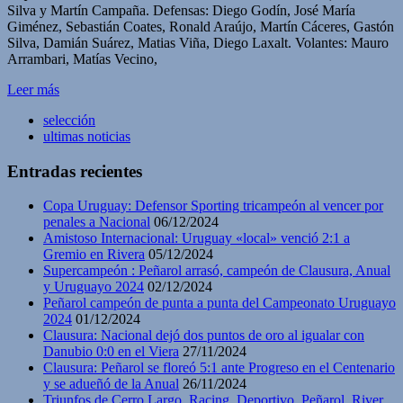
Silva y Martín Campaña. Defensas: Diego Godín, José María
Giménez, Sebastián Coates, Ronald Araújo, Martín Cáceres, Gastón
Silva, Damián Suárez, Matias Viña, Diego Laxalt. Volantes: Mauro
Arrambari, Matías Vecino,
Leer más
selección
ultimas noticias
Entradas recientes
Copa Uruguay: Defensor Sporting tricampeón al vencer por
penales a Nacional
06/12/2024
Amistoso Internacional: Uruguay «local» venció 2:1 a
Gremio en Rivera
05/12/2024
Supercampeón : Peñarol arrasó, campeón de Clausura, Anual
y Uruguayo 2024
02/12/2024
Peñarol campeón de punta a punta del Campeonato Uruguayo
2024
01/12/2024
Clausura: Nacional dejó dos puntos de oro al igualar con
Danubio 0:0 en el Viera
27/11/2024
Clausura: Peñarol se floreó 5:1 ante Progreso en el Centenario
y se adueñó de la Anual
26/11/2024
Triunfos de Cerro Largo, Racing, Deportivo, Peñarol, River,