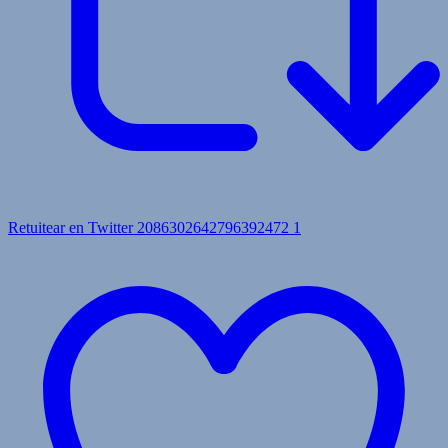
Retuitear en Twitter 2086302642796392472
1