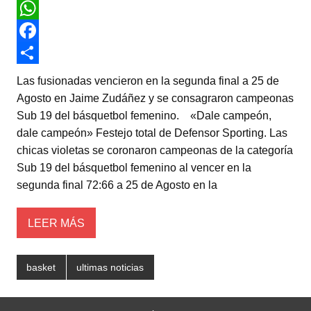
T
w
W
i
h
F
t
a
a
C
Las fusionadas vencieron en la segunda final a 25 de
t
t
c
o
Agosto en Jaime Zudáñez y se consagraron campeonas
Sub 19 del básquetbol femenino. «Dale campeón,
e
s
e
m
dale campeón» Festejo total de Defensor Sporting. Las
r
A
b
p
chicas violetas se coronaron campeonas de la categoría
p
o
a
Sub 19 del básquetbol femenino al vencer en la
segunda final 72:66 a 25 de Agosto en la
p
o
r
k
t
LEER MÁS
i
r
basket
ultimas noticias