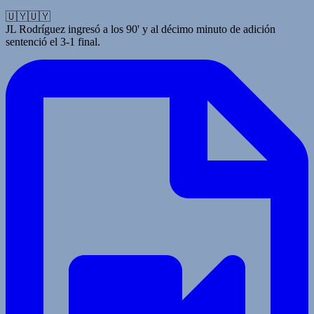
🇺🇾🇺🇾
JL Rodríguez ingresó a los 90' y al décimo minuto de adición
sentenció el 3-1 final.