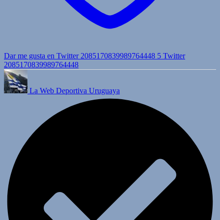
Dar me gusta en Twitter 2085170839989764448
5
Twitter
2085170839989764448
La Web Deportiva Uruguaya