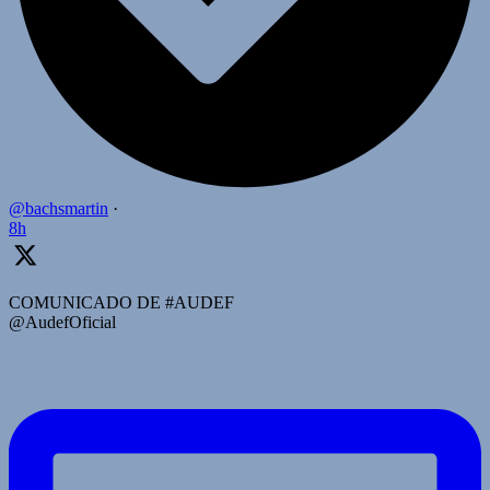
@bachsmartin
·
8h
COMUNICADO DE #AUDEF
@AudefOficial