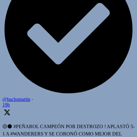
@bachsmartin
·
19h
🟡⚫️ #PEÑAROL CAMPEÓN POR DESTROZO ! APLASTÓ 5-
1 A #WANDERERS Y SE CORONÓ COMO MEJOR DEL