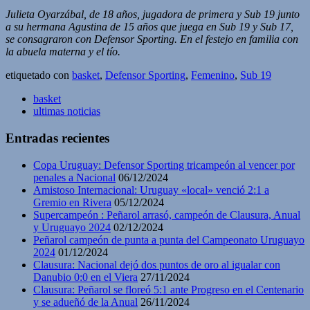
Julieta Oyarzábal, de 18 años, jugadora de primera y Sub 19 junto
a su hermana Agustina de 15 años que juega en Sub 19 y Sub 17,
se consagraron con Defensor Sporting. En el festejo en familia con
la abuela materna y el tío.
etiquetado con
basket
,
Defensor Sporting
,
Femenino
,
Sub 19
basket
ultimas noticias
Entradas recientes
Copa Uruguay: Defensor Sporting tricampeón al vencer por
penales a Nacional
06/12/2024
Amistoso Internacional: Uruguay «local» venció 2:1 a
Gremio en Rivera
05/12/2024
Supercampeón : Peñarol arrasó, campeón de Clausura, Anual
y Uruguayo 2024
02/12/2024
Peñarol campeón de punta a punta del Campeonato Uruguayo
2024
01/12/2024
Clausura: Nacional dejó dos puntos de oro al igualar con
Danubio 0:0 en el Viera
27/11/2024
Clausura: Peñarol se floreó 5:1 ante Progreso en el Centenario
y se adueñó de la Anual
26/11/2024