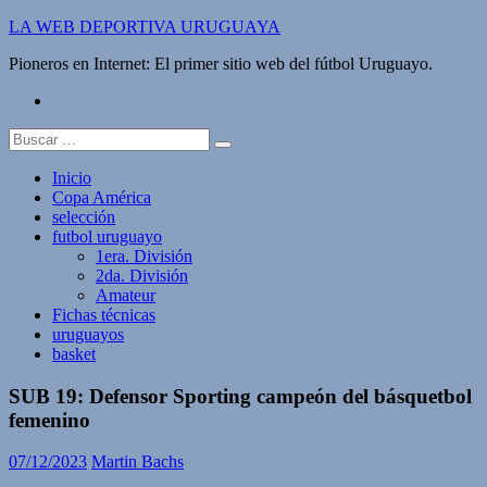
Saltar
LA WEB DEPORTIVA URUGUAYA
al
Pioneros en Internet: El primer sitio web del fútbol Uruguayo.
contenido
twitter
Buscar:
Inicio
Copa América
selección
futbol uruguayo
1era. División
2da. División
Amateur
Fichas técnicas
uruguayos
basket
SUB 19: Defensor Sporting campeón del básquetbol
femenino
07/12/2023
Martin Bachs