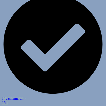
@bachsmartin
·
15h