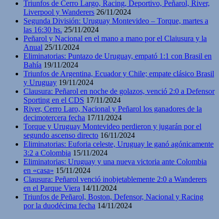
Triunfos de Cerro Largo, Racing, Deportivo, Peñarol, River,
Liverpool y Wanderers
26/11/2024
Segunda División: Uruguay Montevideo – Torque, martes a
las 16:30 hs.
25/11/2024
Peñarol y Nacional en el mano a mano por el Claiusura y la
Anual
25/11/2024
Eliminatorias: Puntazo de Uruguay, empató 1:1 con Brasil en
Bahía
19/11/2024
Triunfos de Argentina, Ecuador y Chile; empate clásico Brasil
y Uruguay
19/11/2024
Clausura: Peñarol en noche de golazos, venció 2:0 a Defensor
Sporting en el CDS
17/11/2024
River, Cerro Laro, Nacional y Peñarol los ganadores de la
decimotercera fecha
17/11/2024
Torque y Uruguay Montevideo perdieron y jugarán por el
segundo ascenso directo
16/11/2024
Eliminatorias: Euforia celeste, Uruguay le ganó agónicamente
3:2 a Colombia
15/11/2024
Eliminatorias: Uruguay y una nueva victoria ante Colombia
en «casa»
15/11/2024
Clausura: Peñarol venció inobjetablemente 2:0 a Wanderers
en el Parque Viera
14/11/2024
Triunfos de Peñarol, Boston, Defensor, Nacional y Racing
por la duodécima fecha
14/11/2024