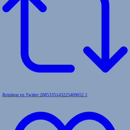
Retuitear en Twitter 2085335143225409652
1