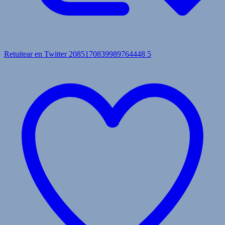
Retuitear en Twitter 2085170839989764448
5