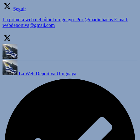
Seguir
La primera web del fútbol uruguayo. Por @martinbachs E mail:
webdeportiva@gmail.com
La Web Deportiva Uruguaya