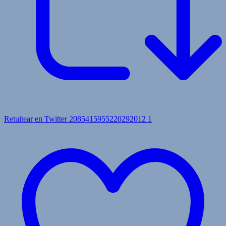
Retuitear en Twitter 2085415955220292012
1