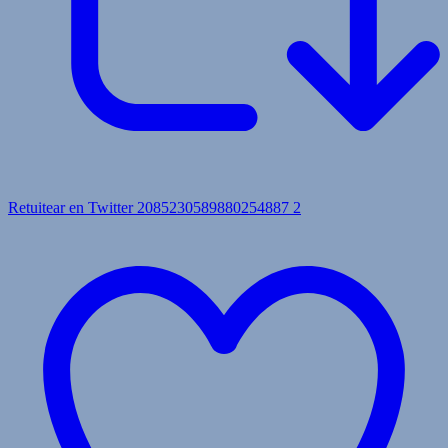
Retuitear en Twitter 2085230589880254887
2