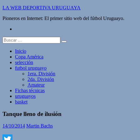
Saltar
LA WEB DEPORTIVA URUGUAYA
al
Pioneros en Internet: El primer sitio web del fútbol Uruguayo.
contenido
twitter
Buscar:
Inicio
Copa América
selección
futbol uruguayo
1era. División
2da. División
Amateur
Fichas técnicas
uruguayos
basket
Tanque lleno de ilusión
14/10/2014
Martin Bachs