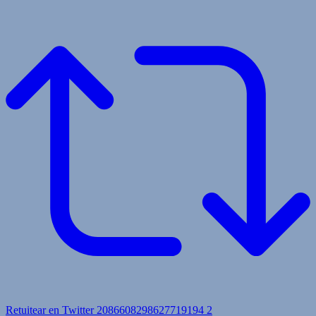
Retuitear en Twitter 2086608298627719194
2