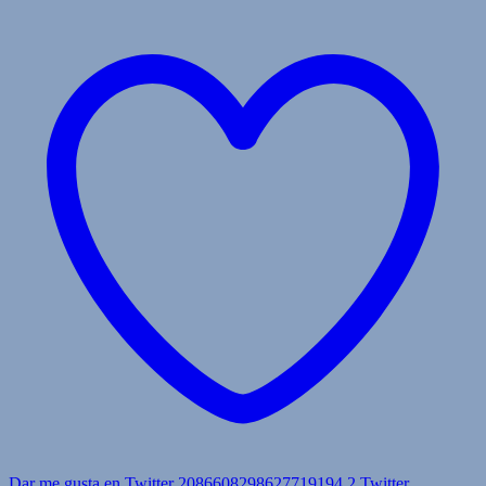
Dar me gusta en Twitter 2086608298627719194
2
Twitter