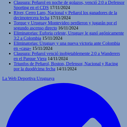
Clausura: Peñarol en noche de golazos, venció 2:0 a Defensor
Sporting en el CDS
17/11/2024
River, Cerro Laro, Nacional y Peñarol los ganadores de la
decimotercera fecha
17/11/2024
Torque y Uruguay Montevideo perdieron y jugarán por el
segundo ascenso directo
16/11/2024
Eliminatorias: Euforia celeste, Uruguay le ganó agónicamente
3:2 a Colombia
15/11/2024
Eliminatorias: Uruguay y una nueva victoria ante Colombia
en «casa»
15/11/2024
Clausura: Peñarol venció inobjetablemente 2:0 a Wanderers
en el Parque Viera
14/11/2024
Triunfos de Peñarol, Boston, Defensor, Nacional y Racing
por la duodécima fecha
14/11/2024
La Web Deportiva Uruguaya