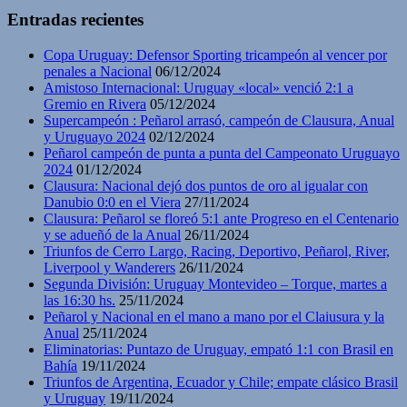
Entradas recientes
Copa Uruguay: Defensor Sporting tricampeón al vencer por
penales a Nacional
06/12/2024
Amistoso Internacional: Uruguay «local» venció 2:1 a
Gremio en Rivera
05/12/2024
Supercampeón : Peñarol arrasó, campeón de Clausura, Anual
y Uruguayo 2024
02/12/2024
Peñarol campeón de punta a punta del Campeonato Uruguayo
2024
01/12/2024
Clausura: Nacional dejó dos puntos de oro al igualar con
Danubio 0:0 en el Viera
27/11/2024
Clausura: Peñarol se floreó 5:1 ante Progreso en el Centenario
y se adueñó de la Anual
26/11/2024
Triunfos de Cerro Largo, Racing, Deportivo, Peñarol, River,
Liverpool y Wanderers
26/11/2024
Segunda División: Uruguay Montevideo – Torque, martes a
las 16:30 hs.
25/11/2024
Peñarol y Nacional en el mano a mano por el Claiusura y la
Anual
25/11/2024
Eliminatorias: Puntazo de Uruguay, empató 1:1 con Brasil en
Bahía
19/11/2024
Triunfos de Argentina, Ecuador y Chile; empate clásico Brasil
y Uruguay
19/11/2024