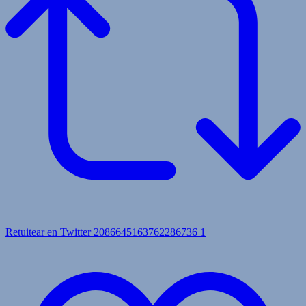
Retuitear en Twitter 2086645163762286736
1