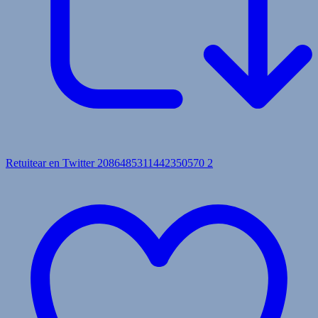
Retuitear en Twitter 2086485311442350570
2