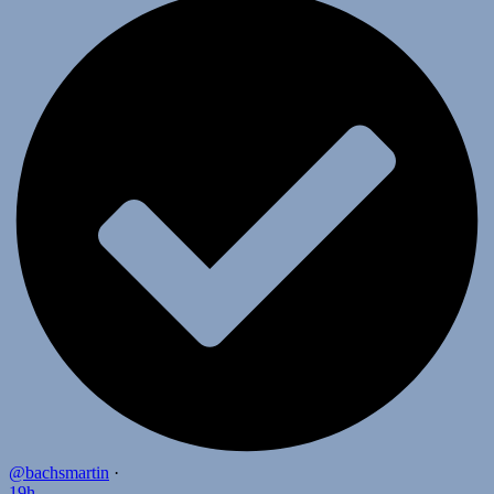
@bachsmartin
·
19h