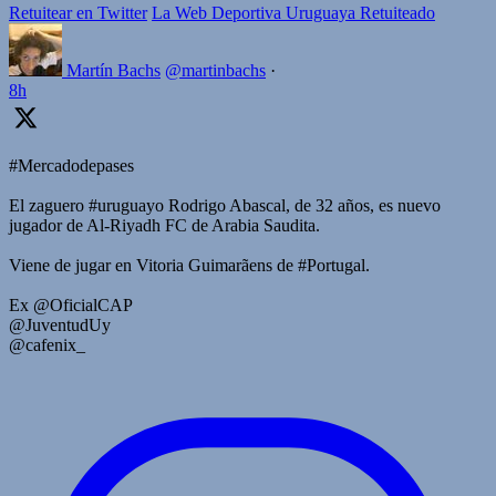
Retuitear en Twitter
La Web Deportiva Uruguaya Retuiteado
Martín Bachs
@martinbachs
·
8h
#Mercadodepases
El zaguero #uruguayo Rodrigo Abascal, de 32 años, es nuevo
jugador de Al-Riyadh FC de Arabia Saudita.
Viene de jugar en Vitoria Guimarãens de #Portugal.
Ex @OficialCAP
@JuventudUy
@cafenix_