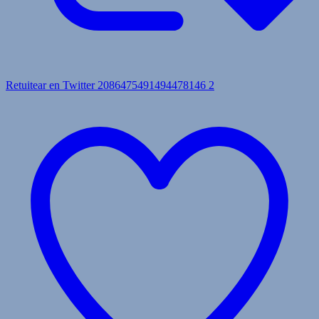
Retuitear en Twitter 2086475491494478146
2