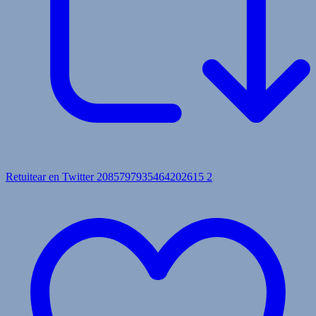
Retuitear en Twitter 2085797935464202615
2