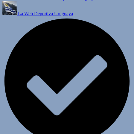
La Web Deportiva Uruguaya