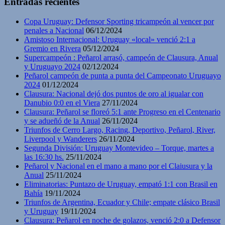
Entradas recientes
Copa Uruguay: Defensor Sporting tricampeón al vencer por
penales a Nacional
06/12/2024
Amistoso Internacional: Uruguay «local» venció 2:1 a
Gremio en Rivera
05/12/2024
Supercampeón : Peñarol arrasó, campeón de Clausura, Anual
y Uruguayo 2024
02/12/2024
Peñarol campeón de punta a punta del Campeonato Uruguayo
2024
01/12/2024
Clausura: Nacional dejó dos puntos de oro al igualar con
Danubio 0:0 en el Viera
27/11/2024
Clausura: Peñarol se floreó 5:1 ante Progreso en el Centenario
y se adueñó de la Anual
26/11/2024
Triunfos de Cerro Largo, Racing, Deportivo, Peñarol, River,
Liverpool y Wanderers
26/11/2024
Segunda División: Uruguay Montevideo – Torque, martes a
las 16:30 hs.
25/11/2024
Peñarol y Nacional en el mano a mano por el Claiusura y la
Anual
25/11/2024
Eliminatorias: Puntazo de Uruguay, empató 1:1 con Brasil en
Bahía
19/11/2024
Triunfos de Argentina, Ecuador y Chile; empate clásico Brasil
y Uruguay
19/11/2024
Clausura: Peñarol en noche de golazos, venció 2:0 a Defensor