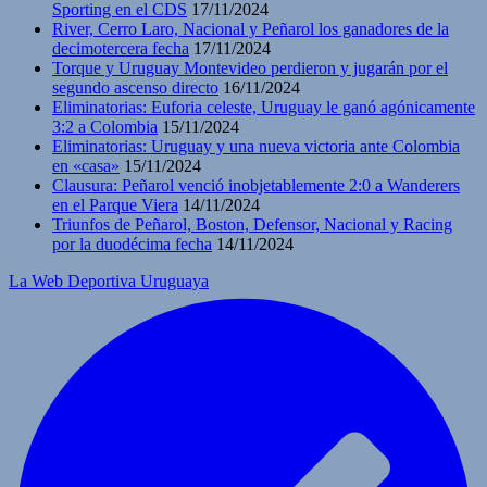
Sporting en el CDS
17/11/2024
River, Cerro Laro, Nacional y Peñarol los ganadores de la
decimotercera fecha
17/11/2024
Torque y Uruguay Montevideo perdieron y jugarán por el
segundo ascenso directo
16/11/2024
Eliminatorias: Euforia celeste, Uruguay le ganó agónicamente
3:2 a Colombia
15/11/2024
Eliminatorias: Uruguay y una nueva victoria ante Colombia
en «casa»
15/11/2024
Clausura: Peñarol venció inobjetablemente 2:0 a Wanderers
en el Parque Viera
14/11/2024
Triunfos de Peñarol, Boston, Defensor, Nacional y Racing
por la duodécima fecha
14/11/2024
La Web Deportiva Uruguaya