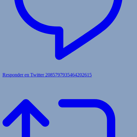
Responder en Twitter 2085797935464202615