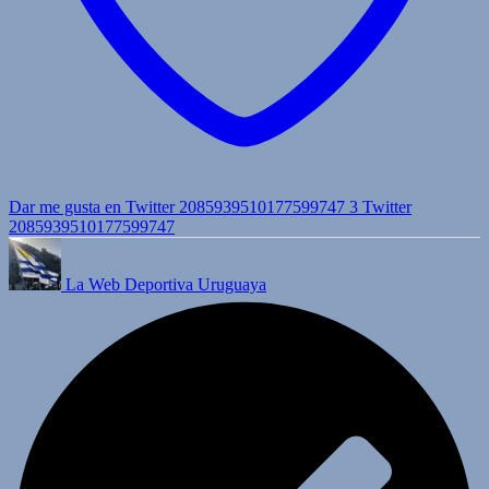
Dar me gusta en Twitter 2085939510177599747
3
Twitter
2085939510177599747
La Web Deportiva Uruguaya