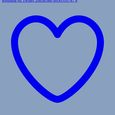
Retuitear en Twitter 2085834478950510747
4