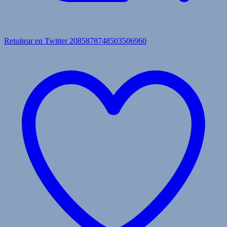
Retuitear en Twitter 2085878748503506960