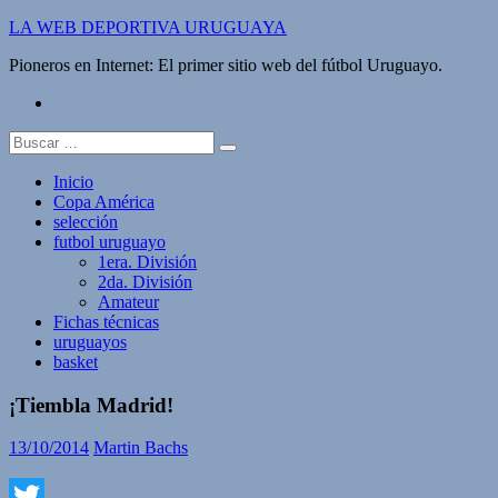
Saltar
LA WEB DEPORTIVA URUGUAYA
al
Pioneros en Internet: El primer sitio web del fútbol Uruguayo.
contenido
twitter
Buscar:
Inicio
Copa América
selección
futbol uruguayo
1era. División
2da. División
Amateur
Fichas técnicas
uruguayos
basket
¡Tiembla Madrid!
13/10/2014
Martin Bachs