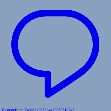
Responder en Twitter 2085834478950510747