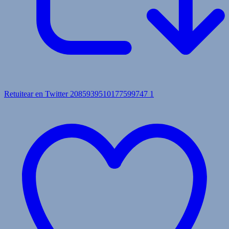
Retuitear en Twitter 2085939510177599747
1