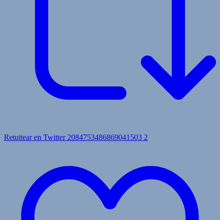
Retuitear en Twitter 2084753486869041503
2