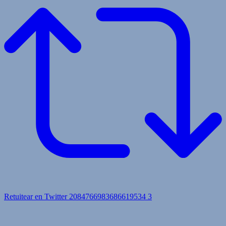
Retuitear en Twitter 2084766983686619534
3