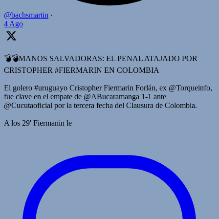
@bachsmartin
·
4 Ago
💣💣MANOS SALVADORAS: EL PENAL ATAJADO POR
CRISTOPHER #FIERMARIN EN COLOMBIA
El golero #uruguayo Cristopher Fiermarin Forlán, ex @Torqueinfo,
fue clave en el empate de @ABucaramanga 1-1 ante
@Cucutaoficial por la tercera fecha del Clausura de Colombia.
A los 29' Fiermanin le