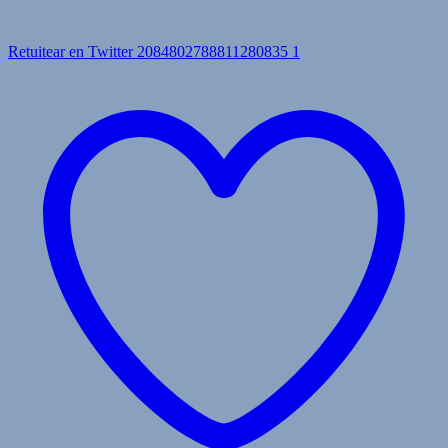
Retuitear en Twitter 2084802788811280835
1