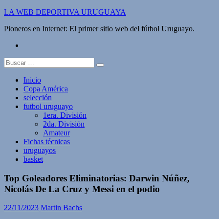
Saltar
LA WEB DEPORTIVA URUGUAYA
al
Pioneros en Internet: El primer sitio web del fútbol Uruguayo.
contenido
twitter
Buscar:
Inicio
Copa América
selección
futbol uruguayo
1era. División
2da. División
Amateur
Fichas técnicas
uruguayos
basket
Top Goleadores Eliminatorias: Darwin Núñez,
Nicolás De La Cruz y Messi en el podio
22/11/2023
Martin Bachs