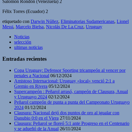
Salomón Rondón (Venezuela) 2
Félix Torres (Ecuador) 2
etiquetado con
Darwin Núñez
,
Eliminatorias Sudamericanas
,
Lionel
Messi
,
Marcelo Bielsa
,
Nicolás De La.Cruz
,
Uruguay
Noticias
selección
ultimas noticias
Entradas recientes
Copa Uruguay: Defensor Sporting tricampeón al vencer por
penales a Nacional
06/12/2024
Amistoso Internacional: Uruguay «local» venció 2:1 a
Gremio en Rivera
05/12/2024
Supercampeón : Peñarol arrasó, campeón de Clausura, Anual
y Uruguayo 2024
02/12/2024
Peñarol campeón de punta a punta del Campeonato Uruguayo
2024
01/12/2024
Clausura: Nacional dejó dos puntos de oro al igualar con
Danubio 0:0 en el Viera
27/11/2024
Clausura: Peñarol se floreó 5:1 ante Progreso en el Centenario
y se adueñó de la Anual
26/11/2024