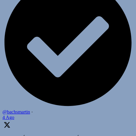
@bachsmartin
·
4 Ago