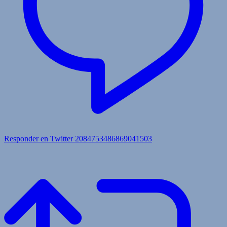
Responder en Twitter 2084753486869041503