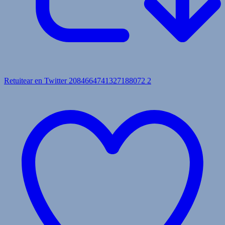
Retuitear en Twitter 2084664741327188072
2