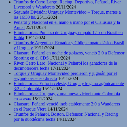
Triunfos de Cerro Largo, Racing, Deportivo, Peñarol, River,
Liverpool y Wanderers
26/11/2024
Segunda División: Uruguay Montevideo – Torque, martes a
las 16:30 hs.
25/11/2024
Peñarol y Nacional en el mano a mano por el Claiusura y la
Anual
25/11/2024
Eliminatorias: Puntazo de Uruguay, empató 1:1 con Brasil en
Bahía
19/11/2024
Triunfos de Argentina, Ecuador y Chile; empate clásico Brasil
y Uruguay
19/11/2024
Clausura: Peñarol en noche de golazos, venció 2:0 a Defensor
Sporting en el CDS
17/11/2024
River, Cerro Laro, Nacional y Peñarol los ganadores de la
decimotercera fecha
17/11/2024
Torque y Uruguay Montevideo perdieron y jugarán por el
segundo ascenso directo
16/11/2024
Eliminatorias: Euforia celeste, Uruguay le ganó agónicamente
3:2 a Colombia
15/11/2024
Eliminatorias: Uruguay y una nueva victoria ante Colombia
en «casa»
15/11/2024
Clausura: Peñarol venció inobjetablemente 2:0 a Wanderers
en el Parque Viera
14/11/2024
Triunfos de Peñarol, Boston, Defensor, Nacional y Racing
por la duodécima fecha
14/11/2024