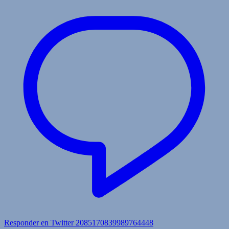
Responder en Twitter 2085170839989764448