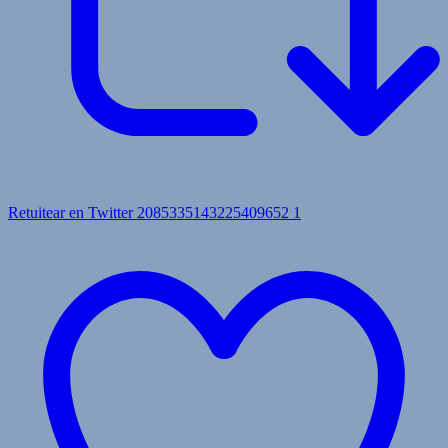
Retuitear en Twitter 2085335143225409652
1