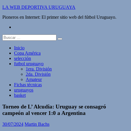
Saltar
LA WEB DEPORTIVA URUGUAYA
al
Pioneros en Internet: El primer sitio web del fútbol Uruguayo.
contenido
twitter
Buscar:
Inicio
Copa América
selección
futbol uruguayo
1era. División
2da. División
Amateur
Fichas técnicas
uruguayos
basket
Torneo de L’ Alcudia: Uruguay se consagró
campeón al vencer 1:0 a Argentina
30/07/2024
Martin Bachs