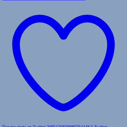
Dar me gusta en Twitter 2085170839989764448
5
Twitter