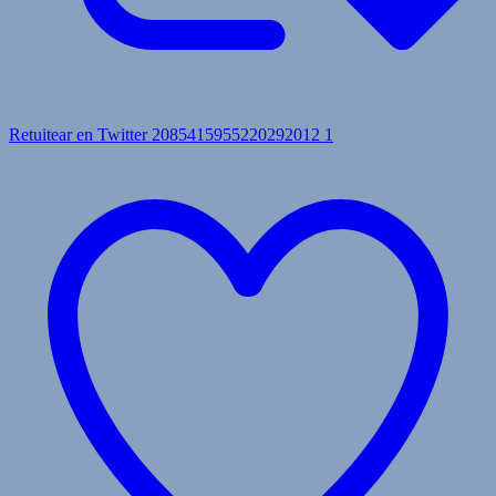
Retuitear en Twitter 2085415955220292012
1