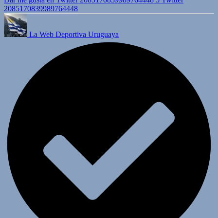
2085170839989764448
La Web Deportiva Uruguaya