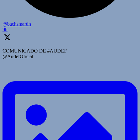
@bachsmartin
·
9h
COMUNICADO DE #AUDEF
@AudefOficial