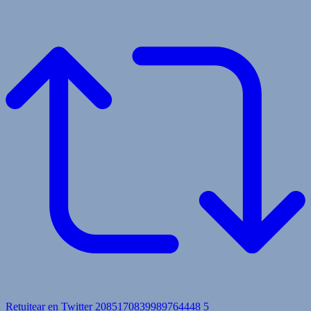
Retuitear en Twitter 2085170839989764448
5