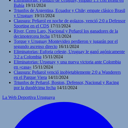
Eliminatorias: Puntazo de Uruguay, empató 1:1 con Brasil en
Bahía
19/11/2024
Triunfos de Argentina, Ecuador y Chile; empate clásico Brasil
y Uruguay
19/11/2024
Clausura: Peñarol en noche de golazos, venció 2:0 a Defensor
Sporting en el CDS
17/11/2024
River, Cerro Laro, Nacional y Peñarol los ganadores de la
decimotercera fecha
17/11/2024
Torque y Uruguay Montevideo perdieron y jugarán por el
segundo ascenso directo
16/11/2024
Eliminatorias: Euforia celeste, Uruguay le ganó agónicamente
3:2 a Colombia
15/11/2024
Eliminatorias: Uruguay y una nueva victoria ante Colombia
en «casa»
15/11/2024
Clausura: Peñarol venció inobjetablemente 2:0 a Wanderers
en el Parque Viera
14/11/2024
Triunfos de Peñarol, Boston, Defensor, Nacional y Racing
por la duodécima fecha
14/11/2024
La Web Deportiva Uruguaya