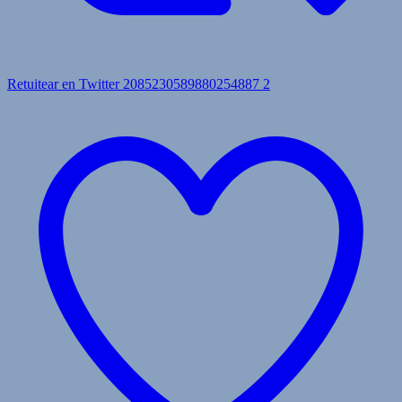
Retuitear en Twitter 2085230589880254887
2