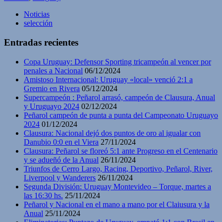
Noticias
selección
Entradas recientes
Copa Uruguay: Defensor Sporting tricampeón al vencer por
penales a Nacional
06/12/2024
Amistoso Internacional: Uruguay «local» venció 2:1 a
Gremio en Rivera
05/12/2024
Supercampeón : Peñarol arrasó, campeón de Clausura, Anual
y Uruguayo 2024
02/12/2024
Peñarol campeón de punta a punta del Campeonato Uruguayo
2024
01/12/2024
Clausura: Nacional dejó dos puntos de oro al igualar con
Danubio 0:0 en el Viera
27/11/2024
Clausura: Peñarol se floreó 5:1 ante Progreso en el Centenario
y se adueñó de la Anual
26/11/2024
Triunfos de Cerro Largo, Racing, Deportivo, Peñarol, River,
Liverpool y Wanderers
26/11/2024
Segunda División: Uruguay Montevideo – Torque, martes a
las 16:30 hs.
25/11/2024
Peñarol y Nacional en el mano a mano por el Claiusura y la
Anual
25/11/2024