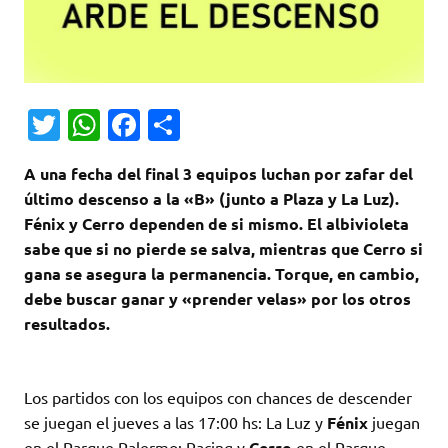
T
W
Fa
C
w
h
c
o
A una fecha del final 3 equipos luchan por zafar del
it
at
e
m
último descenso a la «B» (junto a Plaza y La Luz).
te
s
b
p
Fénix y Cerro dependen de si mismo. El albivioleta
r
A
o
ar
sabe que si no pierde se salva, mientras que Cerro si
gana se asegura la permanencia. Torque, en cambio,
p
o
ti
debe buscar ganar y «prender velas» por los otros
p
k
r
resultados.
Los partidos con los equipos con chances de descender
se juegan el jueves a las 17:00 hs: La Luz y
Fénix
juegan
en el Parque Palermo; Racing y
Cerro
en el Parque