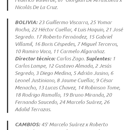
Nicolás De La Cruz.
BOLIVIA:
23 Guillermo Viscarra, 25 Yomar
Rocha, 22 Héctor Cuellar, 4 Luis Haquin, 21 José
Segredo. 17 Roberto Fernández, 15 Gabriel
Villamil, 16 Boris Céspedes, 7 Miguel Terceros,
10 Ramiro Vaca, 11 Carmelo Algarañaz.
Director técnico:
Suplentes:
Carlos Zago.
1
Carlos Lampe, 12 Gustavo Almada, 2 Jesús
Segredo, 3 Diego Medina, 5 Adrián Jusino, 6
Leonel Justiniano, 8 Jaume Cuellar, 9 César
Menacho, 13 Lucas Chavez, 14 Robinson Tome,
18 Rodrigo Ramallo, 19 Bruno Miranda, 20
Fernando Saucedo, 24 Marcelo Suárez, 26
Adalid Terrazas.
CAMBIOS:
45′ Marcelo Suárez x Roberto