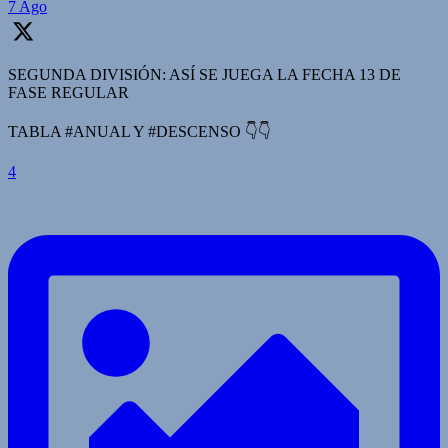
7 Ago
SEGUNDA DIVISIÓN: ASÍ SE JUEGA LA FECHA 13 DE
FASE REGULAR
TABLA #ANUAL Y #DESCENSO 👇👇
4