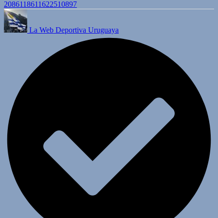
2086118611622510897
La Web Deportiva Uruguaya