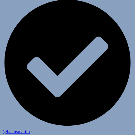
@bachsmartin
·