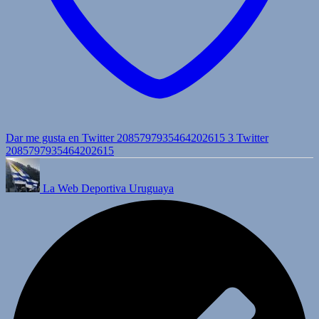
Dar me gusta en Twitter 2085797935464202615
3
Twitter
2085797935464202615
La Web Deportiva Uruguaya