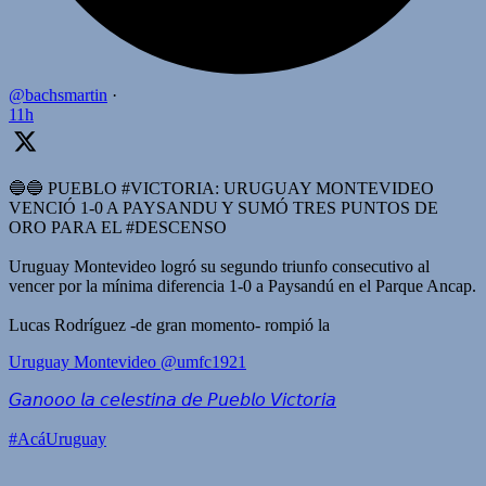
@bachsmartin
·
11h
🔵🔵 PUEBLO #VICTORIA: URUGUAY MONTEVIDEO
VENCIÓ 1-0 A PAYSANDU Y SUMÓ TRES PUNTOS DE
ORO PARA EL #DESCENSO
Uruguay Montevideo logró su segundo triunfo consecutivo al
vencer por la mínima diferencia 1-0 a Paysandú en el Parque Ancap.
Lucas Rodríguez -de gran momento- rompió la
Uruguay Montevideo
@umfc1921
𝘎𝘢𝘯𝘰𝘰𝘰 𝘭𝘢 𝘤𝘦𝘭𝘦𝘴𝘵𝘪𝘯𝘢 𝘥𝘦 𝘗𝘶𝘦𝘣𝘭𝘰 𝘝𝘪𝘤𝘵𝘰𝘳𝘪𝘢
#AcáUruguay