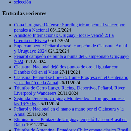
selección
Entradas recientes
Copa Uruguay: Defensor Sporting tricampeón al vencer por
penales a Nacional
06/12/2024
Amistoso Internacional: Uruguay «local» venció 2:1 a
Gremio en Rivera
05/12/2024
Supercampeón : Peñarol arrasó, campeón de Clausura, Anual
y Uruguayo 2024
02/12/2024
Peñarol campeón de punta a punta del Campeonato Uruguayo
2024
01/12/2024
Clausura: Nacional dejó dos puntos de oro al igualar con
Danubio 0:0 en el Viera
27/11/2024
Clausura: Peñarol se floreó 5:1 ante Progreso en el Centenario
y se adueñó de la Anual
26/11/2024
Triunfos de Cerro Largo, Racing, Deportivo, Peñarol, River,
Liverpool y Wanderers
26/11/2024
Segunda División: Uruguay Montevideo – Torque, martes a
las 16:30 hs.
25/11/2024
Peñarol y Nacional en el mano a mano por el Claiusura y la
Anual
25/11/2024
Eliminatorias: Puntazo de Uruguay, empató 1:1 con Brasil en
Bahía
19/11/2024
Triunfos de Argentina, Ecuador y Chile; empate clásico Brasil