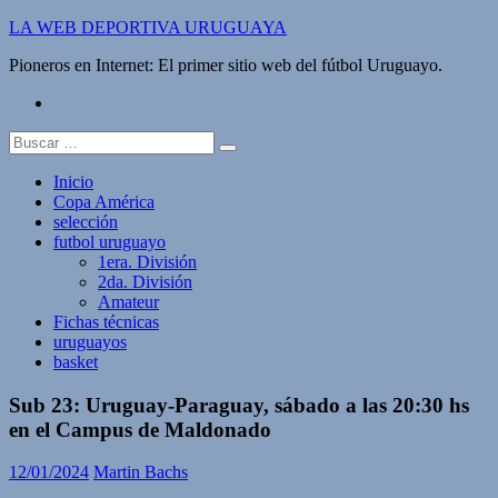
Saltar
LA WEB DEPORTIVA URUGUAYA
al
Pioneros en Internet: El primer sitio web del fútbol Uruguayo.
contenido
twitter
Buscar:
Inicio
Copa América
selección
futbol uruguayo
1era. División
2da. División
Amateur
Fichas técnicas
uruguayos
basket
Sub 23: Uruguay-Paraguay, sábado a las 20:30 hs
en el Campus de Maldonado
12/01/2024
Martin Bachs