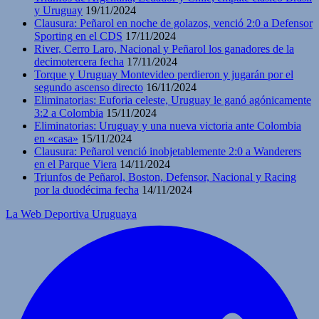
y Uruguay
19/11/2024
Clausura: Peñarol en noche de golazos, venció 2:0 a Defensor
Sporting en el CDS
17/11/2024
River, Cerro Laro, Nacional y Peñarol los ganadores de la
decimotercera fecha
17/11/2024
Torque y Uruguay Montevideo perdieron y jugarán por el
segundo ascenso directo
16/11/2024
Eliminatorias: Euforia celeste, Uruguay le ganó agónicamente
3:2 a Colombia
15/11/2024
Eliminatorias: Uruguay y una nueva victoria ante Colombia
en «casa»
15/11/2024
Clausura: Peñarol venció inobjetablemente 2:0 a Wanderers
en el Parque Viera
14/11/2024
Triunfos de Peñarol, Boston, Defensor, Nacional y Racing
por la duodécima fecha
14/11/2024
La Web Deportiva Uruguaya