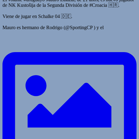
de NK Kustošija de la Segunda División de #Croacia 🇭🇷.
Viene de jugar en Schalke 04 🇩🇪.
Mauro es hermano de Rodrigo (@SportingCP ) y el