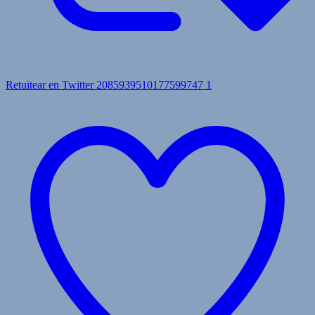
Retuitear en Twitter 2085939510177599747
1