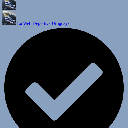
La Web Deportiva Uruguaya