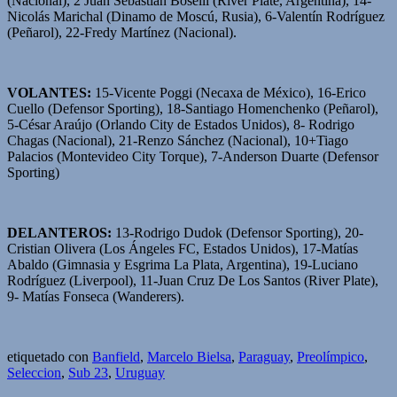
(Nacional), 2 Juan Sebastián Boselli (River Plate, Argentina), 14-
Nicolás Marichal (Dinamo de Moscú, Rusia), 6-Valentín Rodríguez
(Peñarol), 22-Fredy Martínez (Nacional).
VOLANTES:
15-Vicente Poggi (Necaxa de México), 16-Erico
Cuello (Defensor Sporting), 18-Santiago Homenchenko (Peñarol),
5-César Araújo (Orlando City de Estados Unidos), 8- Rodrigo
Chagas (Nacional), 21-Renzo Sánchez (Nacional), 10+Tiago
Palacios (Montevideo City Torque), 7-Anderson Duarte (Defensor
Sporting)
DELANTEROS:
13-Rodrigo Dudok (Defensor Sporting), 20-
Cristian Olivera (Los Ángeles FC, Estados Unidos), 17-Matías
Abaldo (Gimnasia y Esgrima La Plata, Argentina), 19-Luciano
Rodríguez (Liverpool), 11-Juan Cruz De Los Santos (River Plate),
9- Matías Fonseca (Wanderers).
etiquetado con
Banfield
,
Marcelo Bielsa
,
Paraguay
,
Preolímpico
,
Seleccion
,
Sub 23
,
Uruguay