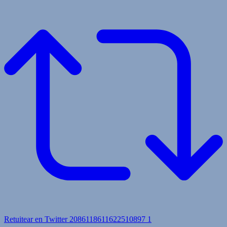
Retuitear en Twitter 2086118611622510897
1