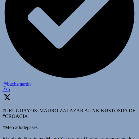
@bachsmartin
·
23h
#URUGUAYOS: MAURO ZALAZAR AL NK KUSTOSIJA DE
#CROACIA
#Mercadodepases
El volante #uruguayo Mauro Zalazar, de 21 años, es nuevo jugador