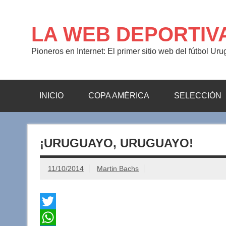
Saltar
al
contenido
LA WEB DEPORTIV
Pioneros en Internet: El primer sitio web del fútbol Ur
INICIO
COPA AMÉRICA
SELECCIÓN
¡URUGUAYO, URUGUAYO!
11/10/2014
Martin Bachs
T