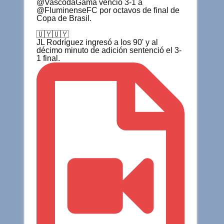
@VascodaGama venció 3-1 a
@FluminenseFC por octavos de final de
Copa de Brasil.
🇺🇾🇺🇾
JL Rodríguez ingresó a los 90' y al
décimo minuto de adición sentenció el 3-
1 final.