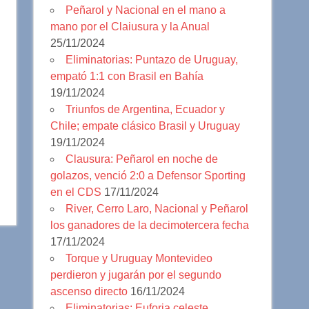
Peñarol y Nacional en el mano a
mano por el Claiusura y la Anual
25/11/2024
Eliminatorias: Puntazo de Uruguay,
empató 1:1 con Brasil en Bahía
19/11/2024
Triunfos de Argentina, Ecuador y
Chile; empate clásico Brasil y Uruguay
19/11/2024
Clausura: Peñarol en noche de
golazos, venció 2:0 a Defensor Sporting
en el CDS
17/11/2024
River, Cerro Laro, Nacional y Peñarol
los ganadores de la decimotercera fecha
17/11/2024
Torque y Uruguay Montevideo
perdieron y jugarán por el segundo
ascenso directo
16/11/2024
Eliminatorias: Euforia celeste,