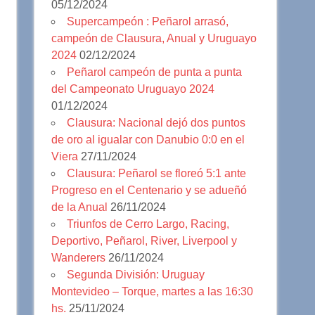
05/12/2024
Supercampeón : Peñarol arrasó,
campeón de Clausura, Anual y Uruguayo
2024
02/12/2024
Peñarol campeón de punta a punta
del Campeonato Uruguayo 2024
01/12/2024
Clausura: Nacional dejó dos puntos
de oro al igualar con Danubio 0:0 en el
Viera
27/11/2024
Clausura: Peñarol se floreó 5:1 ante
Progreso en el Centenario y se adueñó
de la Anual
26/11/2024
Triunfos de Cerro Largo, Racing,
Deportivo, Peñarol, River, Liverpool y
Wanderers
26/11/2024
Segunda División: Uruguay
Montevideo – Torque, martes a las 16:30
hs.
25/11/2024