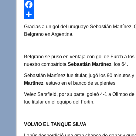
w
W
i
h
F
t
a
a
C
Gracias a un gol del uruguayo Sebastián Martínez, Q
t
t
c
o
Belgrano en Argentina.
e
s
e
m
r
A
b
p
Belgrano se puso en ventaja con gol de Furch a los 
p
o
a
nuestro compatriota
Sebastián Martínez
los 64.
p
o
r
Sebastián Martínez fue titular, jugó los 90 minutos 
k
t
Martínez
, estuvo en el banco de suplentes.
i
Velez Sarsfield, por su parte, goleó 4-1 a Olimpo d
r
fue titular en el equipo del Fortin.
VOLVIO EL TANQUE SILVA
Lanús desperdició una gran chance de ganar y queda