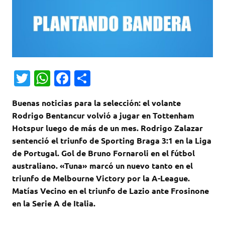
T
W
Fa
C
w
h
c
o
Buenas noticias para la selección: el volante
it
at
e
m
Rodrigo Bentancur volvió a jugar en Tottenham
te
s
b
p
Hotspur luego de más de un mes. Rodrigo Zalazar
r
A
o
ar
sentenció el triunfo de Sporting Braga 3:1 en la Liga
de Portugal. Gol de Bruno Fornaroli en el fútbol
p
o
ti
australiano. «Tuna» marcó un nuevo tanto en el
p
k
r
triunfo de Melbourne Victory por la A-League.
Matías Vecino en el triunfo de Lazio ante Frosinone
en la Serie A de Italia.