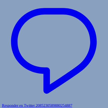
Responder en Twitter 2085230589880254887