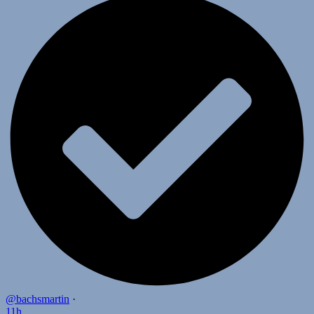
@bachsmartin
·
11h