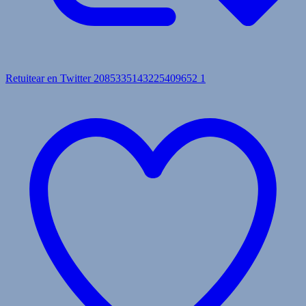
Retuitear en Twitter 2085335143225409652
1