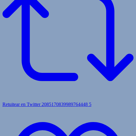
Retuitear en Twitter 2085170839989764448
5