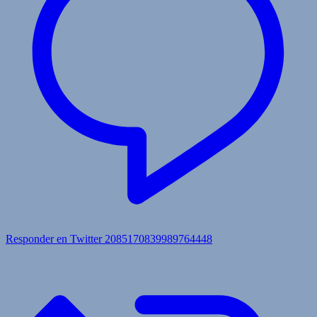
Responder en Twitter 2085170839989764448