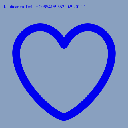
Retuitear en Twitter 2085415955220292012
1