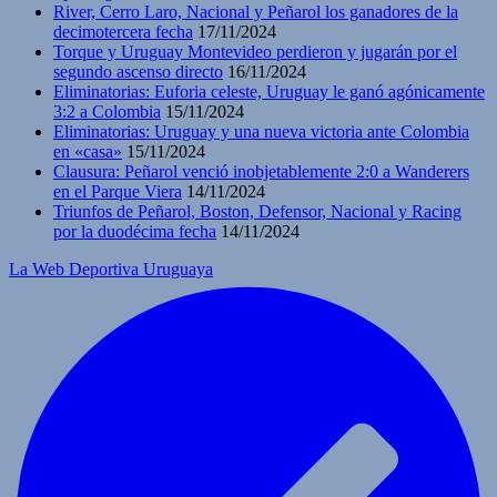
River, Cerro Laro, Nacional y Peñarol los ganadores de la
decimotercera fecha
17/11/2024
Torque y Uruguay Montevideo perdieron y jugarán por el
segundo ascenso directo
16/11/2024
Eliminatorias: Euforia celeste, Uruguay le ganó agónicamente
3:2 a Colombia
15/11/2024
Eliminatorias: Uruguay y una nueva victoria ante Colombia
en «casa»
15/11/2024
Clausura: Peñarol venció inobjetablemente 2:0 a Wanderers
en el Parque Viera
14/11/2024
Triunfos de Peñarol, Boston, Defensor, Nacional y Racing
por la duodécima fecha
14/11/2024
La Web Deportiva Uruguaya