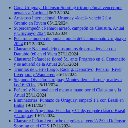
Copa Uruguay: Defensor Sporting tricampeón al vencer por
penales a Nacional
06/12/2024
Amistoso Internacional: Uruguay «local» venció 2:1 a
Gremio en Rivera
05/12/2024
Supercampeón : Peñarol arrasó, campeón de Clausura, Anual
y Uruguayo 2024
02/12/2024
Peñarol campeón de punta a punta del Campeonato Uruguayo
2024
01/12/2024
Clausura: Nacional dejó dos puntos de oro al igualar con
Danubio 0:0 en el Viera
27/11/2024
Clausura: Peñarol se floreó 5:1 ante Progreso en el Centenario
y se adueñó de la Anual
26/11/2024
Triunfos de Cerro Largo, Racing, Deportivo, Peñarol, River,
Liverpool y Wanderers
26/11/2024
Segunda División: Uruguay Montevideo – Torque, martes a
las 16:30 hs.
25/11/2024
Peñarol y Nacional en el mano a mano por el Claiusura y la
Anual
25/11/2024
Eliminatorias: Puntazo de Uruguay, empató 1:1 con Brasil en
Bahía
19/11/2024
Triunfos de Argentina, Ecuador y Chile; empate clásico Brasil
y Uruguay
19/11/2024
Clausura: Peñarol en noche de golazos, venció 2:0 a Defensor
Sporting en el CDS
17/11/2024