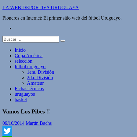
Saltar
LA WEB DEPORTIVA URUGUAYA
al
Pioneros en Internet: El primer sitio web del fútbol Uruguayo.
contenido
twitter
Buscar:
Inicio
Copa América
selección
futbol uruguayo
1era. División
2da. División
Amateur
Fichas técnicas
uruguayos
basket
Vamos Los Pibes !!
09/10/2014
Martin Bachs