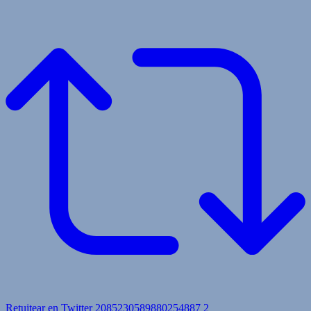
Retuitear en Twitter 2085230589880254887
2