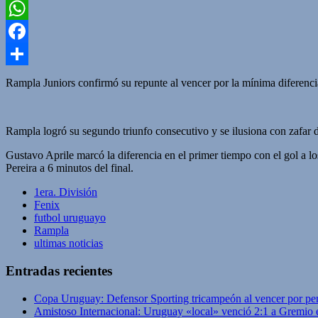
Twitter
WhatsApp
Facebook
Compartir
Rampla Juniors confirmó su repunte al vencer por la mínima diferencia
Rampla logró su segundo triunfo consecutivo y se ilusiona con zafar de
Gustavo Aprile marcó la diferencia en el primer tiempo con el gol a l
Pereira a 6 minutos del final.
1era. División
Fenix
futbol uruguayo
Rampla
ultimas noticias
Entradas recientes
Copa Uruguay: Defensor Sporting tricampeón al vencer por pe
Amistoso Internacional: Uruguay «local» venció 2:1 a Gremio 