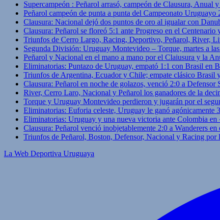
Supercampeón : Peñarol arrasó, campeón de Clausura, Anual 
Peñarol campeón de punta a punta del Campeonato Uruguayo 
Clausura: Nacional dejó dos puntos de oro al igualar con Danub
Clausura: Peñarol se floreó 5:1 ante Progreso en el Centenario 
Triunfos de Cerro Largo, Racing, Deportivo, Peñarol, River, L
Segunda División: Uruguay Montevideo – Torque, martes a las
Peñarol y Nacional en el mano a mano por el Claiusura y la An
Eliminatorias: Puntazo de Uruguay, empató 1:1 con Brasil en B
Triunfos de Argentina, Ecuador y Chile; empate clásico Brasil
Clausura: Peñarol en noche de golazos, venció 2:0 a Defensor
River, Cerro Laro, Nacional y Peñarol los ganadores de la deci
Torque y Uruguay Montevideo perdieron y jugarán por el segu
Eliminatorias: Euforia celeste, Uruguay le ganó agónicamente 
Eliminatorias: Uruguay y una nueva victoria ante Colombia en
Clausura: Peñarol venció inobjetablemente 2:0 a Wanderers en 
Triunfos de Peñarol, Boston, Defensor, Nacional y Racing por
La Web Deportiva Uruguaya