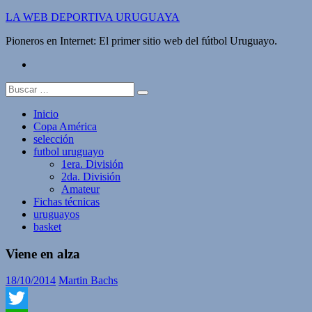
Saltar
LA WEB DEPORTIVA URUGUAYA
al
Pioneros en Internet: El primer sitio web del fútbol Uruguayo.
contenido
twitter
Buscar:
Inicio
Copa América
selección
futbol uruguayo
1era. División
2da. División
Amateur
Fichas técnicas
uruguayos
basket
Viene en alza
18/10/2014
Martin Bachs