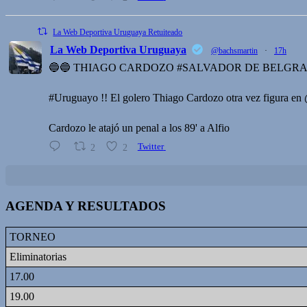
La Web Deportiva Uruguaya Retuiteado
La Web Deportiva Uruguaya
@bachsmartin
·
17h
🔵🔵 THIAGO CARDOZO #SALVADOR DE BELGRAN
#Uruguayo !! El golero Thiago Cardozo otra vez figura en 
Cardozo le atajó un penal a los 89' a Alfio
2
2
Twitter
AGENDA Y RESULTADOS
TORNEO
Eliminatorias
17.00
19.00