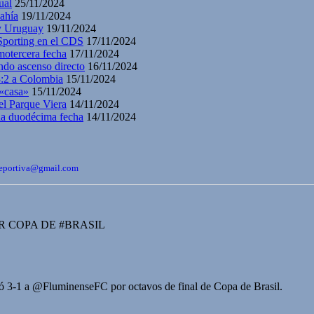
ual
25/11/2024
ahía
19/11/2024
 y Uruguay
19/11/2024
 Sporting en el CDS
17/11/2024
motercera fecha
17/11/2024
ndo ascenso directo
16/11/2024
3:2 a Colombia
15/11/2024
 «casa»
15/11/2024
el Parque Viera
14/11/2024
 la duodécima fecha
14/11/2024
bdeportiva@gmail.com
 COPA DE #BRASIL
3-1 a @FluminenseFC por octavos de final de Copa de Brasil.