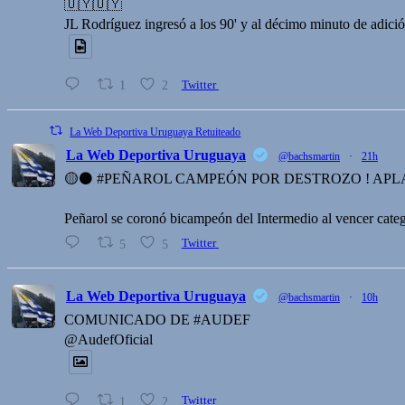
🇺🇾🇺🇾
JL Rodríguez ingresó a los 90' y al décimo minuto de adición
1
2
Twitter
La Web Deportiva Uruguaya Retuiteado
La Web Deportiva Uruguaya
@bachsmartin
·
21h
🟡⚫️ #PEÑAROL CAMPEÓN POR DESTROZO ! APL
Peñarol se coronó bicampeón del Intermedio al vencer cate
5
5
Twitter
La Web Deportiva Uruguaya
@bachsmartin
·
10h
COMUNICADO DE #AUDEF
@AudefOficial
1
2
Twitter