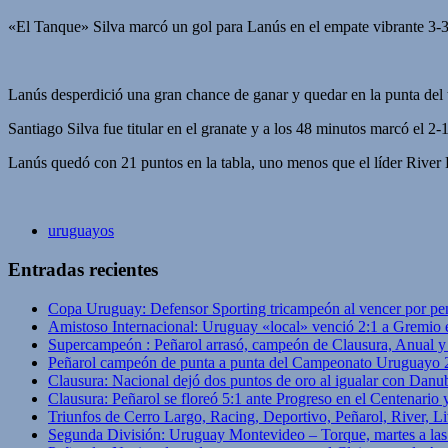
«El Tanque» Silva marcó un gol para Lanús en el empate vibrante 3-
Lanús desperdició una gran chance de ganar y quedar en la punta del 
Santiago Silva fue titular en el granate y a los 48 minutos marcó el 
Lanús quedó con 21 puntos en la tabla, uno menos que el líder River P
uruguayos
Entradas recientes
Copa Uruguay: Defensor Sporting tricampeón al vencer por pe
Amistoso Internacional: Uruguay «local» venció 2:1 a Gremio 
Supercampeón : Peñarol arrasó, campeón de Clausura, Anual 
Peñarol campeón de punta a punta del Campeonato Uruguayo 
Clausura: Nacional dejó dos puntos de oro al igualar con Danub
Clausura: Peñarol se floreó 5:1 ante Progreso en el Centenario 
Triunfos de Cerro Largo, Racing, Deportivo, Peñarol, River, L
Segunda División: Uruguay Montevideo – Torque, martes a las