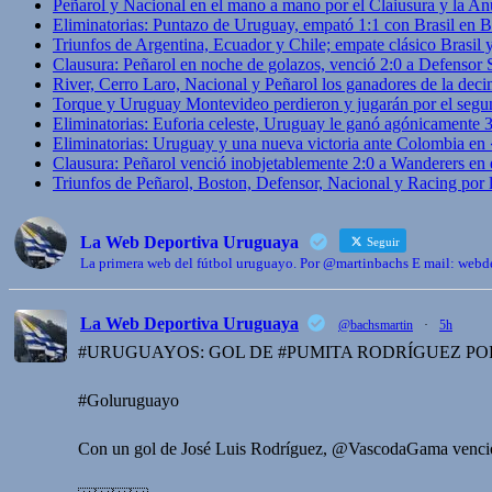
Peñarol y Nacional en el mano a mano por el Claiusura y la An
Eliminatorias: Puntazo de Uruguay, empató 1:1 con Brasil en B
Triunfos de Argentina, Ecuador y Chile; empate clásico Brasil
Clausura: Peñarol en noche de golazos, venció 2:0 a Defensor
River, Cerro Laro, Nacional y Peñarol los ganadores de la deci
Torque y Uruguay Montevideo perdieron y jugarán por el segu
Eliminatorias: Euforia celeste, Uruguay le ganó agónicamente 
Eliminatorias: Uruguay y una nueva victoria ante Colombia en
Clausura: Peñarol venció inobjetablemente 2:0 a Wanderers en 
Triunfos de Peñarol, Boston, Defensor, Nacional y Racing por
La Web Deportiva Uruguaya
Seguir
La primera web del fútbol uruguayo. Por @martinbachs E mail: we
La Web Deportiva Uruguaya
@bachsmartin
·
5h
#URUGUAYOS: GOL DE #PUMITA RODRÍGUEZ POR
#Goluruguayo
Con un gol de José Luis Rodríguez, @VascodaGama venció 