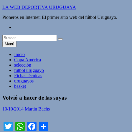
Saltar
LA WEB DEPORTIVA URUGUAYA
al
Pioneros en Internet: El primer sitio web del fútbol Uruguayo.
contenido
twitter
Buscar:
Menú
Inicio
Copa América
selección
futbol uruguayo
Fichas técnicas
uruguayos
basket
Volvió a hacer de las suyas
10/10/2014
Martin Bachs
Twitter
WhatsApp
Facebook
Compartir