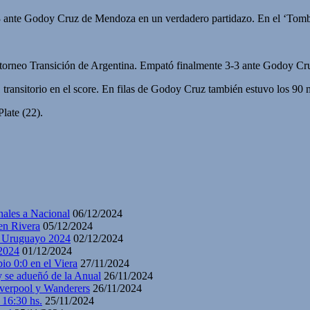
3 ante Godoy Cruz de Mendoza en un verdadero partidazo. En el ‘Tomba
torneo Transición de Argentina. Empató finalmente 3-3 ante Godoy Cruz
2-1 transitorio en el score. En filas de Godoy Cruz también estuvo los 
late (22).
nales a Nacional
06/12/2024
en Rivera
05/12/2024
y Uruguayo 2024
02/12/2024
2024
01/12/2024
io 0:0 en el Viera
27/11/2024
y se adueñó de la Anual
26/11/2024
iverpool y Wanderers
26/11/2024
 16:30 hs.
25/11/2024