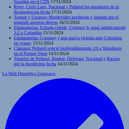
Sporting en el CDS
17/11/2024
River, Cerro Laro, Nacional y Peñarol los ganadores de la
decimotercera fecha
17/11/2024
Torque y Uruguay Montevideo perdieron y jugarán por el
segundo ascenso directo
16/11/2024
Eliminatorias: Euforia celeste, Uruguay le ganó agónicamente
3:2 a Colombia
15/11/2024
Eliminatorias: Uruguay y una nueva victoria ante Colombia
en «casa»
15/11/2024
Clausura: Peñarol venció inobjetablemente 2:0 a Wanderers
en el Parque Viera
14/11/2024
Triunfos de Peñarol, Boston, Defensor, Nacional y Racing
por la duodécima fecha
14/11/2024
La Web Deportiva Uruguaya