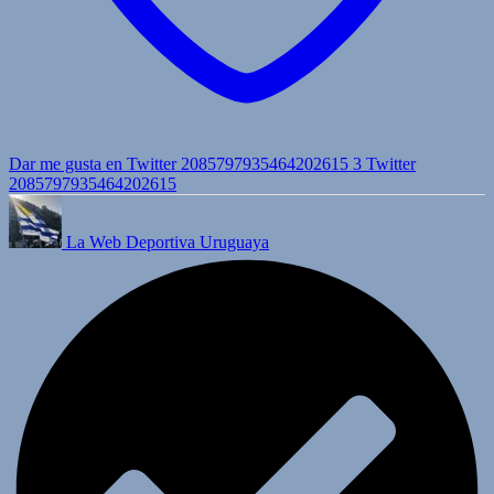
Dar me gusta en Twitter 2085797935464202615
3
Twitter
2085797935464202615
La Web Deportiva Uruguaya