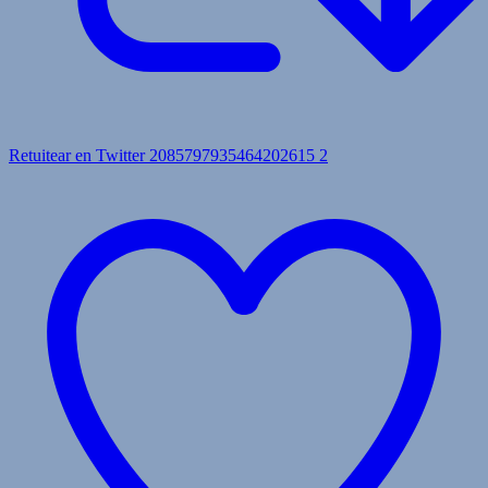
Retuitear en Twitter 2085797935464202615
2