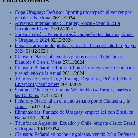
Entradas recientes
Copa Uruguay: Defensor Sporting tricampeón al vencer por
penales a Nacional
06/12/2024
Amistoso Internacional: Uruguay «local» venció 2:1 a
Gremio en Rivera
05/12/2024
Supercampeón : Peñarol arrasó, campeón de Clausura, Anual
y Uruguayo 2024
02/12/2024
Peñarol campeón de punta a punta del Campeonato Uruguayo
2024
01/12/2024
Clausura: Nacional dejó dos puntos de oro al igualar con
Danubio 0:0 en el Viera
27/11/2024
Clausura: Peñarol se floreó 5:1 ante Progreso en el Centenario
y se adueñó de la Anual
26/11/2024
Triunfos de Cerro Largo, Racing, Deportivo, Peñarol, River,
Liverpool y Wanderers
26/11/2024
Segunda División: Uruguay Montevideo – Torque, martes a
las 16:30 hs.
25/11/2024
Peñarol y Nacional en el mano a mano por el Claiusura y la
Anual
25/11/2024
Eliminatorias: Puntazo de Uruguay, empató 1:1 con Brasil en
Bahía
19/11/2024
Triunfos de Argentina, Ecuador y Chile; empate clásico Brasil
y Uruguay
19/11/2024
Clausura: Peñarol en noche de golazos, venció 2:0 a Defensor