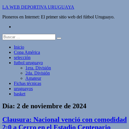
Saltar
LA WEB DEPORTIVA URUGUAYA
al
Pioneros en Internet: El primer sitio web del fútbol Uruguayo.
contenido
twitter
Buscar:
Inicio
Copa América
selección
futbol uruguayo
1era. División
2da. División
Amateur
Fichas técnicas
uruguayos
basket
Día:
2 de noviembre de 2024
Clausura: Nacional venció con comodidad
2:0 a Cerro en el Estadio Centenario