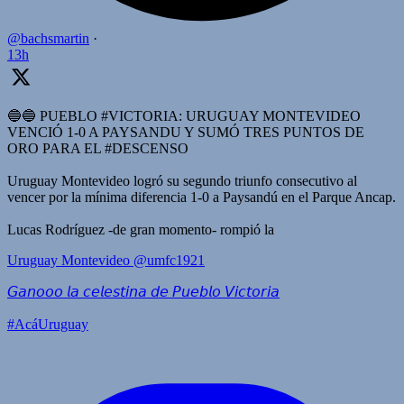
@bachsmartin
·
13h
🔵🔵 PUEBLO #VICTORIA: URUGUAY MONTEVIDEO
VENCIÓ 1-0 A PAYSANDU Y SUMÓ TRES PUNTOS DE
ORO PARA EL #DESCENSO
Uruguay Montevideo logró su segundo triunfo consecutivo al
vencer por la mínima diferencia 1-0 a Paysandú en el Parque Ancap.
Lucas Rodríguez -de gran momento- rompió la
Uruguay Montevideo
@umfc1921
𝘎𝘢𝘯𝘰𝘰𝘰 𝘭𝘢 𝘤𝘦𝘭𝘦𝘴𝘵𝘪𝘯𝘢 𝘥𝘦 𝘗𝘶𝘦𝘣𝘭𝘰 𝘝𝘪𝘤𝘵𝘰𝘳𝘪𝘢
#AcáUruguay