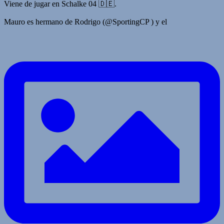
Viene de jugar en Schalke 04 🇩🇪.
Mauro es hermano de Rodrigo (@SportingCP ) y el