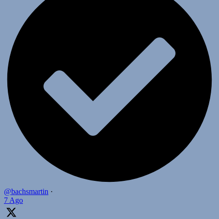
@bachsmartin
·
7 Ago