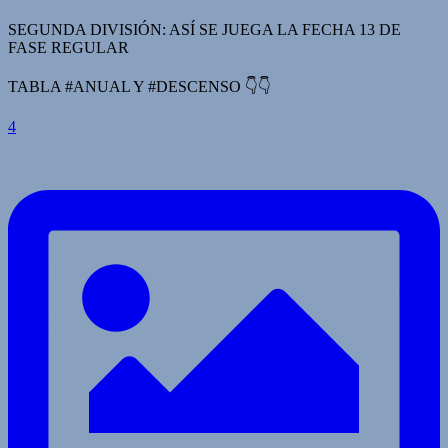
SEGUNDA DIVISIÓN: ASÍ SE JUEGA LA FECHA 13 DE
FASE REGULAR
TABLA #ANUAL Y #DESCENSO 👇👇
4