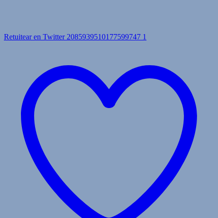
Retuitear en Twitter 2085939510177599747
1