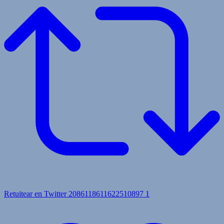
Retuitear en Twitter 2086118611622510897
1