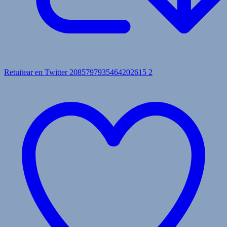
Retuitear en Twitter 2085797935464202615
2