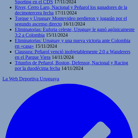
Sporting en el CDS
17/11/2024
River, Cerro Laro, Nacional y Peñarol los ganadores de la
decimotercera fecha
17/11/2024
Torque y Uruguay Montevideo perdieron y jugarán por el
segundo ascenso directo
16/11/2024
Eliminatorias: Euforia celeste, Uruguay le ganó agónicamente
3:2 a Colombia
15/11/2024
Eliminatorias: Uruguay y una nueva victoria ante Colombia
en «casa»
15/11/2024
Clausura: Peñarol venció inobjetablemente 2:0 a Wanderers
en el Parque Viera
14/11/2024
Triunfos de Peñarol, Boston, Defensor, Nacional y Racing
por la duodécima fecha
14/11/2024
La Web Deportiva Uruguaya