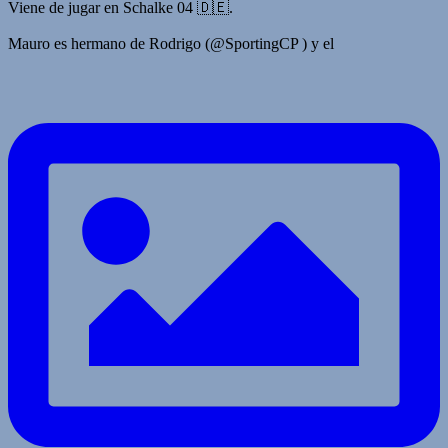
Viene de jugar en Schalke 04 🇩🇪.
Mauro es hermano de Rodrigo (@SportingCP ) y el