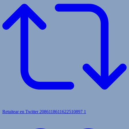
Retuitear en Twitter 2086118611622510897
1