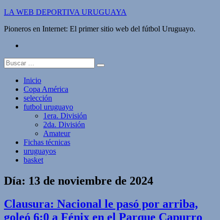
Saltar
LA WEB DEPORTIVA URUGUAYA
al
Pioneros en Internet: El primer sitio web del fútbol Uruguayo.
contenido
twitter
Buscar:
Inicio
Copa América
selección
futbol uruguayo
1era. División
2da. División
Amateur
Fichas técnicas
uruguayos
basket
Día:
13 de noviembre de 2024
Clausura: Nacional le pasó por arriba,
goleó 6:0 a Fénix en el Parque Capurro