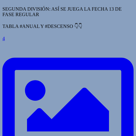
SEGUNDA DIVISIÓN: ASÍ SE JUEGA LA FECHA 13 DE
FASE REGULAR
TABLA #ANUAL Y #DESCENSO 👇👇
4