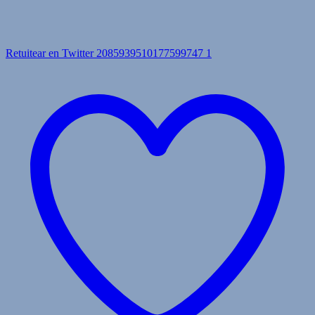
Retuitear en Twitter 2085939510177599747
1