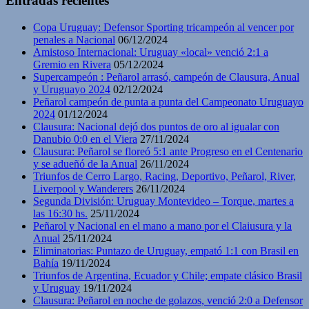
Entradas recientes
Copa Uruguay: Defensor Sporting tricampeón al vencer por
penales a Nacional
06/12/2024
Amistoso Internacional: Uruguay «local» venció 2:1 a
Gremio en Rivera
05/12/2024
Supercampeón : Peñarol arrasó, campeón de Clausura, Anual
y Uruguayo 2024
02/12/2024
Peñarol campeón de punta a punta del Campeonato Uruguayo
2024
01/12/2024
Clausura: Nacional dejó dos puntos de oro al igualar con
Danubio 0:0 en el Viera
27/11/2024
Clausura: Peñarol se floreó 5:1 ante Progreso en el Centenario
y se adueñó de la Anual
26/11/2024
Triunfos de Cerro Largo, Racing, Deportivo, Peñarol, River,
Liverpool y Wanderers
26/11/2024
Segunda División: Uruguay Montevideo – Torque, martes a
las 16:30 hs.
25/11/2024
Peñarol y Nacional en el mano a mano por el Claiusura y la
Anual
25/11/2024
Eliminatorias: Puntazo de Uruguay, empató 1:1 con Brasil en
Bahía
19/11/2024
Triunfos de Argentina, Ecuador y Chile; empate clásico Brasil
y Uruguay
19/11/2024
Clausura: Peñarol en noche de golazos, venció 2:0 a Defensor