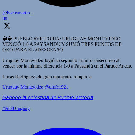
@bachsmartin
·
8h
🔵🔵 PUEBLO #VICTORIA: URUGUAY MONTEVIDEO
VENCIÓ 1-0 A PAYSANDU Y SUMÓ TRES PUNTOS DE
ORO PARA EL #DESCENSO
Uruguay Montevideo logró su segundo triunfo consecutivo al
vencer por la mínima diferencia 1-0 a Paysandú en el Parque Ancap.
Lucas Rodríguez -de gran momento- rompió la
Uruguay Montevideo
@umfc1921
𝘎𝘢𝘯𝘰𝘰𝘰 𝘭𝘢 𝘤𝘦𝘭𝘦𝘴𝘵𝘪𝘯𝘢 𝘥𝘦 𝘗𝘶𝘦𝘣𝘭𝘰 𝘝𝘪𝘤𝘵𝘰𝘳𝘪𝘢
#AcáUruguay