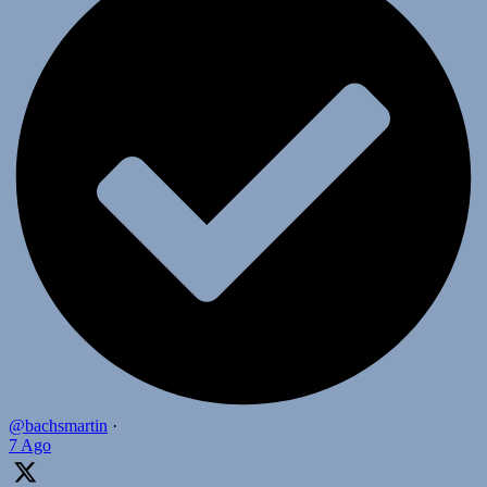
@bachsmartin
·
7 Ago