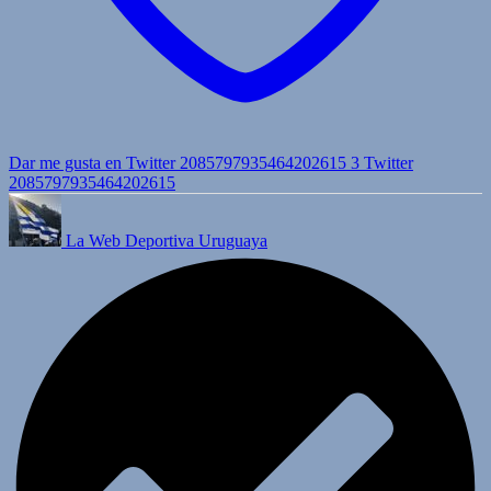
Dar me gusta en Twitter 2085797935464202615
3
Twitter
2085797935464202615
La Web Deportiva Uruguaya