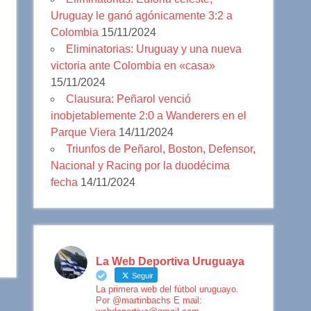
Uruguay le ganó agónicamente 3:2 a
Colombia
15/11/2024
Eliminatorias: Uruguay y una nueva
victoria ante Colombia en «casa»
15/11/2024
Clausura: Peñarol venció
inobjetablemente 2:0 a Wanderers en el
Parque Viera
14/11/2024
Triunfos de Peñarol, Boston, Defensor,
Nacional y Racing por la duodécima
fecha
14/11/2024
La Web Deportiva Uruguaya
Seguir
La primera web del fútbol uruguayo.
Por @martinbachs E mail: