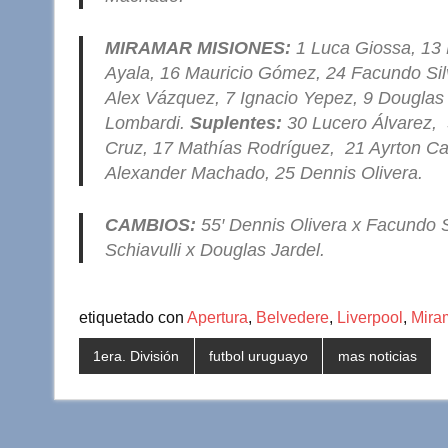
MIRAMAR MISIONES:
1 Luca Giossa, 13 
Ayala, 16 Mauricio Gómez, 24 Facundo Sil
Alex Vázquez, 7 Ignacio Yepez, 9 Douglas 
Lombardi.
Suplentes:
30 Lucero Álvarez, 5
Cruz, 17 Mathías Rodríguez, 21 Ayrton Cas
Alexander Machado, 25 Dennis Olivera.
CAMBIOS:
55′ Dennis Olivera x Facundo Si
Schiavulli x Douglas Jardel.
etiquetado con
Apertura
,
Belvedere
,
Liverpool
,
Mira
1era. División
futbol uruguayo
mas noticias