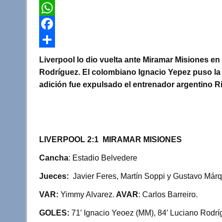
T
w
W
i
h
F
t
a
a
C
Liverpool lo dio vuelta ante Miramar Misiones en
t
t
c
o
Rodríguez. El colombiano Ignacio Yepez puso la 
adición fue expulsado el entrenador argentino 
e
s
e
m
r
A
b
p
p
o
a
p
o
r
LIVERPOOL 2:1 MIRAMAR MISIONES
k
t
Cancha
: Estadio Belvedere
i
Jueces:
Javier Feres, Martín Soppi y Gustavo Márq
r
VAR:
Yimmy Alvarez.
AVAR
: Carlos Barreiro.
GOLES:
71′ Ignacio Yeoez (MM), 84′ Luciano Rodríg