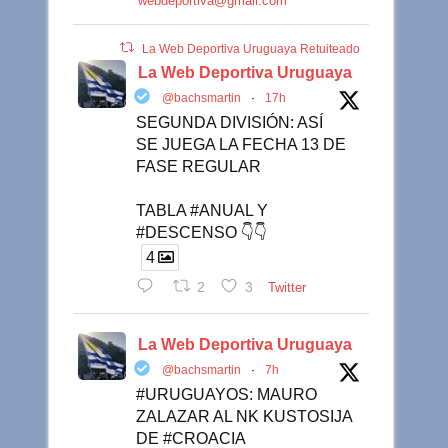
webdeportiva@gmail.com
La Web Deportiva Uruguaya Retuiteado
La Web Deportiva Uruguaya
@bachsmartin
·
17h
SEGUNDA DIVISIÓN: ASÍ
SE JUEGA LA FECHA 13 DE
FASE REGULAR
TABLA #ANUAL Y
#DESCENSO 👇👇
4
2
3
Twitter
La Web Deportiva Uruguaya
@bachsmartin
·
7h
#URUGUAYOS: MAURO
ZALAZAR AL NK KUSTOSIJA
DE #CROACIA