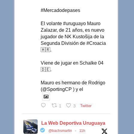
#Mercadodepases
El volante #uruguayo Mauro
Zalazar, de 21 años, es nuevo
jugador de NK Kustošija de la
Segunda División de #Croacia
🇭🇷.
Viene de jugar en Schalke 04
🇩🇪.
Mauro es hermano de Rodrigo
(@SportingCP ) y el
1
3
Twitter
La Web Deportiva Uruguaya
@bachsmartin
·
11h