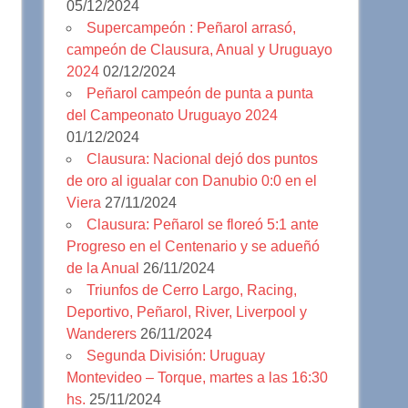
05/12/2024
Supercampeón : Peñarol arrasó,
campeón de Clausura, Anual y Uruguayo
2024
02/12/2024
Peñarol campeón de punta a punta
del Campeonato Uruguayo 2024
01/12/2024
Clausura: Nacional dejó dos puntos
de oro al igualar con Danubio 0:0 en el
Viera
27/11/2024
Clausura: Peñarol se floreó 5:1 ante
Progreso en el Centenario y se adueñó
de la Anual
26/11/2024
Triunfos de Cerro Largo, Racing,
Deportivo, Peñarol, River, Liverpool y
Wanderers
26/11/2024
Segunda División: Uruguay
Montevideo – Torque, martes a las 16:30
hs.
25/11/2024