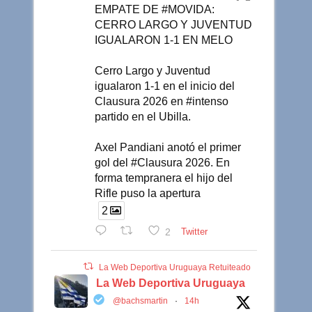
EMPATE DE #MOVIDA:
CERRO LARGO Y JUVENTUD
IGUALARON 1-1 EN MELO
Cerro Largo y Juventud
igualaron 1-1 en el inicio del
Clausura 2026 en #intenso
partido en el Ubilla.
Axel Pandiani anotó el primer
gol del #Clausura 2026. En
forma tempranera el hijo del
Rifle puso la apertura
2
2
Twitter
La Web Deportiva Uruguaya Retuiteado
La Web Deportiva Uruguaya
@bachsmartin
·
14h