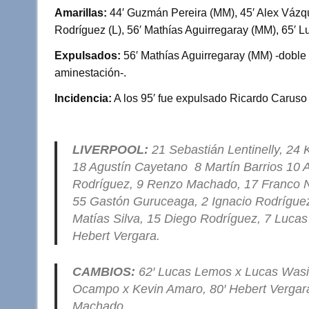
Amarillas:
44′ Guzmán Pereira (MM), 45′ Alex Vázqu
Rodríguez (L), 56′ Mathías Aguirregaray (MM), 65′ 
Expulsados:
56′ Mathías Aguirregaray (MM) -doble
aminestación-.
Incidencia:
A los 95′ fue expulsado Ricardo Caruso
LIVERPOOL:
21 Sebastián Lentinelly, 24
18 Agustín Cayetano 8 Martín Barrios 10 
Rodríguez, 9 Renzo Machado, 17 Franco N
55 Gastón Guruceaga, 2 Ignacio Rodríguez
Matías Silva, 15 Diego Rodríguez, 7 Luca
Hebert Vergara.
CAMBIOS:
62′ Lucas Lemos x Lucas Wasile
Ocampo x Kevin Amaro, 80′ Hebert Vergara
Machado.