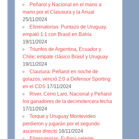
Peñarol y Nacional en el mano a
mano por el Claiusura y la Anual
25/11/2024
Eliminatorias: Puntazo de Uruguay,
empató 1:1 con Brasil en Bahía
19/11/2024
Triunfos de Argentina, Ecuador y
Chile; empate clásico Brasil y Uruguay
19/11/2024
Clausura: Peñarol en noche de
golazos, venció 2:0 a Defensor Sporting
en el CDS
17/11/2024
River, Cerro Laro, Nacional y Peñarol
los ganadores de la decimotercera fecha
17/11/2024
Torque y Uruguay Montevideo
perdieron y jugarán por el segundo
ascenso directo
16/11/2024
Eliminatorias: Euforia celeste,