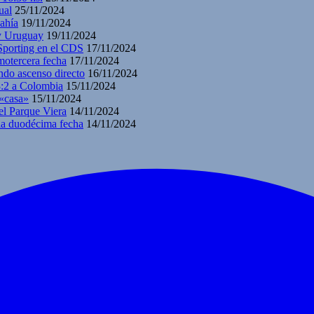
ual
25/11/2024
ahía
19/11/2024
 y Uruguay
19/11/2024
 Sporting en el CDS
17/11/2024
motercera fecha
17/11/2024
ndo ascenso directo
16/11/2024
3:2 a Colombia
15/11/2024
 «casa»
15/11/2024
el Parque Viera
14/11/2024
 la duodécima fecha
14/11/2024