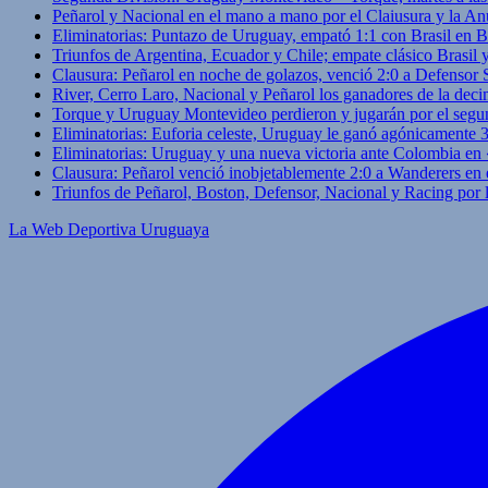
Peñarol y Nacional en el mano a mano por el Claiusura y la An
Eliminatorias: Puntazo de Uruguay, empató 1:1 con Brasil en B
Triunfos de Argentina, Ecuador y Chile; empate clásico Brasil
Clausura: Peñarol en noche de golazos, venció 2:0 a Defensor
River, Cerro Laro, Nacional y Peñarol los ganadores de la deci
Torque y Uruguay Montevideo perdieron y jugarán por el segu
Eliminatorias: Euforia celeste, Uruguay le ganó agónicamente 
Eliminatorias: Uruguay y una nueva victoria ante Colombia en
Clausura: Peñarol venció inobjetablemente 2:0 a Wanderers en 
Triunfos de Peñarol, Boston, Defensor, Nacional y Racing por
La Web Deportiva Uruguaya