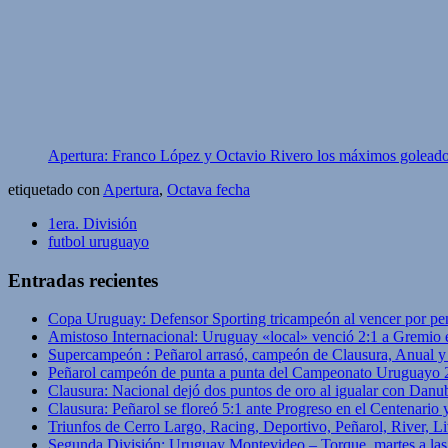
Apertura: Franco López y Octavio Rivero los máximos goleado
etiquetado con
Apertura
,
Octava fecha
1era. División
futbol uruguayo
Entradas recientes
Copa Uruguay: Defensor Sporting tricampeón al vencer por pe
Amistoso Internacional: Uruguay «local» venció 2:1 a Gremio 
Supercampeón : Peñarol arrasó, campeón de Clausura, Anual 
Peñarol campeón de punta a punta del Campeonato Uruguayo 
Clausura: Nacional dejó dos puntos de oro al igualar con Danub
Clausura: Peñarol se floreó 5:1 ante Progreso en el Centenario 
Triunfos de Cerro Largo, Racing, Deportivo, Peñarol, River, L
Segunda División: Uruguay Montevideo – Torque, martes a las