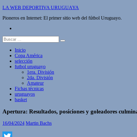
Saltar
LA WEB DEPORTIVA URUGUAYA
al
Pioneros en Internet: El primer sitio web del fútbol Uruguayo.
contenido
twitter
Buscar:
Inicio
Copa América
selección
futbol uruguayo
1era. División
2da. División
Amateur
Fichas técnicas
uruguayos
basket
Apertura: Resultados, posiciones y goleadores culmin
16/04/2024
Martin Bachs