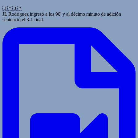
🇺🇾🇺🇾
JL Rodríguez ingresó a los 90' y al décimo minuto de adición
sentenció el 3-1 final.