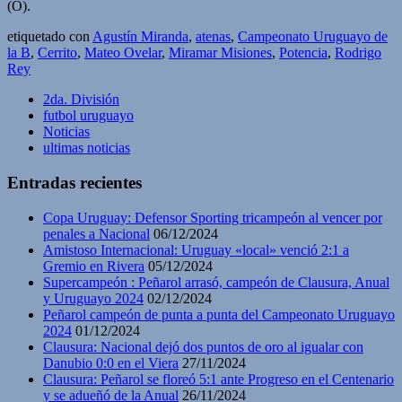
(O).
etiquetado con
Agustín Miranda
,
atenas
,
Campeonato Uruguayo de
la B
,
Cerrito
,
Mateo Ovelar
,
Miramar Misiones
,
Potencia
,
Rodrigo
Rey
2da. División
futbol uruguayo
Noticias
ultimas noticias
Entradas recientes
Copa Uruguay: Defensor Sporting tricampeón al vencer por
penales a Nacional
06/12/2024
Amistoso Internacional: Uruguay «local» venció 2:1 a
Gremio en Rivera
05/12/2024
Supercampeón : Peñarol arrasó, campeón de Clausura, Anual
y Uruguayo 2024
02/12/2024
Peñarol campeón de punta a punta del Campeonato Uruguayo
2024
01/12/2024
Clausura: Nacional dejó dos puntos de oro al igualar con
Danubio 0:0 en el Viera
27/11/2024
Clausura: Peñarol se floreó 5:1 ante Progreso en el Centenario
y se adueñó de la Anual
26/11/2024