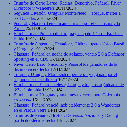
Triunfos de Cerro Largo, Racing, Deportivo, Peñarol, River,
Liverpool y Wanderers
26/11/2024
Segunda División: Uruguay Montevideo – Torque, martes a
las 16:30 hs.
25/11/2024
Peñarol y Nacional en el mano a mano por el Claiusura y la
Anual
25/11/2024
Eliminatorias: Puntazo de Uruguay, empató 1:1 con Brasil en
Bahía
19/11/2024
Triunfos de Argentina, Ecuador y Chile; empate clásico Brasil
y Uruguay
19/11/2024
Clausura: Peñarol en noche de golazos, venció 2:0 a Defensor
Sporting en el CDS
17/11/2024
River, Cerro Laro, Nacional y Peñarol los ganadores de la
decimotercera fecha
17/11/2024
Torque y Uruguay Montevideo perdieron y jugarán por el
segundo ascenso directo
16/11/2024
Eliminatorias: Euforia celeste, Uruguay le ganó agónicamente
3:2 a Colombia
15/11/2024
Eliminatorias: Uruguay y una nueva victoria ante Colombia
en «casa»
15/11/2024
Clausura: Peñarol venció inobjetablemente 2:0 a Wanderers
en el Parque Viera
14/11/2024
Triunfos de Peñarol, Boston, Defensor, Nacional y Racing
por la duodécima fecha
14/11/2024