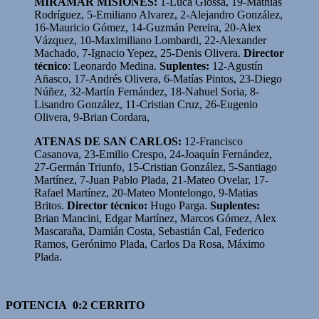
MIRAMAR MISIONES:
1-Luca Giossa, 19-Mathías
Rodríguez, 5-Emiliano Alvarez, 2-Alejandro González,
16-Mauricio Gómez, 14-Guzmán Pereira, 20-Alex
Vázquez, 10-Maximiliano Lombardi, 22-Alexander
Machado, 7-Ignacio Yepez, 25-Denis Olivera.
Director
técnico
: Leonardo Medina.
Suplentes:
12-Agustín
Añasco, 17-Andrés Olivera, 6-Matías Pintos, 23-Diego
Núñez, 32-Martín Fernández, 18-Nahuel Soria, 8-
Lisandro González, 11-Cristian Cruz, 26-Eugenio
Olivera, 9-Brian Cordara,
ATENAS DE SAN CARLOS:
12-Francisco
Casanova, 23-Emilio Crespo, 24-Joaquín Fernández,
27-Germán Triunfo, 15-Cristian González, 5-Santiago
Martínez, 7-Juan Pablo Plada, 21-Mateo Ovelar, 17-
Rafael Martínez, 20-Mateo Montelongo, 9-Matias
Britos.
Director técnico:
Hugo Parga.
Suplentes:
Brian Mancini, Edgar Martínez, Marcos Gómez, Alex
Mascaraña, Damián Costa, Sebastián Cal, Federico
Ramos, Gerónimo Plada, Carlos Da Rosa, Máximo
Plada.
POTENCIA 0:2 CERRITO