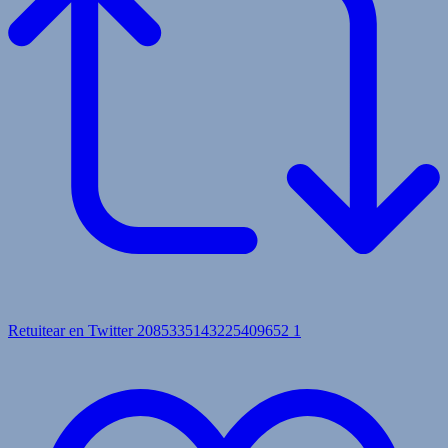
Retuitear en Twitter 2085335143225409652
1