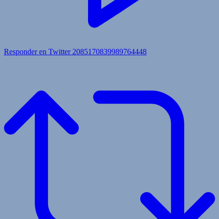
Responder en Twitter 2085170839989764448