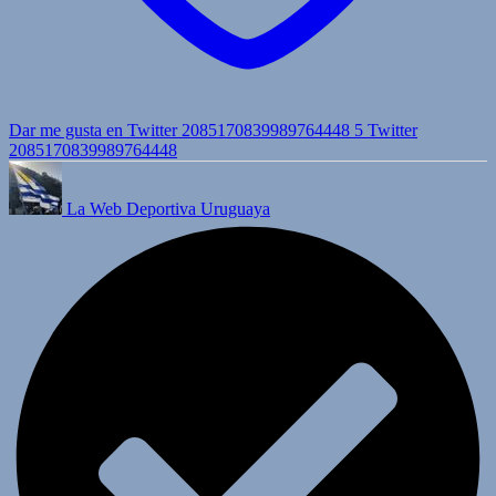
Dar me gusta en Twitter 2085170839989764448
5
Twitter
2085170839989764448
La Web Deportiva Uruguaya