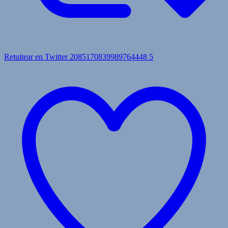
Retuitear en Twitter 2085170839989764448
5