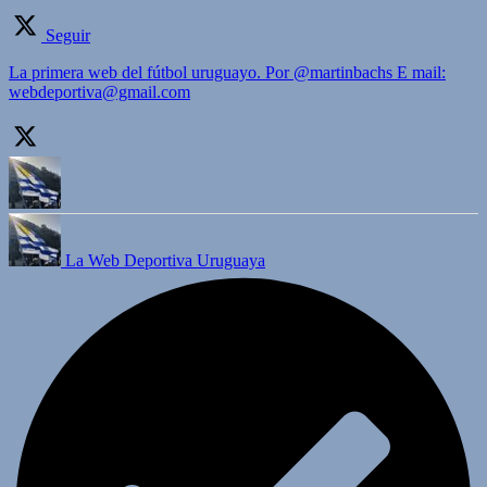
Seguir
La primera web del fútbol uruguayo. Por @martinbachs E mail:
webdeportiva@gmail.com
La Web Deportiva Uruguaya