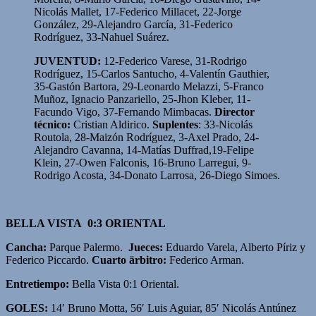
Nicolás Mallet, 17-Federico Millacet, 22-Jorge
González, 29-Alejandro García, 31-Federico
Rodríguez, 33-Nahuel Suárez.
JUVENTUD:
12-Federico Varese, 31-Rodrigo
Rodríguez, 15-Carlos Santucho, 4-Valentín Gauthier,
35-Gastón Bartora, 29-Leonardo Melazzi, 5-Franco
Muñoz, Ignacio Panzariello, 25-Jhon Kleber, 11-
Facundo Vigo, 37-Fernando Mimbacas.
Director
técnico:
Cristian Aldirico.
Suplentes
: 33-Nicolás
Routola, 28-Maizón Rodríguez, 3-Axel Prado, 24-
Alejandro Cavanna, 14-Matías Duffrad,19-Felipe
Klein, 27-Owen Falconis, 16-Bruno Larregui, 9-
Rodrigo Acosta, 34-Donato Larrosa, 26-Diego Simoes.
BELLA VISTA 0:3 ORIENTAL
Cancha:
Parque Palermo.
Jueces:
Eduardo Varela, Alberto Píriz y
Federico Piccardo.
Cuarto ärbitro:
Federico Arman.
Entretiempo:
Bella Vista 0:1 Oriental.
GOLES:
14′ Bruno Motta, 56′ Luis Aguiar, 85′ Nicolás Antúnez