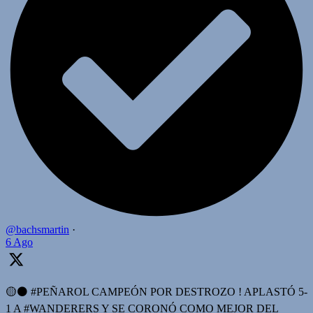
@bachsmartin
·
6 Ago
🟡⚫️ #PEÑAROL CAMPEÓN POR DESTROZO ! APLASTÓ 5-
1 A #WANDERERS Y SE CORONÓ COMO MEJOR DEL