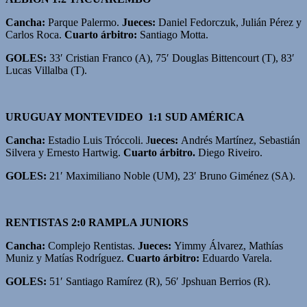
Cancha:
Parque Palermo.
Jueces:
Daniel Fedorczuk, Julián Pérez y
Carlos Roca.
Cuarto árbitro:
Santiago Motta.
GOLES:
33′ Cristian Franco (A), 75′ Douglas Bittencourt (T), 83′
Lucas Villalba (T).
URUGUAY MONTEVIDEO 1:1 SUD AMÉRICA
Cancha:
Estadio Luis Tróccoli. J
ueces:
Andrés Martínez, Sebastián
Silvera y Ernesto Hartwig.
Cuarto árbitro.
Diego Riveiro.
GOLES:
21′ Maximiliano Noble (UM), 23′ Bruno Giménez (SA).
RENTISTAS 2:0 RAMPLA JUNIORS
Cancha:
Complejo Rentistas.
Jueces:
Yimmy Álvarez, Mathías
Muniz y Matías Rodríguez.
Cuarto árbitro:
Eduardo Varela.
GOLES:
51′ Santiago Ramírez (R), 56′ Jpshuan Berrios (R).