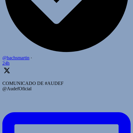
@bachsmartin
·
24h
COMUNICADO DE #AUDEF
@AudefOficial