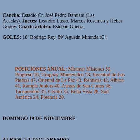
Cancha:
Estadio Cr. José Pedro Damiani (Las
Acacias).
Jueces:
Leandro Lasso, Marcos Rosamen y Heber
Godoy.
Cuarto árbitro:
Esteban Guerra.
GOLES:
18′ Rodrigo Rey, 89′ Agustín Miranda (C).
POSICIONES ANUAL:
Miramar Misiones 59,
Progreso 56, Uruguay Montevideo 53, Juventud de Las
Piedras 47, Oriental de La Paz 43, Rentistas 42, Albion
41, Rampla Juniors 40, Atenas de San Carlos 36,
Tacuarembó 35, Cerrito 35, Bella Vista 28, Sud
América 24, Potencia 20.
DOMINGO 19 DE NOVIEMBRE
ALBION 1:2 TACUAREMBÓ