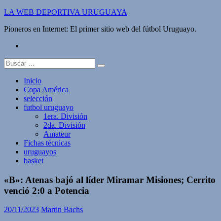
Saltar
LA WEB DEPORTIVA URUGUAYA
al
Pioneros en Internet: El primer sitio web del fútbol Uruguayo.
contenido
twitter
Buscar:
Inicio
Copa América
selección
futbol uruguayo
1era. División
2da. División
Amateur
Fichas técnicas
uruguayos
basket
«B»: Atenas bajó al líder Miramar Misiones; Cerrito
venció 2:0 a Potencia
20/11/2023
Martin Bachs