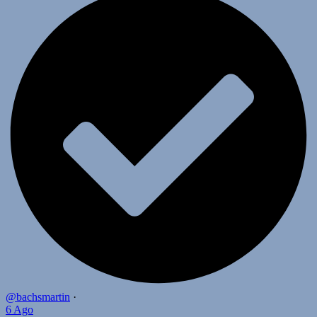
@bachsmartin
·
6 Ago