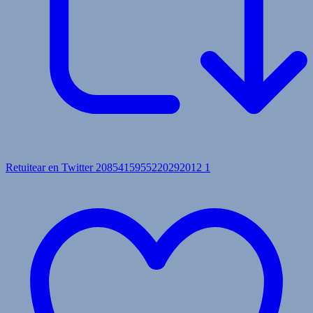
Retuitear en Twitter 2085415955220292012
1