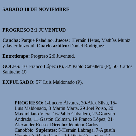
SÁBADO 18 DE NOVIEMBRE
PROGRESO 2:1 JUVENTUD
Cancha:
Parque Paladino.
Jueces:
Hernán Heras, Mathías Muniz
y Javier Irazoqui.
Cuarto árbitro:
Daniel Rodríguez.
Entretiempo:
Progreso 2:0 Juventud.
GOLES:
10′ Franco López (P), 32′ Pablo Caballero (P), 50′ Carlos
Santucho (J).
EXPULSADO:
57′ Luis Maldonado (P).
PROGRESO:
1-Lucero Álvarez, 30-Alex Silva, 15-
Luis Maldonado, 3-Martin Marta, 29-Joel Poiso, 20-
Maximiliano Viera, 16-Pablo Caballero, 27-Gonzalo
Andrada, 11-Gastón Colman, 19-Franco López, 21-
Alexander Rosso.
Director técnico:
Carlos
Canobbio.
Suplentes:
5-Hernán Labraga, 7-Agustín
Moreira, 8-Mario García, 10-Diego Gustavino, 14-