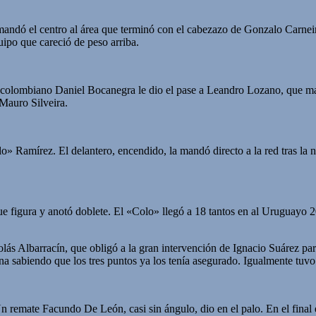
mandó el centro al área que terminó con el cabezazo de Gonzalo Carnei
ipo que careció de peso arriba.
colombiano Daniel Bocanegra le dio el pase a Leandro Lozano, que mand
 Mauro Silveira.
olo» Ramírez. El delantero, encendido, la mandó directo a la red tras la 
 figura y anotó doblete. El «Colo» llegó a 18 tantos en al Uruguayo 20
ás Albarracín, que obligó a la gran intervención de Ignacio Suárez para
na sabiendo que los tres puntos ya los tenía asegurado. Igualmente tuv
n remate Facundo De León, casi sin ángulo, dio en el palo. En el final 