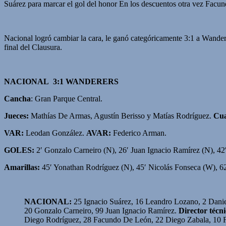
Suárez para marcar el gol del honor En los descuentos otra vez Facun
Nacional logró cambiar la cara, le ganó categóricamente 3:1 a Wander
final del Clausura.
NACIONAL 3:1 WANDERERS
Cancha
: Gran Parque Central.
Jueces:
Mathías De Armas, Agustín Berisso y Matías Rodríguez.
Cua
VAR:
Leodan González.
AVAR:
Federico Arman.
GOLES:
2′ Gonzalo Carneiro (N), 26′ Juan Ignacio Ramírez (N), 42′
Amarillas:
45′ Yonathan Rodríguez (N), 45′ Nicolás Fonseca (W), 6
NACIONAL:
25 Ignacio Suárez, 16 Leandro Lozano, 2 Danie
20 Gonzalo Carneiro, 99 Juan Ignacio Ramírez.
Director técni
Diego Rodríguez, 28 Facundo De León, 22 Diego Zabala, 10 F