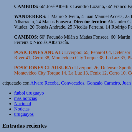
CAMBIOS:
66′ José Alberti x Leandro Lozano, 66′ Franco F
WANDERERS:
1 Mauro Silveira, 4 Juan Manuel Acosta, 23 
Albarracín, 24 Matías Fonseca.
Director técnico:
Alejandro C
Viudez, 20 Tomás Andrade, 25 Nicolás Ferreira, 14 Rodrigo Pa
CAMBIOS:
60′ Facundo Milán x Matías Fonseca, 60′ Martín S
Ferreira x Nicolás Albarracín.
POSICIONES ANUAL:
Liverpool 65, Peñarol 64, Defensor 
River 41, Cerro 38, Montevideo City Torque 38, La Luz 35, Pl
POSICIONES CLAUSURA:
Liverpool 26, Defensor Sportin
Montevideo City Torque 14, La Luz 13, Fénix 12, Cerro 10, C
etiquetado con
Alvaro Recoba
,
Convocados
,
Gonzalo Carneiro
,
Juan
futbol uruguayo
mas noticias
Nacional
Noticias
uruguayos
Entradas recientes