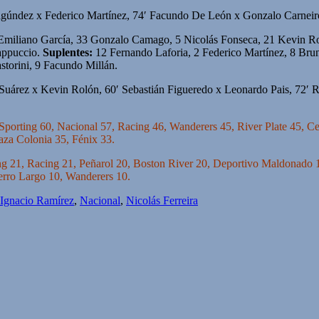
agúndez x Federico Martínez, 74′ Facundo De León x Gonzalo Carneiro
Emiliano García, 33 Gonzalo Camago, 5 Nicolás Fonseca, 21 Kevin Rol
appuccio.
Suplentes:
12 Fernando Laforia, 2 Federico Martínez, 8 Brun
storini, 9 Facundo Millán.
uárez x Kevin Rolón, 60′ Sebastián Figueredo x Leonardo Pais, 72′ Ro
Sporting 60, Nacional 57, Racing 46, Wanderers 45, River Plate 45, 
aza Colonia 35, Fénix 33.
g 21, Racing 21, Peñarol 20, Boston River 20, Deportivo Maldonado 1
erro Largo 10, Wanderers 10.
 Ignacio Ramírez
,
Nacional
,
Nicolás Ferreira