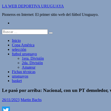
Saltar
LA WEB DEPORTIVA URUGUAYA
al
Pioneros en Internet: El primer sitio web del fútbol Uruguayo.
contenido
twitter
Buscar:
Inicio
Copa América
selección
futbol uruguayo
1era. División
2da. División
Amateur
Fichas técnicas
uruguayos
basket
Le pasó por arriba: Nacional, con un PT demoledor, 
26/11/2023
Martin Bachs