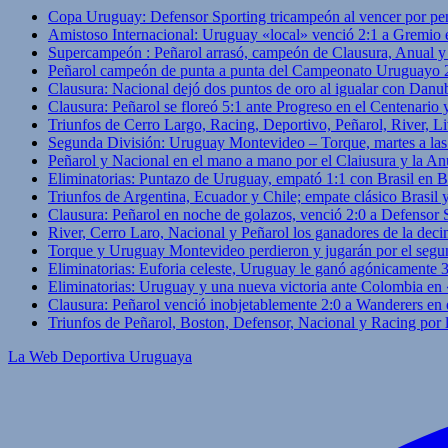
Copa Uruguay: Defensor Sporting tricampeón al vencer por pe
Amistoso Internacional: Uruguay «local» venció 2:1 a Gremio 
Supercampeón : Peñarol arrasó, campeón de Clausura, Anual 
Peñarol campeón de punta a punta del Campeonato Uruguayo 
Clausura: Nacional dejó dos puntos de oro al igualar con Danub
Clausura: Peñarol se floreó 5:1 ante Progreso en el Centenario 
Triunfos de Cerro Largo, Racing, Deportivo, Peñarol, River, L
Segunda División: Uruguay Montevideo – Torque, martes a las
Peñarol y Nacional en el mano a mano por el Claiusura y la An
Eliminatorias: Puntazo de Uruguay, empató 1:1 con Brasil en B
Triunfos de Argentina, Ecuador y Chile; empate clásico Brasil
Clausura: Peñarol en noche de golazos, venció 2:0 a Defensor
River, Cerro Laro, Nacional y Peñarol los ganadores de la deci
Torque y Uruguay Montevideo perdieron y jugarán por el segu
Eliminatorias: Euforia celeste, Uruguay le ganó agónicamente 
Eliminatorias: Uruguay y una nueva victoria ante Colombia en
Clausura: Peñarol venció inobjetablemente 2:0 a Wanderers en 
Triunfos de Peñarol, Boston, Defensor, Nacional y Racing por
La Web Deportiva Uruguaya