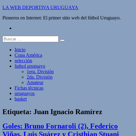
Saltar
LA WEB DEPORTIVA URUGUAYA
al
Pioneros en Internet: El primer sitio web del fútbol Uruguayo.
contenido
twitter
Buscar:
Inicio
Copa América
selección
futbol uruguayo
1era. División
2da. División
Amateur
Fichas técnicas
uruguayos
basket
Etiqueta:
Juan Ignacio Ramírez
Goles: Bruno Fornaroli (2), Federico
Viñas, Luis Suárez y Cristhian Stuani