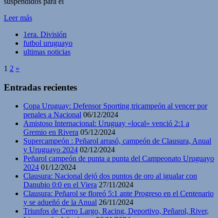
suspendidos para el
Leer más
1era. División
futbol uruguayo
ultimas noticias
1
2
»
Entradas recientes
Copa Uruguay: Defensor Sporting tricampeón al vencer por
penales a Nacional
06/12/2024
Amistoso Internacional: Uruguay «local» venció 2:1 a
Gremio en Rivera
05/12/2024
Supercampeón : Peñarol arrasó, campeón de Clausura, Anual
y Uruguayo 2024
02/12/2024
Peñarol campeón de punta a punta del Campeonato Uruguayo
2024
01/12/2024
Clausura: Nacional dejó dos puntos de oro al igualar con
Danubio 0:0 en el Viera
27/11/2024
Clausura: Peñarol se floreó 5:1 ante Progreso en el Centenario
y se adueñó de la Anual
26/11/2024
Triunfos de Cerro Largo, Racing, Deportivo, Peñarol, River,