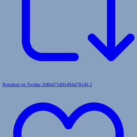
Retuitear en Twitter 2086475491494478146
2