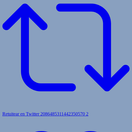
Retuitear en Twitter 2086485311442350570
2