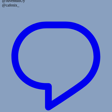
@JuventudUy
@cafenix_