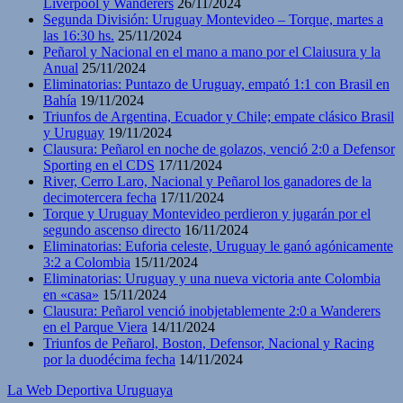
Liverpool y Wanderers
26/11/2024
Segunda División: Uruguay Montevideo – Torque, martes a
las 16:30 hs.
25/11/2024
Peñarol y Nacional en el mano a mano por el Claiusura y la
Anual
25/11/2024
Eliminatorias: Puntazo de Uruguay, empató 1:1 con Brasil en
Bahía
19/11/2024
Triunfos de Argentina, Ecuador y Chile; empate clásico Brasil
y Uruguay
19/11/2024
Clausura: Peñarol en noche de golazos, venció 2:0 a Defensor
Sporting en el CDS
17/11/2024
River, Cerro Laro, Nacional y Peñarol los ganadores de la
decimotercera fecha
17/11/2024
Torque y Uruguay Montevideo perdieron y jugarán por el
segundo ascenso directo
16/11/2024
Eliminatorias: Euforia celeste, Uruguay le ganó agónicamente
3:2 a Colombia
15/11/2024
Eliminatorias: Uruguay y una nueva victoria ante Colombia
en «casa»
15/11/2024
Clausura: Peñarol venció inobjetablemente 2:0 a Wanderers
en el Parque Viera
14/11/2024
Triunfos de Peñarol, Boston, Defensor, Nacional y Racing
por la duodécima fecha
14/11/2024
La Web Deportiva Uruguaya