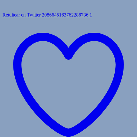
Retuitear en Twitter 2086645163762286736
1