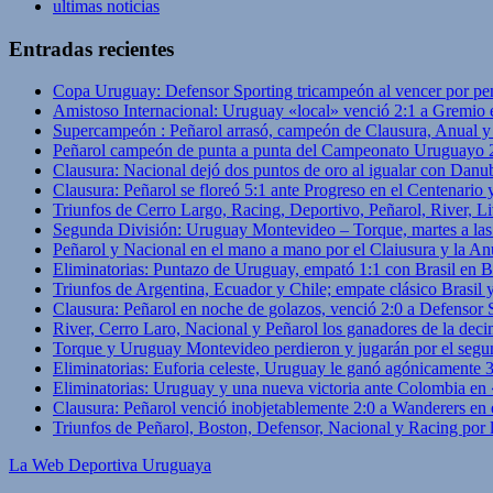
ultimas noticias
Entradas recientes
Copa Uruguay: Defensor Sporting tricampeón al vencer por pe
Amistoso Internacional: Uruguay «local» venció 2:1 a Gremio 
Supercampeón : Peñarol arrasó, campeón de Clausura, Anual 
Peñarol campeón de punta a punta del Campeonato Uruguayo 
Clausura: Nacional dejó dos puntos de oro al igualar con Danub
Clausura: Peñarol se floreó 5:1 ante Progreso en el Centenario 
Triunfos de Cerro Largo, Racing, Deportivo, Peñarol, River, L
Segunda División: Uruguay Montevideo – Torque, martes a las
Peñarol y Nacional en el mano a mano por el Claiusura y la An
Eliminatorias: Puntazo de Uruguay, empató 1:1 con Brasil en B
Triunfos de Argentina, Ecuador y Chile; empate clásico Brasil
Clausura: Peñarol en noche de golazos, venció 2:0 a Defensor
River, Cerro Laro, Nacional y Peñarol los ganadores de la deci
Torque y Uruguay Montevideo perdieron y jugarán por el segu
Eliminatorias: Euforia celeste, Uruguay le ganó agónicamente 
Eliminatorias: Uruguay y una nueva victoria ante Colombia en
Clausura: Peñarol venció inobjetablemente 2:0 a Wanderers en 
Triunfos de Peñarol, Boston, Defensor, Nacional y Racing por
La Web Deportiva Uruguaya