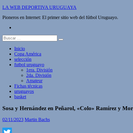
Saltar
LA WEB DEPORTIVA URUGUAYA
al
Pioneros en Internet: El primer sitio web del fútbol Uruguayo.
contenido
twitter
Buscar:
Inicio
Copa América
selección
futbol uruguayo
1era. División
2da. División
Amateur
Fichas técnicas
uruguayos
basket
Sosa y Hernández en Peñarol, «Colo» Ramírez y Mora
02/11/2023
Martin Bachs