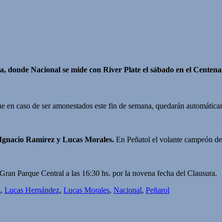
ura, donde Nacional se mide con River Plate el sábado en el Centen
que en caso de ser amonestados este fin de semana, quedarán automática
Ignacio Ramírez y Lucas Morales.
En Peñatol el volante campeón d
ran Parque Central a las 16:30 hs. por la novena fecha del Clausura.
z
,
Lucas Hernández
,
Lucas Morales
,
Nacional
,
Peñarol