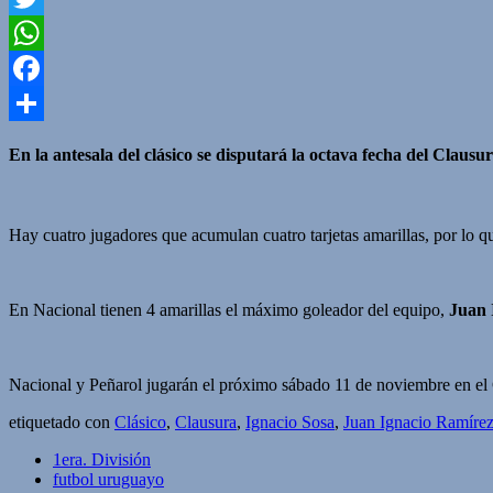
Twitter
WhatsApp
Facebook
Compartir
En la antesala del clásico se disputará la octava fecha del Claus
Hay cuatro jugadores que acumulan cuatro tarjetas amarillas, por lo 
En Nacional tienen 4 amarillas el máximo goleador del equipo,
Juan 
Nacional y Peñarol jugarán el próximo sábado 11 de noviembre en el G
etiquetado con
Clásico
,
Clausura
,
Ignacio Sosa
,
Juan Ignacio Ramíre
1era. División
futbol uruguayo