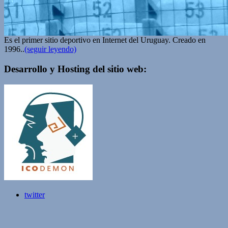
Es el primer sitio deportivo en Internet del Uruguay. Creado en
1996..
(seguir leyendo)
Desarrollo y Hosting del sitio web:
twitter