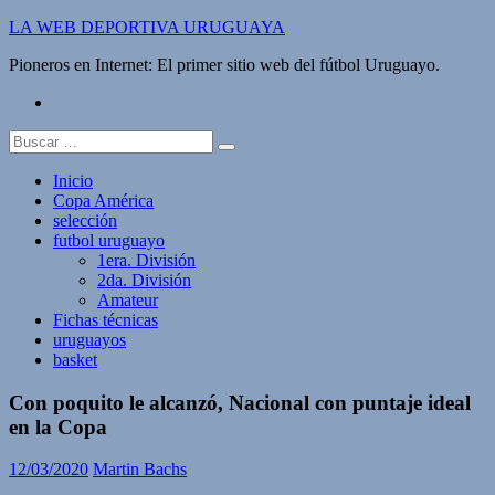
Saltar
LA WEB DEPORTIVA URUGUAYA
al
Pioneros en Internet: El primer sitio web del fútbol Uruguayo.
contenido
twitter
Buscar:
Inicio
Copa América
selección
futbol uruguayo
1era. División
2da. División
Amateur
Fichas técnicas
uruguayos
basket
Con poquito le alcanzó, Nacional con puntaje ideal
en la Copa
12/03/2020
Martin Bachs