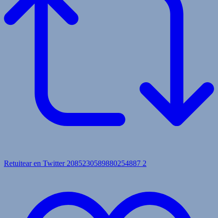
Retuitear en Twitter 2085230589880254887
2