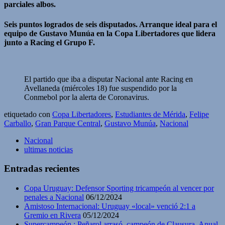
parciales albos.
Seis puntos logrados de seis disputados. Arranque ideal para el
equipo de Gustavo Munúa en la Copa Libertadores que lidera
junto a Racing el Grupo F.
El partido que iba a disputar Nacional ante Racing en
Avellaneda (miércoles 18) fue suspendido por la
Conmebol por la alerta de Coronavirus.
etiquetado con
Copa Libertadores
,
Estudiantes de Mérida
,
Felipe
Carballo
,
Gran Parque Central
,
Gustavo Munúa
,
Nacional
Nacional
ultimas noticias
Entradas recientes
Copa Uruguay: Defensor Sporting tricampeón al vencer por
penales a Nacional
06/12/2024
Amistoso Internacional: Uruguay «local» venció 2:1 a
Gremio en Rivera
05/12/2024
Supercampeón : Peñarol arrasó, campeón de Clausura, Anual