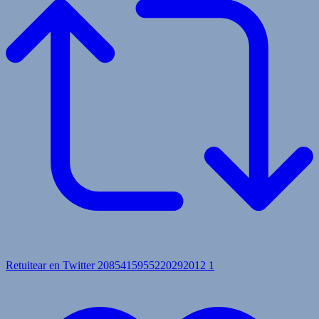
Retuitear en Twitter 2085415955220292012
1