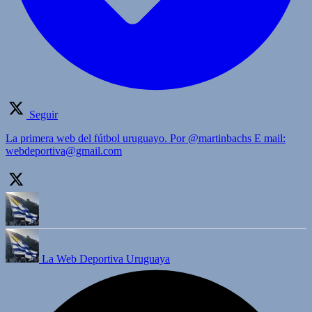
Seguir
La primera web del fútbol uruguayo. Por @martinbachs E mail:
webdeportiva@gmail.com
La Web Deportiva Uruguaya