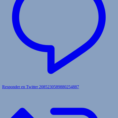
Responder en Twitter 2085230589880254887