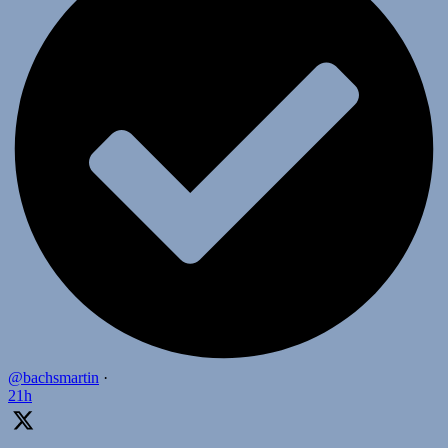
@bachsmartin
·
21h