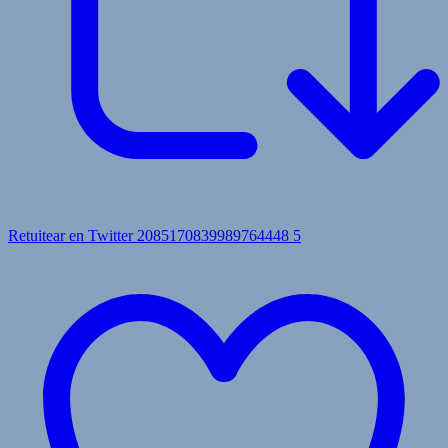
Retuitear en Twitter 2085170839989764448
5