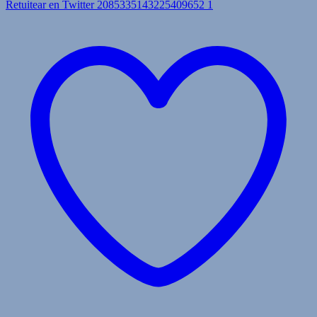
Retuitear en Twitter 2085335143225409652
1