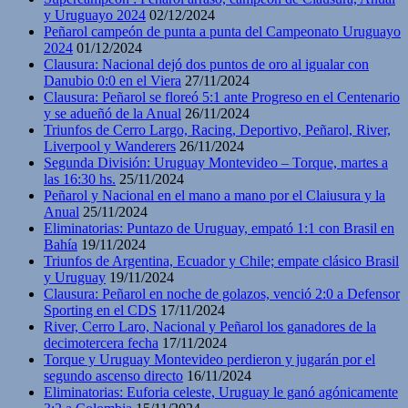
y Uruguayo 2024
02/12/2024
Peñarol campeón de punta a punta del Campeonato Uruguayo
2024
01/12/2024
Clausura: Nacional dejó dos puntos de oro al igualar con
Danubio 0:0 en el Viera
27/11/2024
Clausura: Peñarol se floreó 5:1 ante Progreso en el Centenario
y se adueñó de la Anual
26/11/2024
Triunfos de Cerro Largo, Racing, Deportivo, Peñarol, River,
Liverpool y Wanderers
26/11/2024
Segunda División: Uruguay Montevideo – Torque, martes a
las 16:30 hs.
25/11/2024
Peñarol y Nacional en el mano a mano por el Claiusura y la
Anual
25/11/2024
Eliminatorias: Puntazo de Uruguay, empató 1:1 con Brasil en
Bahía
19/11/2024
Triunfos de Argentina, Ecuador y Chile; empate clásico Brasil
y Uruguay
19/11/2024
Clausura: Peñarol en noche de golazos, venció 2:0 a Defensor
Sporting en el CDS
17/11/2024
River, Cerro Laro, Nacional y Peñarol los ganadores de la
decimotercera fecha
17/11/2024
Torque y Uruguay Montevideo perdieron y jugarán por el
segundo ascenso directo
16/11/2024
Eliminatorias: Euforia celeste, Uruguay le ganó agónicamente