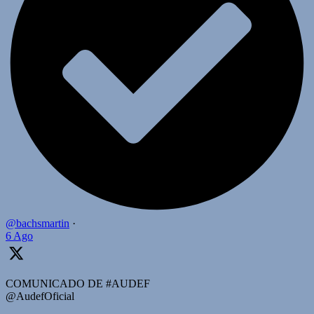
@bachsmartin
·
6 Ago
COMUNICADO DE #AUDEF
@AudefOficial