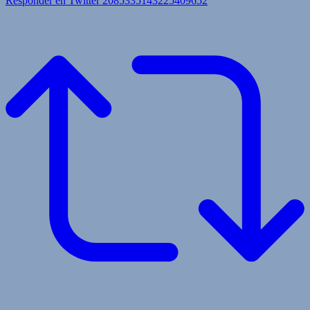
Responder en Twitter 2085335143225409652