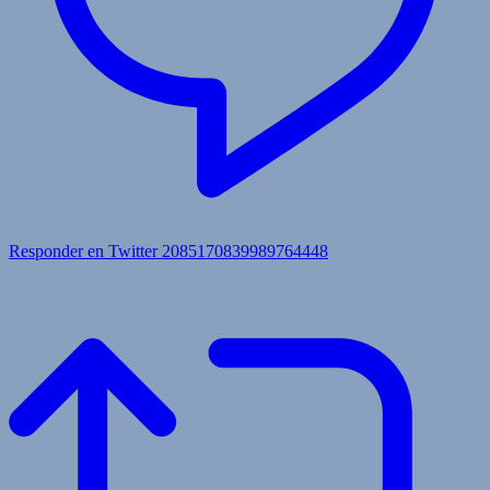
Responder en Twitter 2085170839989764448