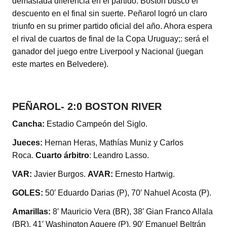
demasiada diferencia en el partido. Boston buscó el
descuento en el final sin suerte. Peñarol logró un claro
triunfo en su primer partido oficial del año. Ahora espera
el rival de cuartos de final de la Copa Uruguay;: será el
ganador del juego entre Liverpool y Nacional (juegan
este martes en Belvedere).
PEÑAROL- 2:0 BOSTON RIVER
Cancha:
Estadio Campeón del Siglo.
Jueces:
Hernan Heras, Mathías Muniz y Carlos
Roca.
Cuarto árbitro
: Leandro Lasso.
VAR:
Javier Burgos.
AVAR:
Ernesto Hartwig.
GOLES:
50′ Eduardo Darias (P), 70′ Nahuel Acosta (P).
Amarillas:
8′ Mauricio Vera (BR), 38′ Gian Franco Allala
(BR), 41′ Washington Aguere (P), 90′ Emanuel Beltrán