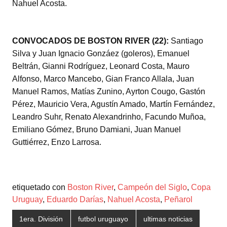
Nahuel Acosta.
CONVOCADOS DE BOSTON RIVER (22):
Santiago
Silva y Juan Ignacio Gonzáez (goleros), Emanuel
Beltrán, Gianni Rodríguez, Leonard Costa, Mauro
Alfonso, Marco Mancebo, Gian Franco Allala, Juan
Manuel Ramos, Matías Zunino, Ayrton Cougo, Gastón
Pérez, Mauricio Vera, Agustín Amado, Martín Fernández,
Leandro Suhr, Renato Alexandrinho, Facundo Muñoa,
Emiliano Gómez, Bruno Damiani, Juan Manuel
Guttiérrez, Enzo Larrosa.
etiquetado con
Boston River
,
Campeón del Siglo
,
Copa
Uruguay
,
Eduardo Darías
,
Nahuel Acosta
,
Peñarol
1era. División
futbol uruguayo
ultimas noticias