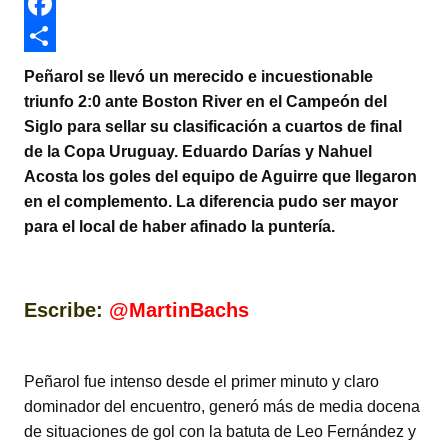
w
W
i
h
F
t
a
a
C
Peñarol se llevó un merecido e incuestionable
t
t
c
o
triunfo 2:0 ante Boston River en el Campeón del
Siglo para sellar su clasificación a cuartos de final
e
s
e
m
de la Copa Uruguay. Eduardo Darías y Nahuel
r
A
b
p
Acosta los goles del equipo de Aguirre que llegaron
p
o
a
en el complemento. La diferencia pudo ser mayor
para el local de haber afinado la puntería.
p
o
r
k
t
i
Escribe:
@
MartinBachs
r
Peñarol fue intenso desde el primer minuto y claro
dominador del encuentro, generó más de media docena
de situaciones de gol con la batuta de Leo Fernández y