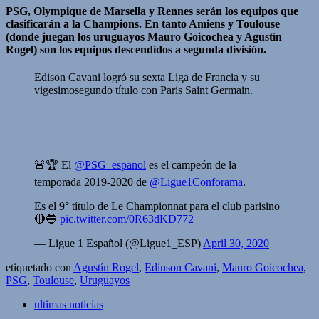
PSG, Olympique de Marsella y Rennes serán los equipos que
clasificarán a la Champions. En tanto Amiens y Toulouse
(donde juegan los uruguayos Mauro Goicochea y Agustín
Rogel) son los equipos descendidos a segunda división.
Edison Cavani logró su sexta Liga de Francia y su
vigesimosegundo título con Paris Saint Germain.
🚨🏆 El
@PSG_espanol
es el campeón de la
temporada 2019-2020 de
@Ligue1Conforama
.
Es el 9° título de Le Championnat para el club parisino
🔴🔵
pic.twitter.com/0R63dKD772
— Ligue 1 Español (@Ligue1_ESP)
April 30, 2020
etiquetado con
Agustín Rogel
,
Edinson Cavani
,
Mauro Goicochea
,
PSG
,
Toulouse
,
Uruguayos
ultimas noticias