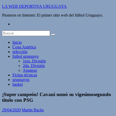
Saltar
LA WEB DEPORTIVA URUGUAYA
al
Pioneros en Internet: El primer sitio web del fútbol Uruguayo.
contenido
twitter
Buscar:
Inicio
Copa América
selección
futbol uruguayo
1era. División
2da. División
Amateur
Fichas técnicas
uruguayos
basket
¡Super campeón! Cavani sumó su vigesimosegundo
titulo con PSG
29/04/2020
Martin Bachs