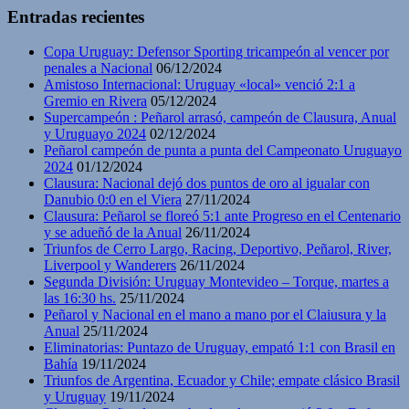
Entradas recientes
Copa Uruguay: Defensor Sporting tricampeón al vencer por
penales a Nacional
06/12/2024
Amistoso Internacional: Uruguay «local» venció 2:1 a
Gremio en Rivera
05/12/2024
Supercampeón : Peñarol arrasó, campeón de Clausura, Anual
y Uruguayo 2024
02/12/2024
Peñarol campeón de punta a punta del Campeonato Uruguayo
2024
01/12/2024
Clausura: Nacional dejó dos puntos de oro al igualar con
Danubio 0:0 en el Viera
27/11/2024
Clausura: Peñarol se floreó 5:1 ante Progreso en el Centenario
y se adueñó de la Anual
26/11/2024
Triunfos de Cerro Largo, Racing, Deportivo, Peñarol, River,
Liverpool y Wanderers
26/11/2024
Segunda División: Uruguay Montevideo – Torque, martes a
las 16:30 hs.
25/11/2024
Peñarol y Nacional en el mano a mano por el Claiusura y la
Anual
25/11/2024
Eliminatorias: Puntazo de Uruguay, empató 1:1 con Brasil en
Bahía
19/11/2024
Triunfos de Argentina, Ecuador y Chile; empate clásico Brasil
y Uruguay
19/11/2024