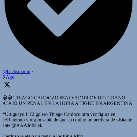
@bachsmartin
·
6 Ago
🔵🔵 THIAGO CARDOZO #SALVADOR DE BELGRANO,
ATAJÓ UN PENAL EN LA HORA A TIGRE EN ARGENTINA
#Uruguayo !! El golero Thiago Cardozo otra vez figura en
@Belgrano y responsable de que su equipo no perdiera de visitante
ante @AAAJoficial.
Cardozo le atajó un penal a los 89' a Alfio