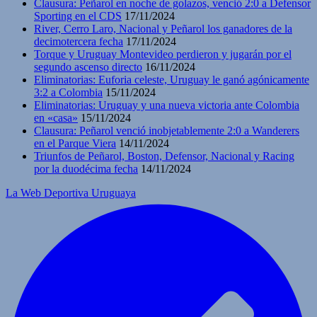
Clausura: Peñarol en noche de golazos, venció 2:0 a Defensor
Sporting en el CDS
17/11/2024
River, Cerro Laro, Nacional y Peñarol los ganadores de la
decimotercera fecha
17/11/2024
Torque y Uruguay Montevideo perdieron y jugarán por el
segundo ascenso directo
16/11/2024
Eliminatorias: Euforia celeste, Uruguay le ganó agónicamente
3:2 a Colombia
15/11/2024
Eliminatorias: Uruguay y una nueva victoria ante Colombia
en «casa»
15/11/2024
Clausura: Peñarol venció inobjetablemente 2:0 a Wanderers
en el Parque Viera
14/11/2024
Triunfos de Peñarol, Boston, Defensor, Nacional y Racing
por la duodécima fecha
14/11/2024
La Web Deportiva Uruguaya