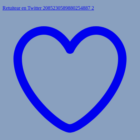
Retuitear en Twitter 2085230589880254887
2