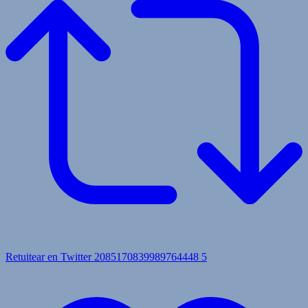
Retuitear en Twitter 2085170839989764448
5