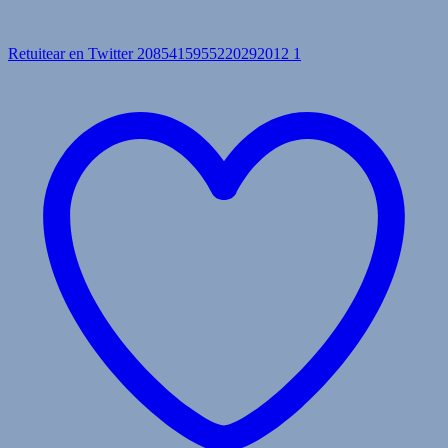
Retuitear en Twitter 2085415955220292012
1