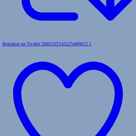
Retuitear en Twitter 2085335143225409652
1