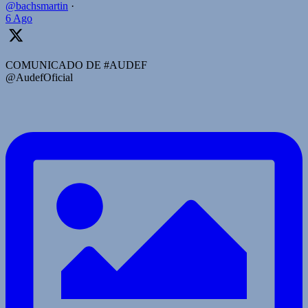
@bachsmartin
·
6 Ago
COMUNICADO DE #AUDEF
@AudefOficial