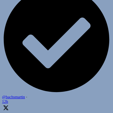
@bachsmartin
·
12h