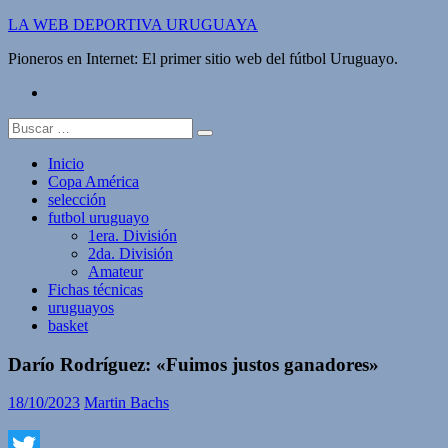
Saltar
LA WEB DEPORTIVA URUGUAYA
al
Pioneros en Internet: El primer sitio web del fútbol Uruguayo.
contenido
twitter
Buscar:
Inicio
Copa América
selección
futbol uruguayo
1era. División
2da. División
Amateur
Fichas técnicas
uruguayos
basket
Darío Rodríguez: «Fuimos justos ganadores»
18/10/2023
Martin Bachs