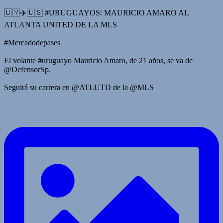
🇺🇾✈️🇺🇸 #URUGUAYOS: MAURICIO AMARO AL
ATLANTA UNITED DE LA MLS
#Mercadodepases
El volante #uruguayo Mauricio Amaro, de 21 años, se va de
@DefensorSp.
Seguirá su carrera en @ATLUTD de la @MLS