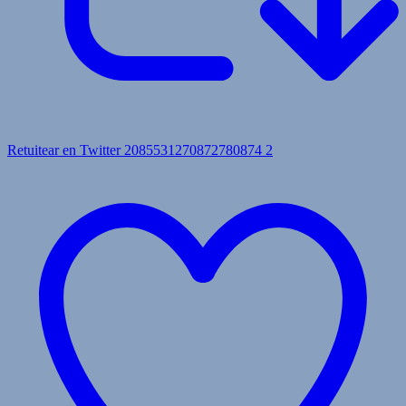
Retuitear en Twitter 2085531270872780874
2