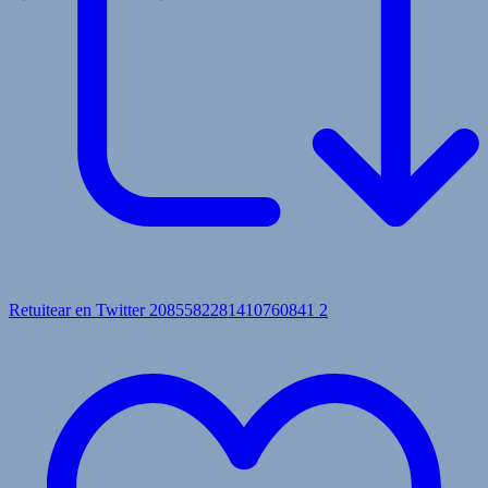
Retuitear en Twitter 2085582281410760841
2