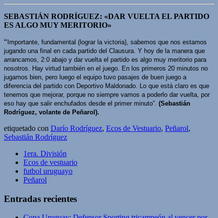
SEBASTIÁN RODRÍGUEZ: «DAR VUELTA EL PARTIDO
ES ALGO MUY MERITORIO»
“
Importante, fundamental (lograr la victoria), sabemos que nos estamos
jugando una final en cada partido del Clausura. Y hoy de la manera que
arrancamos, 2:0 abajo y dar vuelta el partido es algo muy meritorio para
nosotros. Hay virtud también en el juego. En los primeros 20 minutos no
jugamos bien, pero luego el equipo tuvo pasajes de buen juego a
diferencia del partido con Deportivo Maldonado. Lo que está claro es que
tenemos que mejorar, porque no siempre vamos a poderlo dar vuelta, por
eso hay que salir enchufados desde el primer minuto”.
(Sebastián
Rodríguez, volante de Peñarol).
etiquetado con
Darío Rodríguez
,
Ecos de Vestuario
,
Peñarol
,
Sebastián Rodríguez
1era. División
Ecos de vestuario
futbol uruguayo
Peñarol
Entradas recientes
Copa Uruguay: Defensor Sporting tricampeón al vencer por