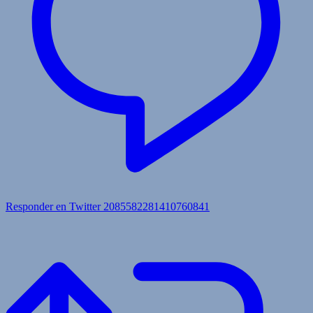
Responder en Twitter 2085582281410760841