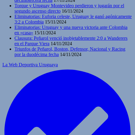
decimotercera fecha
17/11/2024
Torque y Uruguay Montevideo perdieron y jugarán por el
segundo ascenso directo
16/11/2024
Eliminatorias: Euforia celeste, Uruguay le ganó agónicamente
3:2 a Colombia
15/11/2024
Eliminatorias: Uruguay y una nueva victoria ante Colombia
en «casa»
15/11/2024
Clausura: Peñarol venció inobjetablemente 2:0 a Wanderers
en el Parque Viera
14/11/2024
Triunfos de Peñarol, Boston, Defensor, Nacional y Racing
por la duodécima fecha
14/11/2024
La Web Deportiva Uruguaya