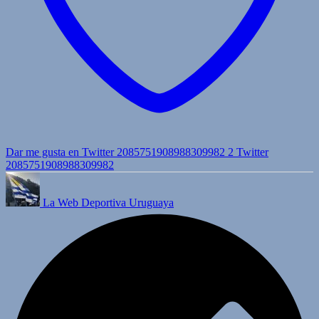
Dar me gusta en Twitter 2085751908988309982
2
Twitter
2085751908988309982
La Web Deportiva Uruguaya