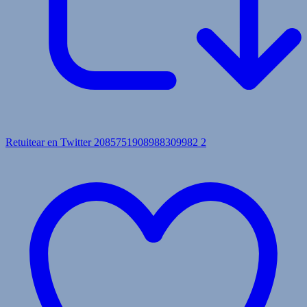
Retuitear en Twitter 2085751908988309982
2