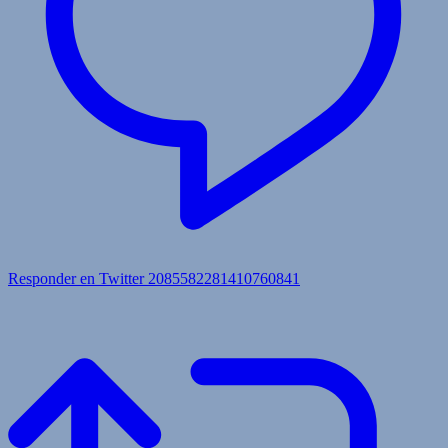
Responder en Twitter 2085582281410760841