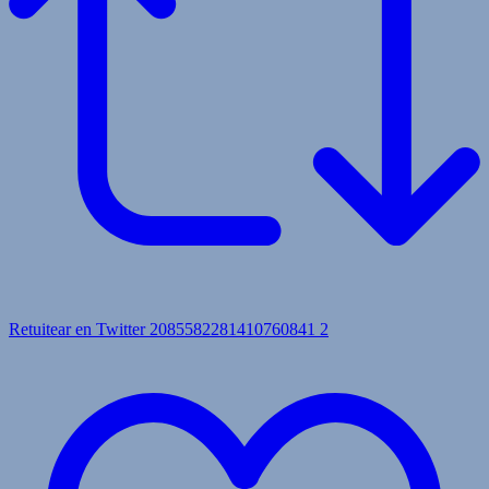
Retuitear en Twitter 2085582281410760841
2