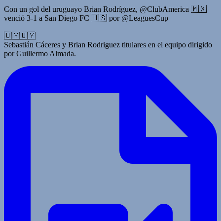
Con un gol del uruguayo Brian Rodríguez, @ClubAmerica 🇲🇽
venció 3-1 a San Diego FC 🇺🇸 por @LeaguesCup
🇺🇾🇺🇾
Sebastián Cáceres y Brian Rodriguez titulares en el equipo dirigido
por Guillermo Almada.