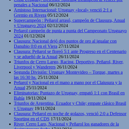
penales a Nacional
06/12/2024
Amistoso Internacional: Uruguay «local» venció 2:1 a
Gremio en Rivera
05/12/2024
Supercampeón : Peñarol arrasó, campeón de Clausura, Anual
y Uruguayo 2024
02/12/2024
Peñarol campeón de punta a punta del Campeonato Uruguayo
2024
01/12/2024
Clausura: Nacional dejó dos puntos de oro al igualar con
Danubio 0:0 en el Viera
27/11/2024
Clausura: Peñarol se floreó 5:1 ante Progreso en el Centenario
y se adueñó de la Anual
26/11/2024
Triunfos de Cerro Largo, Racing, Deportivo, Peñarol, River,
Liverpool y Wanderers
26/11/2024
Segunda División: Uruguay Montevideo – Torque, martes a
las 16:30 hs.
25/11/2024
Peñarol y Nacional en el mano a mano por el Claiusura y la
Anual
25/11/2024
Eliminatorias: Puntazo de Uruguay, empató 1:1 con Brasil en
Bahía
19/11/2024
Triunfos de Argentina, Ecuador y Chile; empate clásico Brasil
y Uruguay
19/11/2024
Clausura: Peñarol en noche de golazos, venció 2:0 a Defensor
Sporting en el CDS
17/11/2024
River, Cerro Laro, Nacional y Peñarol los ganadores de la