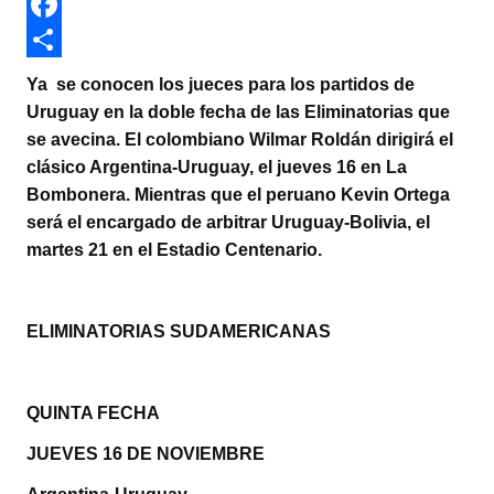
w
W
i
h
F
t
a
a
C
Ya se conocen los jueces para los partidos de
t
t
c
o
Uruguay en la doble fecha de las Eliminatorias que
se avecina. El colombiano Wilmar Roldán dirigirá el
e
s
e
m
clásico Argentina-Uruguay, el jueves 16 en La
r
A
b
p
Bombonera. Mientras que el peruano Kevin Ortega
p
o
a
será el encargado de arbitrar Uruguay-Bolivia, el
martes 21 en el Estadio Centenario.
p
o
r
k
t
i
ELIMINATORIAS SUDAMERICANAS
r
QUINTA FECHA
JUEVES 16 DE NOVIEMBRE