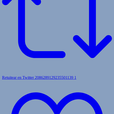
Retuitear en Twitter 2086289129235501139
1