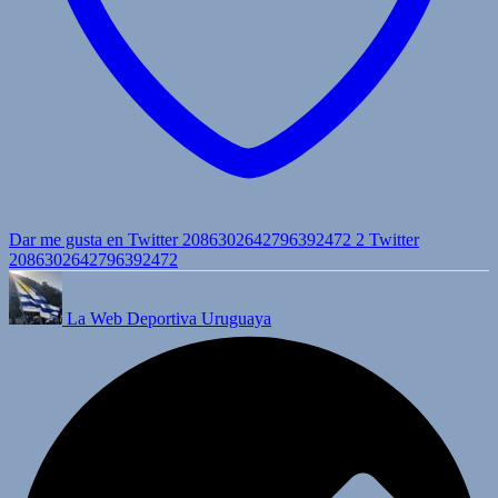
Dar me gusta en Twitter 2086302642796392472
2
Twitter
2086302642796392472
La Web Deportiva Uruguaya