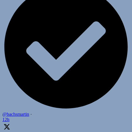
@bachsmartin
·
12h