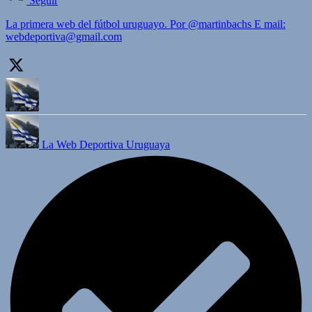
Seguir
La primera web del fútbol uruguayo. Por @martinbachs E mail:
webdeportiva@gmail.com
La Web Deportiva Uruguaya