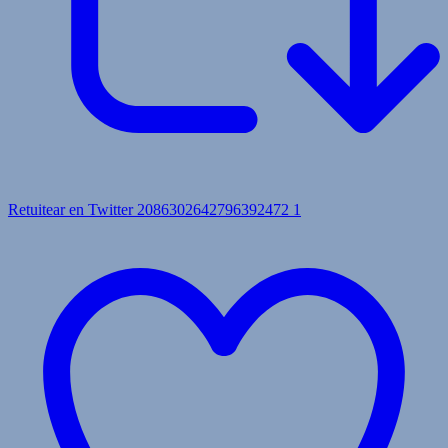
Retuitear en Twitter 2086302642796392472
1