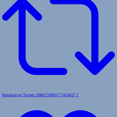
Retuitear en Twitter 2086270960177418437
1