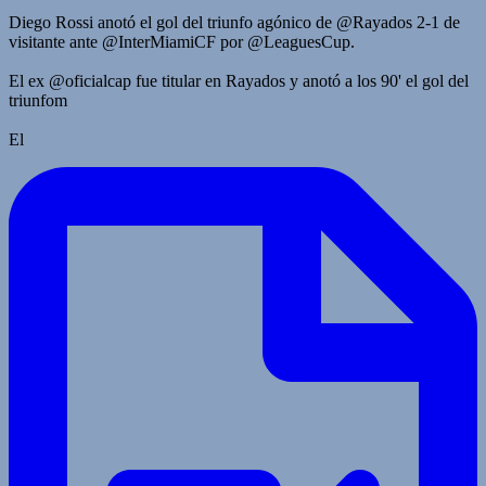
Diego Rossi anotó el gol del triunfo agónico de @Rayados 2-1 de
visitante ante @InterMiamiCF por @LeaguesCup.
El ex @oficialcap fue titular en Rayados y anotó a los 90' el gol del
triunfom
El