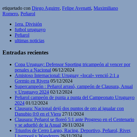
etiquetado con
Diego Aguirre
,
Felipe Avenatti
,
Maximiliano
Romero
,
Peñarol
1era. División
futbol uruguayo
Peñarol
ultimas noticias
Entradas recientes
Copa Uruguay: Defensor Sporting tricampeón al vencer por
penales a Nacional
06/12/2024
Amistoso Internacional: Uruguay «local» venció 2:1 a
Gremio en Rivera
05/12/2024
Supercampeón : Peñarol arrasó, campeón de Clausura, Anual
y Uruguayo 2024
02/12/2024
Peñarol campeón de punta a punta del Campeonato Uruguayo
2024
01/12/2024
Clausura: Nacional dejó dos puntos de oro al igualar con
Danubio 0:0 en el Viera
27/11/2024
Clausura: Peñarol se floreó 5:1 ante Progreso en el Centenario
y se adueñó de la Anual
26/11/2024
Triunfos de Cerro Largo, Racing, Deportivo, Peñarol, River,
Liverpool y Wanderers
26/11/2024