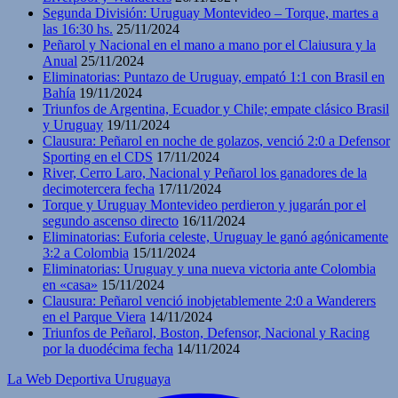
Segunda División: Uruguay Montevideo – Torque, martes a
las 16:30 hs.
25/11/2024
Peñarol y Nacional en el mano a mano por el Claiusura y la
Anual
25/11/2024
Eliminatorias: Puntazo de Uruguay, empató 1:1 con Brasil en
Bahía
19/11/2024
Triunfos de Argentina, Ecuador y Chile; empate clásico Brasil
y Uruguay
19/11/2024
Clausura: Peñarol en noche de golazos, venció 2:0 a Defensor
Sporting en el CDS
17/11/2024
River, Cerro Laro, Nacional y Peñarol los ganadores de la
decimotercera fecha
17/11/2024
Torque y Uruguay Montevideo perdieron y jugarán por el
segundo ascenso directo
16/11/2024
Eliminatorias: Euforia celeste, Uruguay le ganó agónicamente
3:2 a Colombia
15/11/2024
Eliminatorias: Uruguay y una nueva victoria ante Colombia
en «casa»
15/11/2024
Clausura: Peñarol venció inobjetablemente 2:0 a Wanderers
en el Parque Viera
14/11/2024
Triunfos de Peñarol, Boston, Defensor, Nacional y Racing
por la duodécima fecha
14/11/2024
La Web Deportiva Uruguaya