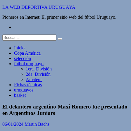
Saltar
LA WEB DEPORTIVA URUGUAYA
al
Pioneros en Internet: El primer sitio web del fútbol Uruguayo.
contenido
twitter
Buscar:
Inicio
Copa América
selección
futbol uruguayo
1era. División
2da. División
Amateur
Fichas técnicas
uruguayos
basket
El delantero argentino Maxi Romero fue presentado
en Argentinos Juniors
06/01/2024
Martin Bachs