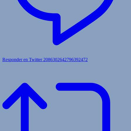
Responder en Twitter 2086302642796392472