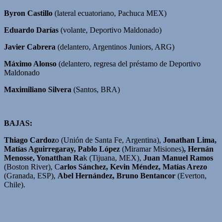
Byron Castillo
(lateral ecuatoriano, Pachuca MEX)
Eduardo Darías
(volante, Deportivo Maldonado)
Javier Cabrera
(delantero, Argentinos Juniors, ARG)
Máximo Alonso
(delantero, regresa del préstamo de Deportivo
Maldonado
Maximiliano Silvera
(Santos, BRA)
BAJAS:
Thiago Cardoz
o (Unión de Santa Fe, Argentina),
Jonathan Lima,
Matías Aguirregaray, Pablo López
(Miramar Misiones)
, Hernán
Menosse, Yonatthan Ra
k (Tijuana, MEX),
Juan Manuel Ramos
(Boston River), C
arlos Sánchez, Kevin Méndez, Matías Arezo
(Granada, ESP),
Abel Hernández, Bruno Bentancor
(Everton,
Chile).