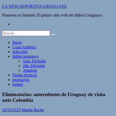
Saltar
LA WEB DEPORTIVA URUGUAYA
al
Pioneros en Internet: El primer sitio web del fútbol Uruguayo.
contenido
twitter
Buscar:
Inicio
Copa América
selección
futbol uruguayo
1era. División
2da. División
Amateur
Fichas técnicas
uruguayos
basket
Eliminatorias: antecedentes de Uruguay de visita
ante Colombia
10/10/2023
Martin Bachs