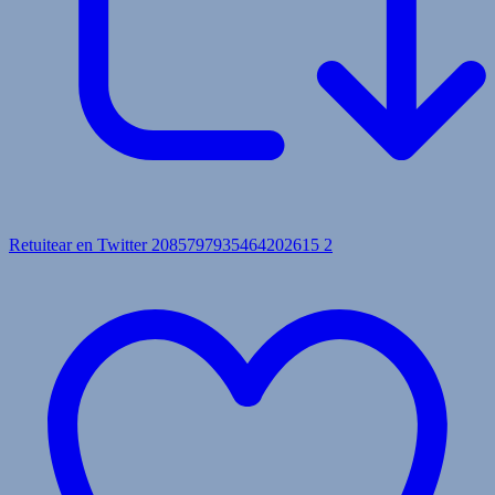
Retuitear en Twitter 2085797935464202615
2