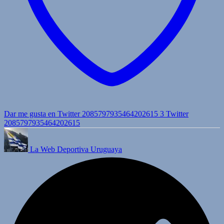
Dar me gusta en Twitter 2085797935464202615
3
Twitter
2085797935464202615
La Web Deportiva Uruguaya