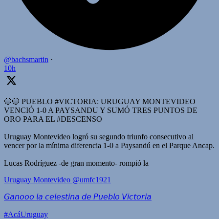
@bachsmartin
·
10h
🔵🔵 PUEBLO #VICTORIA: URUGUAY MONTEVIDEO
VENCIÓ 1-0 A PAYSANDU Y SUMÓ TRES PUNTOS DE
ORO PARA EL #DESCENSO
Uruguay Montevideo logró su segundo triunfo consecutivo al
vencer por la mínima diferencia 1-0 a Paysandú en el Parque Ancap.
Lucas Rodríguez -de gran momento- rompió la
Uruguay Montevideo
@umfc1921
𝘎𝘢𝘯𝘰𝘰𝘰 𝘭𝘢 𝘤𝘦𝘭𝘦𝘴𝘵𝘪𝘯𝘢 𝘥𝘦 𝘗𝘶𝘦𝘣𝘭𝘰 𝘝𝘪𝘤𝘵𝘰𝘳𝘪𝘢
#AcáUruguay