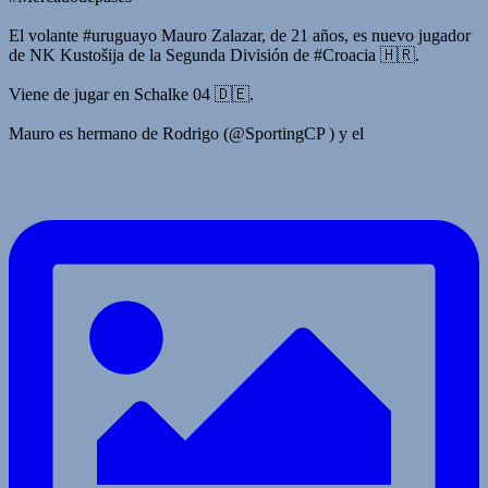
El volante #uruguayo Mauro Zalazar, de 21 años, es nuevo jugador
de NK Kustošija de la Segunda División de #Croacia 🇭🇷.
Viene de jugar en Schalke 04 🇩🇪.
Mauro es hermano de Rodrigo (@SportingCP ) y el