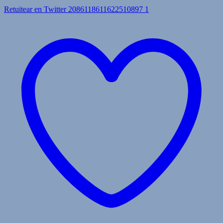
Retuitear en Twitter 2086118611622510897
1