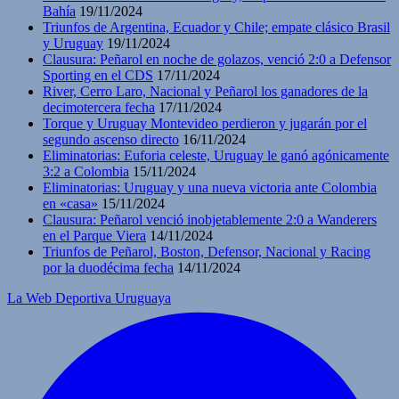
Bahía
19/11/2024
Triunfos de Argentina, Ecuador y Chile; empate clásico Brasil
y Uruguay
19/11/2024
Clausura: Peñarol en noche de golazos, venció 2:0 a Defensor
Sporting en el CDS
17/11/2024
River, Cerro Laro, Nacional y Peñarol los ganadores de la
decimotercera fecha
17/11/2024
Torque y Uruguay Montevideo perdieron y jugarán por el
segundo ascenso directo
16/11/2024
Eliminatorias: Euforia celeste, Uruguay le ganó agónicamente
3:2 a Colombia
15/11/2024
Eliminatorias: Uruguay y una nueva victoria ante Colombia
en «casa»
15/11/2024
Clausura: Peñarol venció inobjetablemente 2:0 a Wanderers
en el Parque Viera
14/11/2024
Triunfos de Peñarol, Boston, Defensor, Nacional y Racing
por la duodécima fecha
14/11/2024
La Web Deportiva Uruguaya