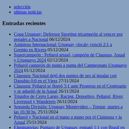
selección
ultimas noticias
Entradas recientes
Copa Uruguay: Defensor Sporting tricampeón al vencer por
penales a Nacional
06/12/2024
Amistoso Internacional: Uruguay «local» venció 2:1 a
Gremio en Rivera
05/12/2024
Supercampeón : Peñarol arrasó, campeón de Clausura, Anual
y Uruguayo 2024
02/12/2024
Peñarol campeón de punta a punta del Campeonato Uruguayo
2024
01/12/2024
Clausura: Nacional dejó dos puntos de oro al igualar con
Danubio 0:0 en el Viera
27/11/2024
Clausura: Peñarol se floreó 5:1 ante Progreso en el Centenario
y se adueñó de la Anual
26/11/2024
Triunfos de Cerro Largo, Racing, Deportivo, Peñarol, River,
Liverpool y Wanderers
26/11/2024
Segunda División: Uruguay Montevideo – Torque, martes a
las 16:30 hs.
25/11/2024
Peñarol y Nacional en el mano a mano por el Claiusura y la
Anual
25/11/2024
Eliminatorias: Puntazo de Uruguay, empató 1:1 con Brasil en