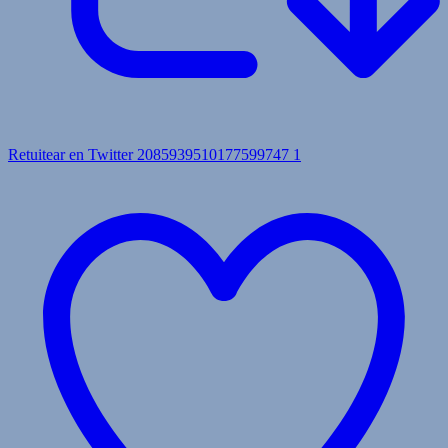
Retuitear en Twitter 2085939510177599747
1