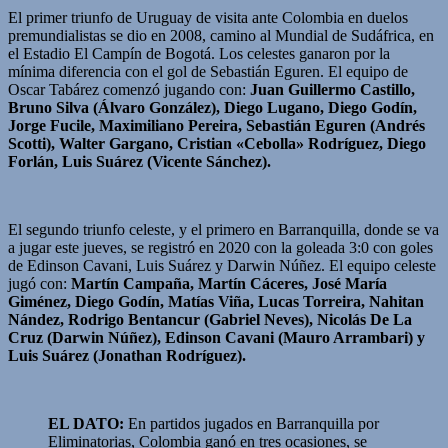
El primer triunfo de Uruguay de visita ante Colombia en duelos
premundialistas se dio en 2008, camino al Mundial de Sudáfrica, en
el Estadio El Campín de Bogotá. Los celestes ganaron por la
mínima diferencia con el gol de Sebastián Eguren. El equipo de
Oscar Tabárez comenzó jugando con:
Juan Guillermo Castillo,
Bruno Silva (Álvaro González), Diego Lugano, Diego Godín,
Jorge Fucile, Maximiliano Pereira, Sebastián Eguren (Andrés
Scotti), Walter Gargano, Cristian «Cebolla» Rodríguez, Diego
Forlán, Luis Suárez (Vicente Sánchez).
El segundo triunfo celeste, y el primero en Barranquilla, donde se va
a jugar este jueves, se registró en 2020 con la goleada 3:0 con goles
de Edinson Cavani, Luis Suárez y Darwin Núñez. El equipo celeste
jugó con:
Martín Campaña, Martín Cáceres, José María
Giménez, Diego Godín, Matías Viña, Lucas Torreira, Nahitan
Nández, Rodrigo Bentancur (Gabriel Neves), Nicolás De La
Cruz (Darwin Núñez), Edinson Cavani (Mauro Arrambari) y
Luis Suárez (Jonathan Rodríguez).
EL DATO:
En partidos jugados en Barranquilla por
Eliminatorias, Colombia ganó en tres ocasiones, se