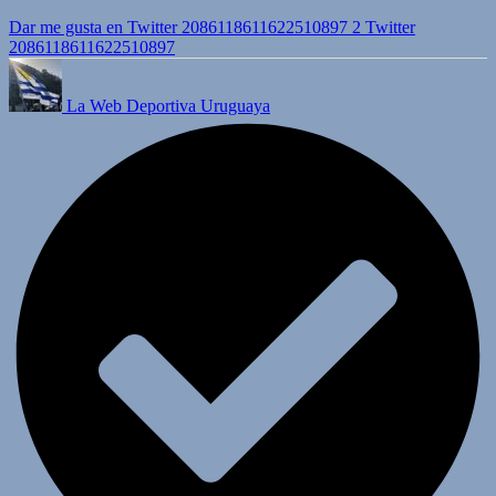
Dar me gusta en Twitter 2086118611622510897
2
Twitter
2086118611622510897
La Web Deportiva Uruguaya