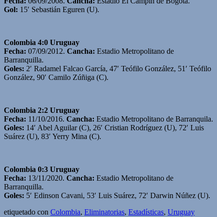
Fecha:
06/09/2008.
Cancha:
Estadio El Campín de Bogotá.
Gol:
15′ Sebastián Eguren (U).
Colombia 4:0 Uruguay
Fecha:
07/09/2012.
Cancha:
Estadio Metropolitano de
Barranquilla.
Goles:
2′ Radamel Falcao García, 47′ Teófilo González, 51′ Teófilo
González, 90′ Camilo Zúñiga (C).
Colombia 2:2 Uruguay
Fecha:
11/10/2016.
Cancha:
Estadio Metropolitano de Barranquila.
Goles:
14′ Abel Aguilar (C), 26′ Cristian Rodríguez (U), 72′ Luis
Suárez (U), 83′ Yerry Mina (C).
Colombia 0:3 Uruguay
Fecha:
13/11/2020.
Cancha:
Estadio Metropolitano de
Barranquilla.
Goles:
5′ Edinson Cavani, 53′ Luis Suárez, 72′ Darwin Núñez (U).
etiquetado con
Colombia
,
Eliminatorias
,
Estadísticas
,
Uruguay