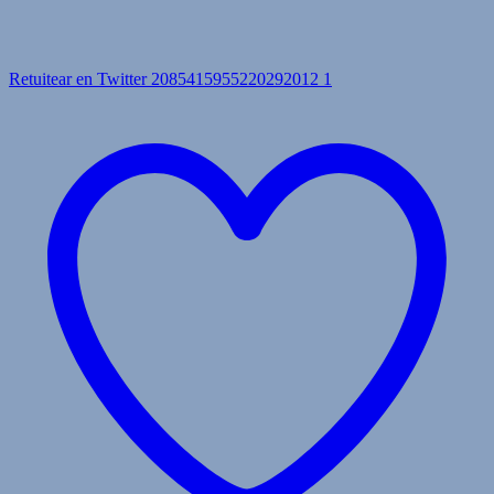
Retuitear en Twitter 2085415955220292012
1