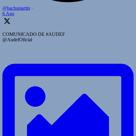
@bachsmartin
·
6 Ago
COMUNICADO DE #AUDEF
@AudefOficial