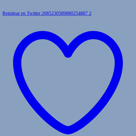
Retuitear en Twitter 2085230589880254887
2