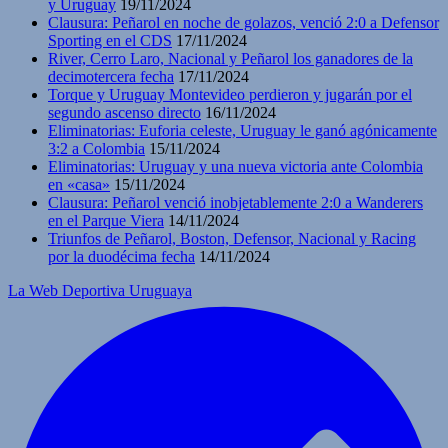
y Uruguay
19/11/2024
Clausura: Peñarol en noche de golazos, venció 2:0 a Defensor
Sporting en el CDS
17/11/2024
River, Cerro Laro, Nacional y Peñarol los ganadores de la
decimotercera fecha
17/11/2024
Torque y Uruguay Montevideo perdieron y jugarán por el
segundo ascenso directo
16/11/2024
Eliminatorias: Euforia celeste, Uruguay le ganó agónicamente
3:2 a Colombia
15/11/2024
Eliminatorias: Uruguay y una nueva victoria ante Colombia
en «casa»
15/11/2024
Clausura: Peñarol venció inobjetablemente 2:0 a Wanderers
en el Parque Viera
14/11/2024
Triunfos de Peñarol, Boston, Defensor, Nacional y Racing
por la duodécima fecha
14/11/2024
La Web Deportiva Uruguaya