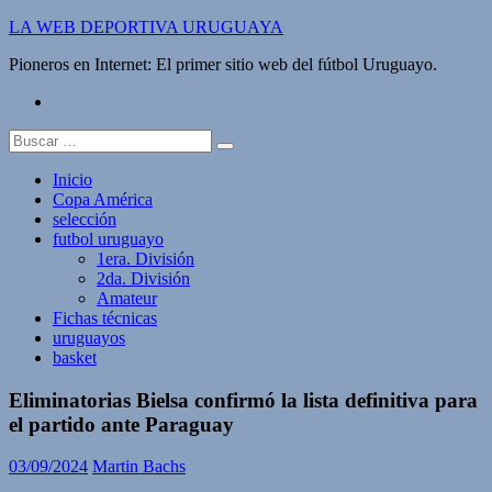
Saltar
LA WEB DEPORTIVA URUGUAYA
al
Pioneros en Internet: El primer sitio web del fútbol Uruguayo.
contenido
twitter
Buscar:
Inicio
Copa América
selección
futbol uruguayo
1era. División
2da. División
Amateur
Fichas técnicas
uruguayos
basket
Eliminatorias Bielsa confirmó la lista definitiva para
el partido ante Paraguay
03/09/2024
Martin Bachs