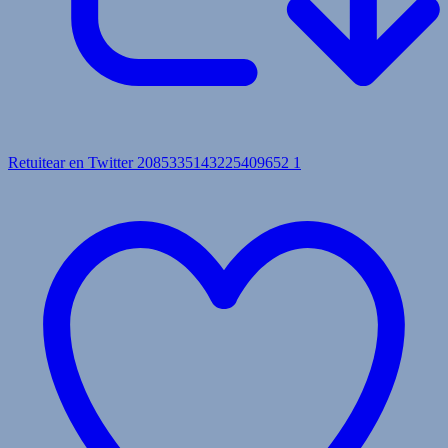
Retuitear en Twitter 2085335143225409652
1