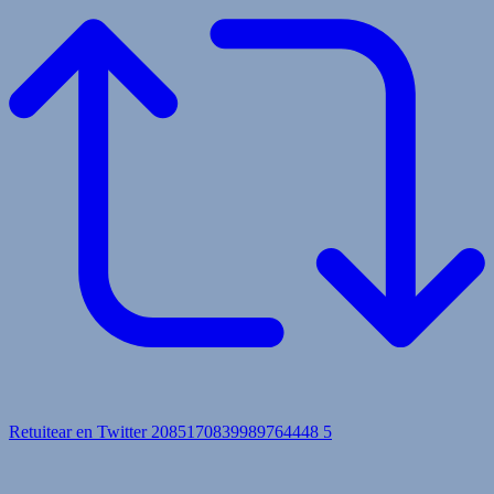
Retuitear en Twitter 2085170839989764448
5