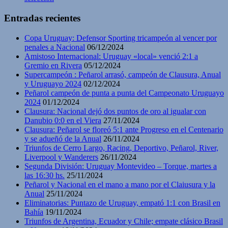
Entradas recientes
Copa Uruguay: Defensor Sporting tricampeón al vencer por
penales a Nacional
06/12/2024
Amistoso Internacional: Uruguay «local» venció 2:1 a
Gremio en Rivera
05/12/2024
Supercampeón : Peñarol arrasó, campeón de Clausura, Anual
y Uruguayo 2024
02/12/2024
Peñarol campeón de punta a punta del Campeonato Uruguayo
2024
01/12/2024
Clausura: Nacional dejó dos puntos de oro al igualar con
Danubio 0:0 en el Viera
27/11/2024
Clausura: Peñarol se floreó 5:1 ante Progreso en el Centenario
y se adueñó de la Anual
26/11/2024
Triunfos de Cerro Largo, Racing, Deportivo, Peñarol, River,
Liverpool y Wanderers
26/11/2024
Segunda División: Uruguay Montevideo – Torque, martes a
las 16:30 hs.
25/11/2024
Peñarol y Nacional en el mano a mano por el Claiusura y la
Anual
25/11/2024
Eliminatorias: Puntazo de Uruguay, empató 1:1 con Brasil en
Bahía
19/11/2024
Triunfos de Argentina, Ecuador y Chile; empate clásico Brasil