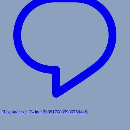
Responder en Twitter 2085170839989764448