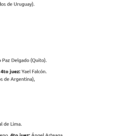
dos de Uruguay).
 Paz Delgado (Quito).
.
4to juez:
Yael Falcón.
os de Argentina),
l de Lima.
reno.
4to juez:
Ángel Arteaga.