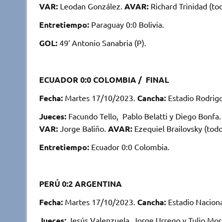
VAR:
Leodan González.
AVAR:
Richard Trinidad (to
Entretiempo:
Paraguay 0:0 Bolivia.
GOL:
49′ Antonio Sanabria (P).
ECUADOR 0:0 COLOMBIA / FINAL
Fecha:
Martes 17/10/2023.
Cancha:
Estadio Rodrigo
Jueces:
Facundo Tello, Pablo Belatti y Diego Bonfa
VAR:
Jorge Baliño.
AVAR:
Ezequiel Brailovsky (tod
Entretiempo:
Ecuador 0:0 Colombia.
PERÚ 0:2 ARGENTINA
Fecha:
Martes 17/10/2023.
Cancha:
Estadio Naciona
Jueces:
Jesús Valenzuela, Jorge Urrego y Tulio Mo