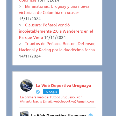
Eliminatorias: Uruguay y una nueva
victoria ante Colombia en «casa»
15/11/2024
Clausura: Peñarol venció
inobjetablemente 2:0 a Wanderers en el
Parque Viera
14/11/2024
Triunfos de Peñarol, Boston, Defensor,
Nacional y Racing por la duodécima fecha
14/11/2024
La Web Deportiva Uruguaya
Seguir
La primera web del fútbol uruguayo. Por
@martinbachs E mail: webdeportiva@gmail.com
La Web Deportiva Uruguaya