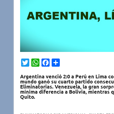
T
W
Fa
C
w
h
c
o
Argentina venció 2:0 a Perú en Lima c
it
at
e
m
mundo ganó su cuarto partido consecuti
te
s
b
p
Eliminatorias. Venezuela, la gran sorpr
mínima diferencia a Bolivia, mientras 
r
A
o
ar
Quito.
p
o
ti
p
k
r