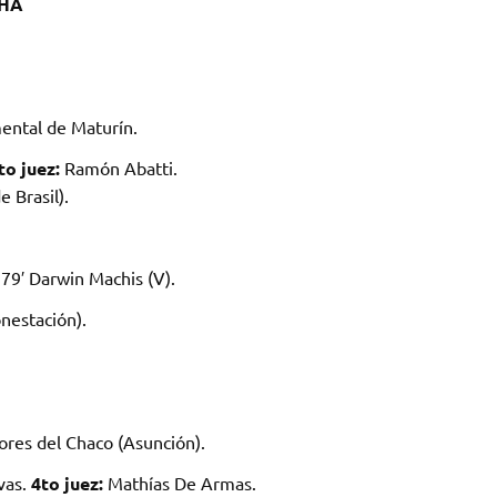
CHA
ntal de Maturín.
to juez:
Ramón Abatti.
 Brasil).
79′ Darwin Machis (V).
nestación).
res del Chaco (Asunción).
vas.
4to juez:
Mathías De Armas.