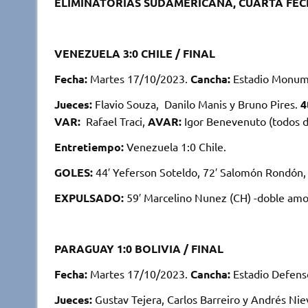
ELIMINATORIAS SUDAMERICANA, CUARTA FE
VENEZUELA 3:0 CHILE / FINAL
Fecha:
Martes 17/10/2023.
Cancha:
Estadio Monume
Jueces:
Flavio Souza, Danilo Manis y Bruno Pires.
4
VAR:
Rafael Traci,
AVAR:
Igor Benevenuto (todos de
Entretiempo:
Venezuela 1:0 Chile.
GOLES:
44′ Yeferson Soteldo, 72′ Salomón Rondón, 
EXPULSADO:
59′ Marcelino Nunez (CH) -doble amo
PARAGUAY 1:0 BOLIVIA / FINAL
Fecha:
Martes 17/10/2023.
Cancha:
Estadio Defenso
Jueces:
Gustav Tejera, Carlos Barreiro y Andrés Nie