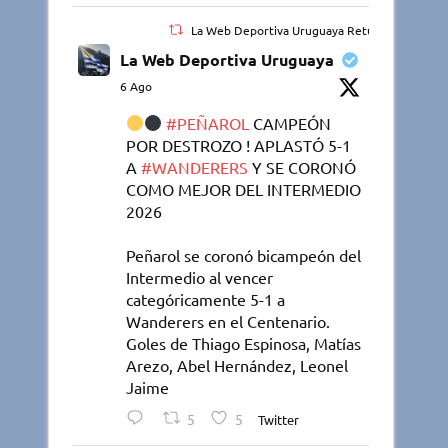
La Web Deportiva Uruguaya Retuiteado
La Web Deportiva Uruguaya
6 Ago
#PEÑAROL
CAMPEÓN
POR DESTROZO ! APLASTÓ 5-1
A
#WANDERERS
Y SE CORONÓ
COMO MEJOR DEL INTERMEDIO
2026
Peñarol se coronó bicampeón del
Intermedio al vencer
categóricamente 5-1 a
Wanderers en el Centenario.
Goles de Thiago Espinosa, Matías
Arezo, Abel Hernández, Leonel
Jaime
5
5
Twitter