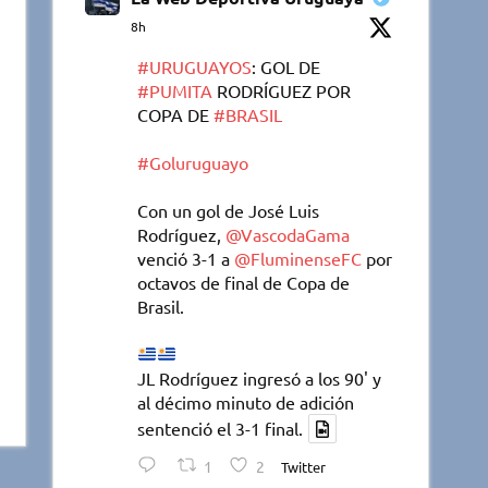
8h
#URUGUAYOS
: GOL DE
#PUMITA
RODRÍGUEZ POR
COPA DE
#BRASIL
#Goluruguayo
Con un gol de José Luis
Rodríguez,
@VascodaGama
venció 3-1 a
@FluminenseFC
por
octavos de final de Copa de
Brasil.
JL Rodríguez ingresó a los 90' y
al décimo minuto de adición
sentenció el 3-1 final.
1
2
Twitter