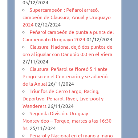
05/12/2024
Supercampeón : Peñarol arrasó,
campeón de Clausura, Anual y Uruguayo
2024
02/12/2024
Peñarol campeón de punta a punta del
Campeonato Uruguayo 2024
01/12/2024
Clausura: Nacional dejó dos puntos de
oro al igualar con Danubio 0:0 en el Viera
27/11/2024
Clausura: Peñarol se floreó 5:1 ante
Progreso en el Centenario y se adueñó
de la Anual
26/11/2024
Triunfos de Cerro Largo, Racing,
Deportivo, Peñarol, River, Liverpool y
Wanderers
26/11/2024
Segunda División: Uruguay
Montevideo – Torque, martes a las 16:30
hs.
25/11/2024
Peñarol y Nacional en el mano a mano