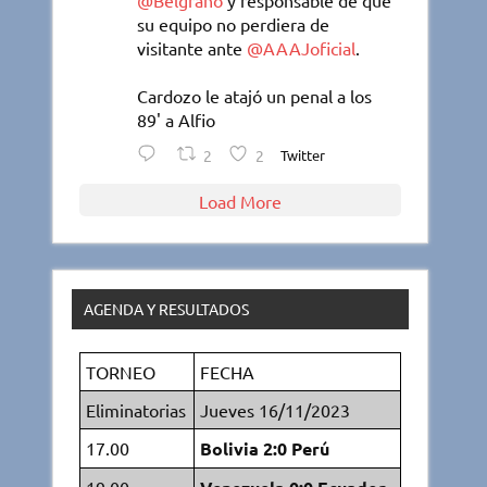
@Belgrano
y responsable de que
su equipo no perdiera de
visitante ante
@AAAJoficial
.
Cardozo le atajó un penal a los
89' a Alfio
2
2
Twitter
Load More
AGENDA Y RESULTADOS
TORNEO
FECHA
Eliminatorias
Jueves 16/11/2023
17.00
Bolivia 2:0 Perú