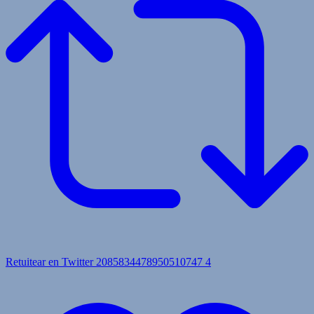
Retuitear en Twitter 2085834478950510747
4