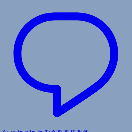
Responder en Twitter 2085878748503506960