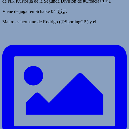
de NK Kustošija de la Segunda División de #Croacia 🇭🇷.
Viene de jugar en Schalke 04 🇩🇪.
Mauro es hermano de Rodrigo (@SportingCP ) y el