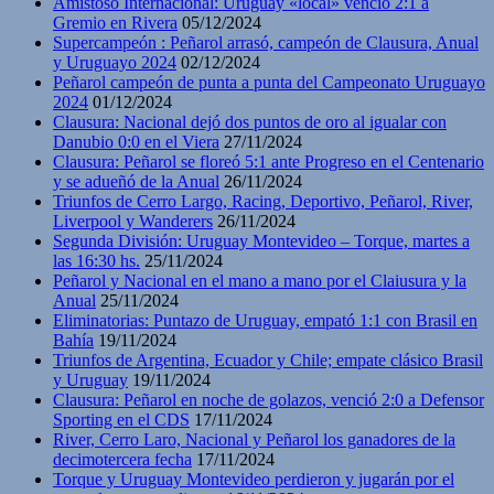
Amistoso Internacional: Uruguay «local» venció 2:1 a
Gremio en Rivera
05/12/2024
Supercampeón : Peñarol arrasó, campeón de Clausura, Anual
y Uruguayo 2024
02/12/2024
Peñarol campeón de punta a punta del Campeonato Uruguayo
2024
01/12/2024
Clausura: Nacional dejó dos puntos de oro al igualar con
Danubio 0:0 en el Viera
27/11/2024
Clausura: Peñarol se floreó 5:1 ante Progreso en el Centenario
y se adueñó de la Anual
26/11/2024
Triunfos de Cerro Largo, Racing, Deportivo, Peñarol, River,
Liverpool y Wanderers
26/11/2024
Segunda División: Uruguay Montevideo – Torque, martes a
las 16:30 hs.
25/11/2024
Peñarol y Nacional en el mano a mano por el Claiusura y la
Anual
25/11/2024
Eliminatorias: Puntazo de Uruguay, empató 1:1 con Brasil en
Bahía
19/11/2024
Triunfos de Argentina, Ecuador y Chile; empate clásico Brasil
y Uruguay
19/11/2024
Clausura: Peñarol en noche de golazos, venció 2:0 a Defensor
Sporting en el CDS
17/11/2024
River, Cerro Laro, Nacional y Peñarol los ganadores de la
decimotercera fecha
17/11/2024
Torque y Uruguay Montevideo perdieron y jugarán por el