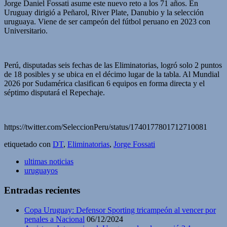
Jorge Daniel Fossati asume este nuevo reto a los 71 años. En
Uruguay dirigió a Peñarol, River Plate, Danubio y la selección
uruguaya. Viene de ser campeón del fútbol peruano en 2023 con
Universitario.
Perú, disputadas seis fechas de las Eliminatorias, logró solo 2 puntos
de 18 posibles y se ubica en el décimo lugar de la tabla. Al Mundial
2026 por Sudamérica clasifican 6 equipos en forma directa y el
séptimo disputará el Repechaje.
https://twitter.com/SeleccionPeru/status/1740177801712710081
etiquetado con
DT
,
Eliminatorias
,
Jorge Fossati
ultimas noticias
uruguayos
Entradas recientes
Copa Uruguay: Defensor Sporting tricampeón al vencer por
penales a Nacional
06/12/2024