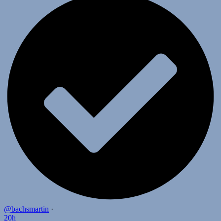
@bachsmartin
·
20h