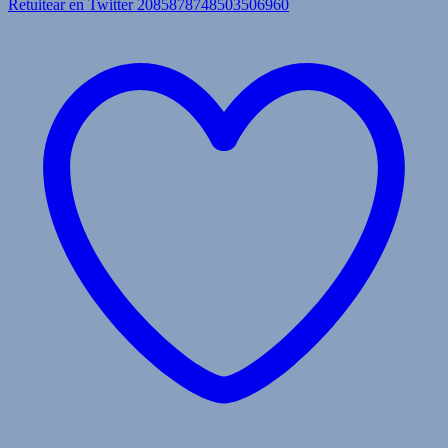
Retuitear en Twitter 2085878748503506960