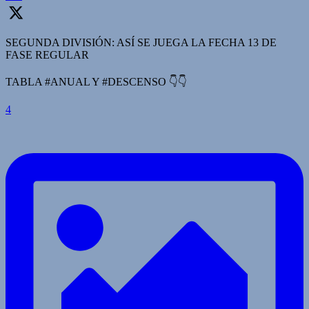
SEGUNDA DIVISIÓN: ASÍ SE JUEGA LA FECHA 13 DE
FASE REGULAR
TABLA #ANUAL Y #DESCENSO 👇👇
4