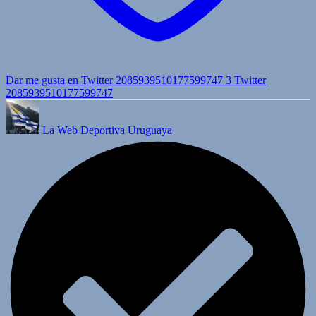
Dar me gusta en Twitter 2085939510177599747
3
Twitter
2085939510177599747
La Web Deportiva Uruguaya