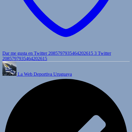
Dar me gusta en Twitter 2085797935464202615
3
Twitter
2085797935464202615
La Web Deportiva Uruguaya