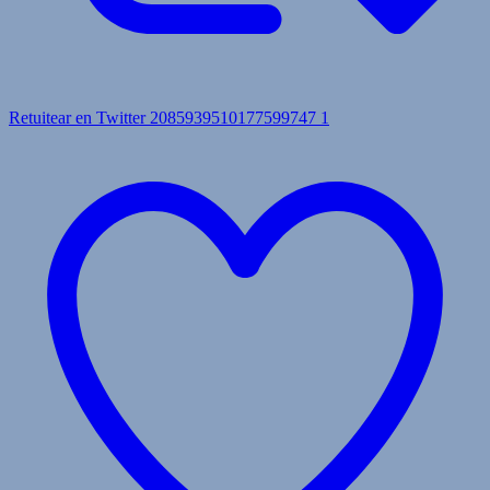
Retuitear en Twitter 2085939510177599747
1