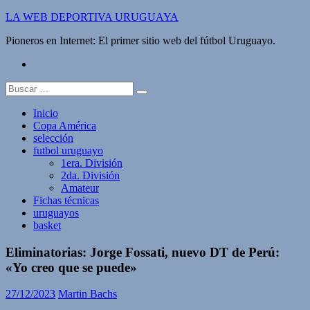
Saltar
LA WEB DEPORTIVA URUGUAYA
al
Pioneros en Internet: El primer sitio web del fútbol Uruguayo.
contenido
twitter
Buscar:
Inicio
Copa América
selección
futbol uruguayo
1era. División
2da. División
Amateur
Fichas técnicas
uruguayos
basket
Eliminatorias: Jorge Fossati, nuevo DT de Perú:
«Yo creo que se puede»
27/12/2023
Martin Bachs