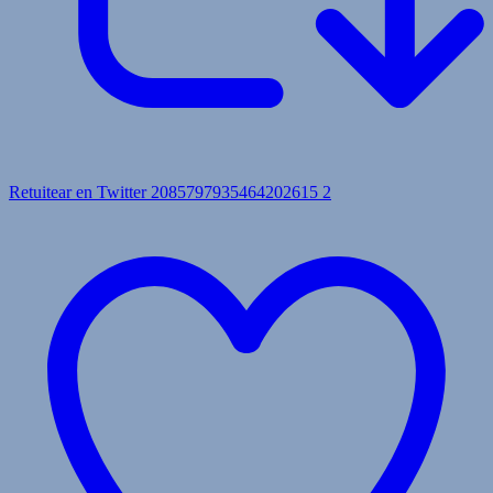
Retuitear en Twitter 2085797935464202615
2