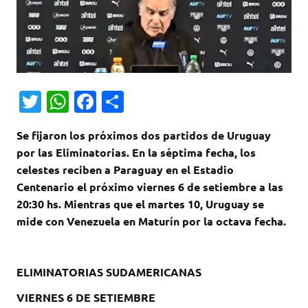
T
W
Fa
C
w
h
c
o
Se fijaron los próximos dos partidos de Uruguay
it
at
e
m
por las Eliminatorias. En la séptima fecha, los
te
s
b
p
celestes reciben a Paraguay en el Estadio
r
A
o
ar
Centenario el próximo viernes 6 de setiembre a las
20:30 hs. Mientras que el martes 10, Uruguay se
p
o
ti
mide con Venezuela en Maturín por la octava fecha.
p
k
r
ELIMINATORIAS SUDAMERICANAS
VIERNES 6 DE SETIEMBRE