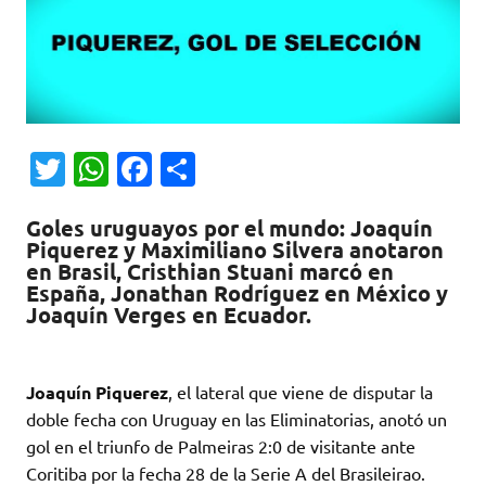
T
W
Fa
C
w
h
c
o
Goles uruguayos por el mundo: Joaquín
it
at
e
m
Piquerez y Maximiliano Silvera anotaron
te
s
b
p
en Brasil, Cristhian Stuani marcó en
España, Jonathan Rodríguez en México y
r
A
o
ar
Joaquín Verges en Ecuador.
p
o
ti
p
k
r
Joaquín Piquerez
, el lateral que viene de disputar la
doble fecha con Uruguay en las Eliminatorias, anotó un
gol en el triunfo de Palmeiras 2:0 de visitante ante
Coritiba por la fecha 28 de la Serie A del Brasileirao.