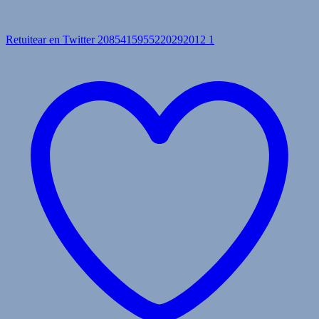
Retuitear en Twitter 2085415955220292012
1