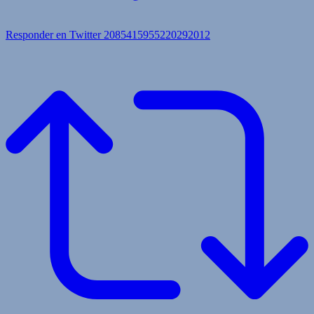
Responder en Twitter 2085415955220292012