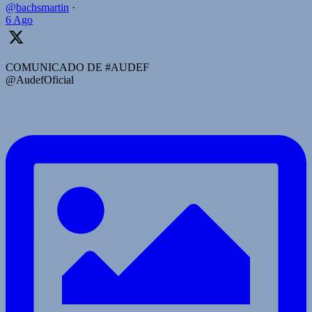
@bachsmartin
·
6 Ago
COMUNICADO DE #AUDEF
@AudefOficial