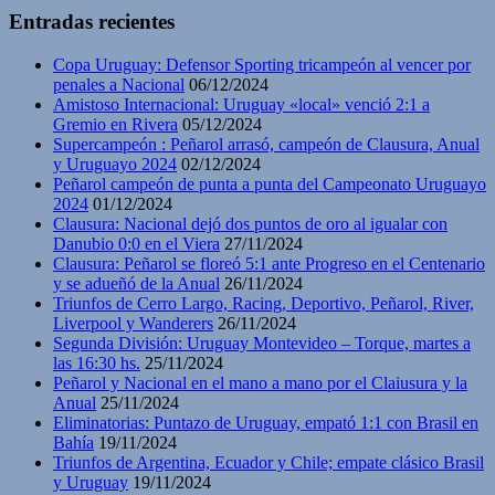
Entradas recientes
Copa Uruguay: Defensor Sporting tricampeón al vencer por
penales a Nacional
06/12/2024
Amistoso Internacional: Uruguay «local» venció 2:1 a
Gremio en Rivera
05/12/2024
Supercampeón : Peñarol arrasó, campeón de Clausura, Anual
y Uruguayo 2024
02/12/2024
Peñarol campeón de punta a punta del Campeonato Uruguayo
2024
01/12/2024
Clausura: Nacional dejó dos puntos de oro al igualar con
Danubio 0:0 en el Viera
27/11/2024
Clausura: Peñarol se floreó 5:1 ante Progreso en el Centenario
y se adueñó de la Anual
26/11/2024
Triunfos de Cerro Largo, Racing, Deportivo, Peñarol, River,
Liverpool y Wanderers
26/11/2024
Segunda División: Uruguay Montevideo – Torque, martes a
las 16:30 hs.
25/11/2024
Peñarol y Nacional en el mano a mano por el Claiusura y la
Anual
25/11/2024
Eliminatorias: Puntazo de Uruguay, empató 1:1 con Brasil en
Bahía
19/11/2024
Triunfos de Argentina, Ecuador y Chile; empate clásico Brasil
y Uruguay
19/11/2024