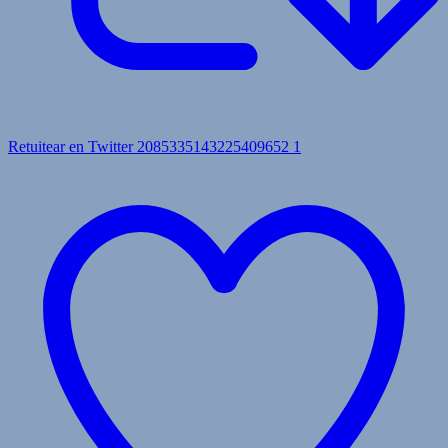
Retuitear en Twitter 2085335143225409652
1