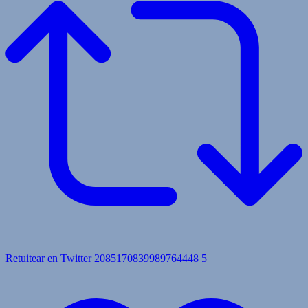
Retuitear en Twitter 2085170839989764448
5