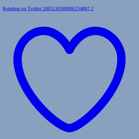
Retuitear en Twitter 2085230589880254887
2