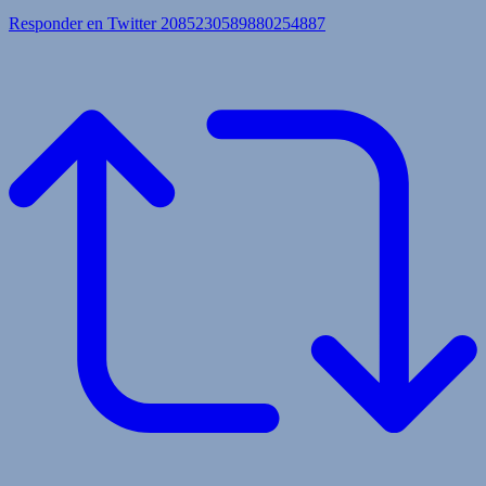
Responder en Twitter 2085230589880254887