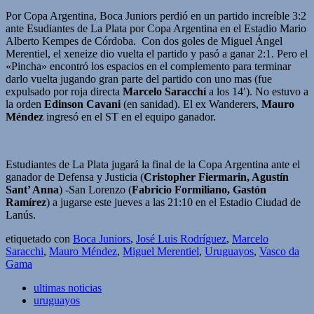
Por Copa Argentina, Boca Juniors perdió en un partido increíble 3:2
ante Esudiantes de La Plata por Copa Argentina en el Estadio Mario
Alberto Kempes de Córdoba. Con dos goles de Miguel Ángel
Merentiel, el xeneize dio vuelta el partido y pasó a ganar 2:1. Pero el
«Pincha» encontró los espacios en el complemento para terminar
darlo vuelta jugando gran parte del partido con uno mas (fue
expulsado por roja directa
Marcelo Saracchí
a los 14′). No estuvo a
la orden
Edinson Cavani
(en sanidad). El ex Wanderers,
Mauro
Méndez
ingresó en el ST en el equipo ganador.
Estudiantes de La Plata jugará la final de la Copa Argentina ante el
ganador de Defensa y Justicia (
Cristopher Fiermarin, Agustín
Sant’ Anna
) -San Lorenzo (
Fabricio Formiliano, Gastón
Ramírez
) a jugarse este jueves a las 21:10 en el Estadio Ciudad de
Lanús.
etiquetado con
Boca Juniors
,
José Luis Rodríguez
,
Marcelo
Saracchi
,
Mauro Méndez
,
Miguel Merentiel
,
Uruguayos
,
Vasco da
Gama
ultimas noticias
uruguayos