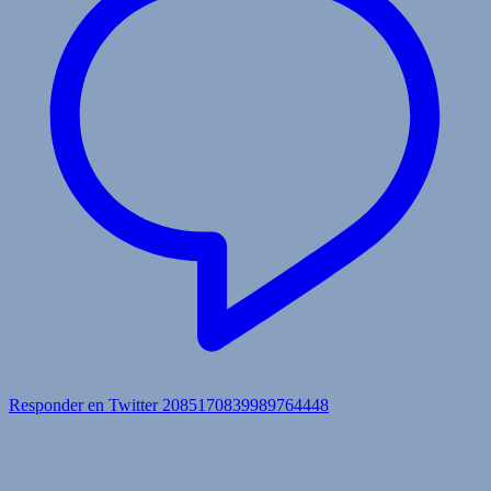
Responder en Twitter 2085170839989764448