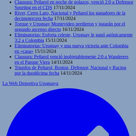
Clausura: Peñarol en noche de golazos, venció 2:0 a Defensor
Sporting en el CDS
17/11/2024
River, Cerro Laro, Nacional y Peñarol los ganadores de la
decimotercera fecha
17/11/2024
Torque y Uruguay Montevideo perdieron y jugarán por el
segundo ascenso directo
16/11/2024
Eliminatorias: Euforia celeste, Uruguay le ganó agónicamente
3:2 a Colombia
15/11/2024
Eliminatorias: Uruguay y una nueva victoria ante Colombia
en «casa»
15/11/2024
Clausura: Peñarol venció inobjetablemente 2:0 a Wanderers
en el Parque Viera
14/11/2024
Triunfos de Peñarol, Boston, Defensor, Nacional y Racing
por la duodécima fecha
14/11/2024
La Web Deportiva Uruguaya