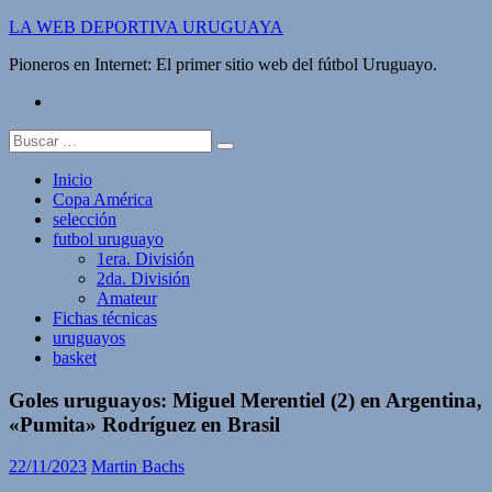
Saltar
LA WEB DEPORTIVA URUGUAYA
al
Pioneros en Internet: El primer sitio web del fútbol Uruguayo.
contenido
twitter
Buscar:
Inicio
Copa América
selección
futbol uruguayo
1era. División
2da. División
Amateur
Fichas técnicas
uruguayos
basket
Goles uruguayos: Miguel Merentiel (2) en Argentina,
«Pumita» Rodríguez en Brasil
22/11/2023
Martin Bachs