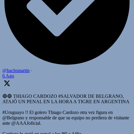
@bachsmartin
·
6 Ago
🔵🔵 THIAGO CARDOZO #SALVADOR DE BELGRANO,
ATAJÓ UN PENAL EN LA HORA A TIGRE EN ARGENTINA
#Uruguayo !! El golero Thiago Cardozo otra vez figura en
@Belgrano y responsable de que su equipo no perdiera de visitante
ante @AAAJoficial.
Cardozo le atajó un penal a los 89' a Alfio