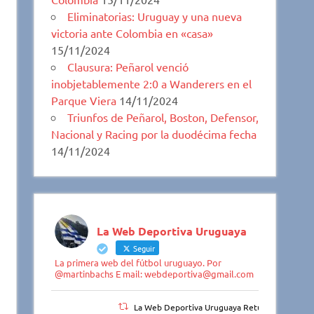
Eliminatorias: Uruguay y una nueva
victoria ante Colombia en «casa»
15/11/2024
Clausura: Peñarol venció
inobjetablemente 2:0 a Wanderers en el
Parque Viera
14/11/2024
Triunfos de Peñarol, Boston, Defensor,
Nacional y Racing por la duodécima fecha
14/11/2024
La Web Deportiva Uruguaya
Seguir
La primera web del fútbol uruguayo. Por
@martinbachs E mail: webdeportiva@gmail.com
La Web Deportiva Uruguaya Retuiteado