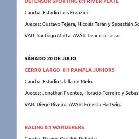
p
k
r
DEFENSOR SPORTING 0:1 RIVER PLATE
Cancha: Estadio Luis Franzini.
Jueces: Gustavo Tejera, Nicolás Tarán y Sebastián S
VAR: Santiago Motta. AVAR: Leandro Lasso.
SÁBADO 20 DE JULIO
CERRO LARGO 0:1 RAMPLA JUNIORS
Cancha: Estadio Ubilla de Melo.
Jueces: Jonathan Fuentes, Horacio Ferreiro y Sebast
VAR: Diego Riveiro. AVAR: Ernesto Hartwig.
RACING 0:1 WANDERERS
Cancha. Parque Osvaldo Roberto.