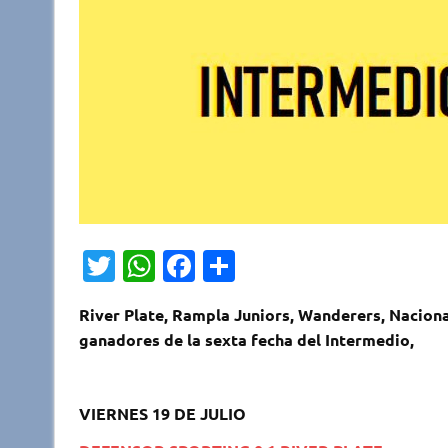
T
W
Fa
C
w
h
c
o
River Plate, Rampla Juniors, Wanderers, Nacion
it
at
e
m
ganadores de la sexta fecha del Intermedio,
te
s
b
p
r
A
o
ar
VIERNES 19 DE JULIO
p
o
ti