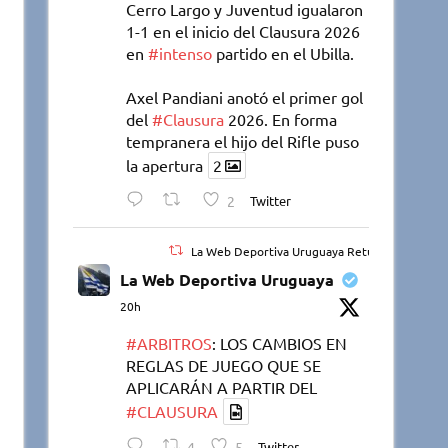
Cerro Largo y Juventud igualaron
1-1 en el inicio del Clausura 2026
en
#intenso
partido en el Ubilla.
Axel Pandiani anotó el primer gol
del
#Clausura
2026. En forma
tempranera el hijo del Rifle puso
la apertura
2
2
Twitter
La Web Deportiva Uruguaya Retuiteado
La Web Deportiva Uruguaya
20h
#ARBITROS
: LOS CAMBIOS EN
REGLAS DE JUEGO QUE SE
APLICARÁN A PARTIR DEL
#CLAUSURA
4
5
Twitter