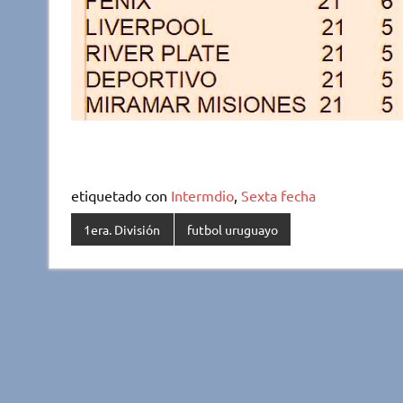
etiquetado con
Intermdio
,
Sexta fecha
1era. División
futbol uruguayo