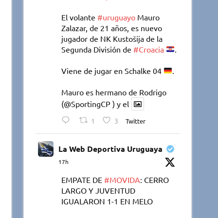
El volante
#uruguayo
Mauro
Zalazar, de 21 años, es nuevo
jugador de NK Kustošija de la
Segunda División de
#Croacia
.
Viene de jugar en Schalke 04
.
Mauro es hermano de Rodrigo
(@SportingCP ) y el
1
3
Twitter
La Web Deportiva Uruguaya
17h
EMPATE DE
#MOVIDA
: CERRO
LARGO Y JUVENTUD
IGUALARON 1-1 EN MELO