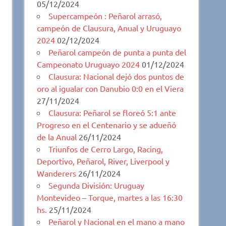
05/12/2024
Supercampeón : Peñarol arrasó,
campeón de Clausura, Anual y Uruguayo
2024
02/12/2024
Peñarol campeón de punta a punta del
Campeonato Uruguayo 2024
01/12/2024
Clausura: Nacional dejó dos puntos de
oro al igualar con Danubio 0:0 en el Viera
27/11/2024
Clausura: Peñarol se floreó 5:1 ante
Progreso en el Centenario y se adueñó
de la Anual
26/11/2024
Triunfos de Cerro Largo, Racing,
Deportivo, Peñarol, River, Liverpool y
Wanderers
26/11/2024
Segunda División: Uruguay
Montevideo – Torque, martes a las 16:30
hs.
25/11/2024
Peñarol y Nacional en el mano a mano