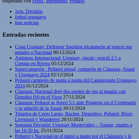
etiquetado con
Fénix
,
Intermedio
,
Peñarol
1era. División
futbol uruguayo
mas noticias
Entradas recientes
Copa Uruguay: Defensor Sporting tricampeón al vencer por
penales a Nacional
06/12/2024
Amistoso Internacional: Uruguay «local» venció 2:1 a
Gremio en Rivera
05/12/2024
Supercampeón : Peñarol arrasó, campeón de Clausura, Anual
y Uruguayo 2024
02/12/2024
Peñarol campeón de punta a punta del Campeonato Uruguayo
2024
01/12/2024
Clausura: Nacional dejó dos puntos de oro al igualar con
Danubio 0:0 en el Viera
27/11/2024
Clausura: Peñarol se floreó 5:1 ante Progreso en el Centenario
y se adueñó de la Anual
26/11/2024
Triunfos de Cerro Largo, Racing, Deportivo, Peñarol, River,
Liverpool y Wanderers
26/11/2024
Segunda División: Uruguay Montevideo – Torque, martes a
las 16:30 hs.
25/11/2024
Peñarol y Nacional en el mano a mano por el Claiusura y la