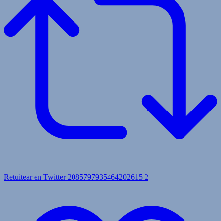
Retuitear en Twitter 2085797935464202615
2