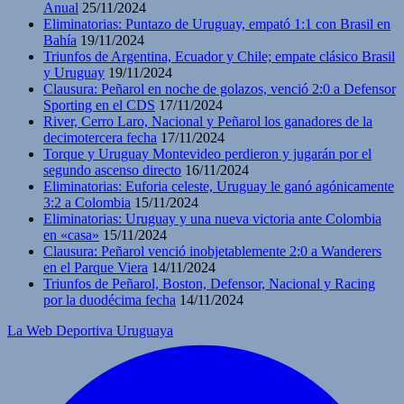
Anual
25/11/2024
Eliminatorias: Puntazo de Uruguay, empató 1:1 con Brasil en
Bahía
19/11/2024
Triunfos de Argentina, Ecuador y Chile; empate clásico Brasil
y Uruguay
19/11/2024
Clausura: Peñarol en noche de golazos, venció 2:0 a Defensor
Sporting en el CDS
17/11/2024
River, Cerro Laro, Nacional y Peñarol los ganadores de la
decimotercera fecha
17/11/2024
Torque y Uruguay Montevideo perdieron y jugarán por el
segundo ascenso directo
16/11/2024
Eliminatorias: Euforia celeste, Uruguay le ganó agónicamente
3:2 a Colombia
15/11/2024
Eliminatorias: Uruguay y una nueva victoria ante Colombia
en «casa»
15/11/2024
Clausura: Peñarol venció inobjetablemente 2:0 a Wanderers
en el Parque Viera
14/11/2024
Triunfos de Peñarol, Boston, Defensor, Nacional y Racing
por la duodécima fecha
14/11/2024
La Web Deportiva Uruguaya