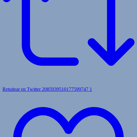
Retuitear en Twitter 2085939510177599747
1