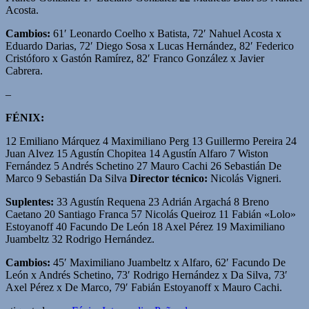
Acosta.
Cambios:
61′ Leonardo Coelho x Batista, 72′ Nahuel Acosta x
Eduardo Darias, 72′ Diego Sosa x Lucas Hernández, 82′ Federico
Cristóforo x Gastón Ramírez, 82′ Franco González x Javier
Cabrera.
–
FÉNIX:
12 Emiliano Márquez 4 Maximiliano Perg 13 Guillermo Pereira 24
Juan Alvez 15 Agustín Chopitea 14 Agustín Alfaro 7 Wiston
Fernández 5 Andrés Schetino 27 Mauro Cachi 26 Sebastián De
Marco 9 Sebastián Da Silva
Director técnico:
Nicolás Vigneri.
Suplentes:
33 Agustín Requena 23 Adrián Argachá 8 Breno
Caetano 20 Santiago Franca 57 Nicolás Queiroz 11 Fabián «Lolo»
Estoyanoff 40 Facundo De León 18 Axel Pérez 19 Maximiliano
Juambeltz 32 Rodrigo Hernández.
Cambios:
45′ Maximiliano Juambeltz x Alfaro, 62′ Facundo De
León x Andrés Schetino, 73′ Rodrigo Hernández x Da Silva, 73′
Axel Pérez x De Marco, 79′ Fabián Estoyanoff x Mauro Cachi.