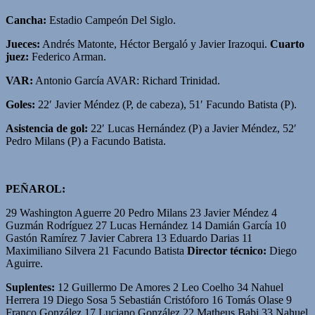
Cancha:
Estadio Campeón Del Siglo.
Jueces:
Andrés Matonte, Héctor Bergaló y Javier Irazoqui.
Cuarto
juez:
Federico Arman.
VAR:
Antonio García AVAR: Richard Trinidad.
Goles:
22′ Javier Méndez (P, de cabeza), 51′ Facundo Batista (P).
Asistencia de gol:
22′ Lucas Hernández (P) a Javier Méndez, 52′
Pedro Milans (P) a Facundo Batista.
PEÑAROL:
29 Washington Aguerre 20 Pedro Milans 23 Javier Méndez 4
Guzmán Rodríguez 27 Lucas Hernández 14 Damián García 10
Gastón Ramírez 7 Javier Cabrera 13 Eduardo Darias 11
Maximiliano Silvera 21 Facundo Batista
Director técnico
:
Diego
Aguirre.
Suplentes:
12 Guillermo De Amores 2 Leo Coelho 34 Nahuel
Herrera 19 Diego Sosa 5 Sebastián Cristóforo 16 Tomás Olase 9
Franco González 17 Luciano González 22 Matheus Babi 33 Nahuel