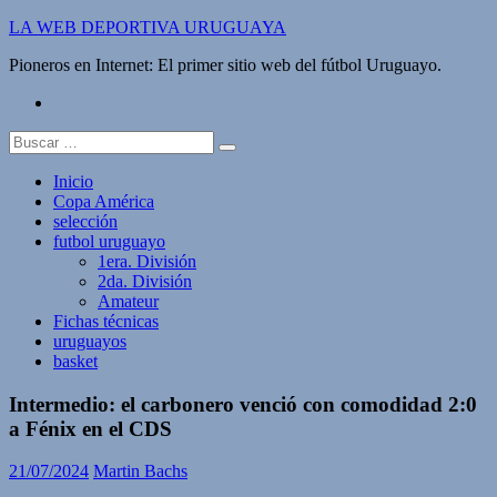
Saltar
LA WEB DEPORTIVA URUGUAYA
al
Pioneros en Internet: El primer sitio web del fútbol Uruguayo.
contenido
twitter
Buscar:
Inicio
Copa América
selección
futbol uruguayo
1era. División
2da. División
Amateur
Fichas técnicas
uruguayos
basket
Intermedio: el carbonero venció con comodidad 2:0
a Fénix en el CDS
21/07/2024
Martin Bachs