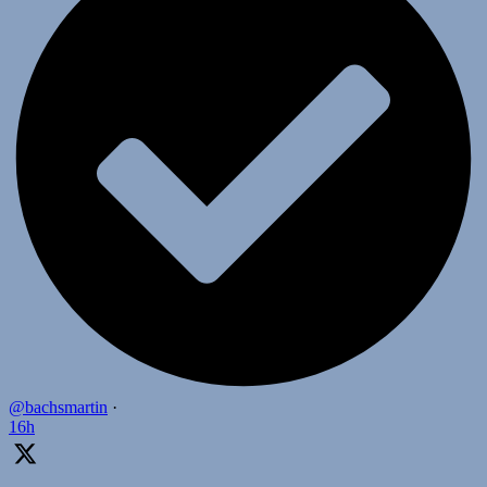
@bachsmartin
·
16h