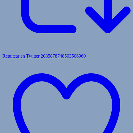
Retuitear en Twitter 2085878748503506960