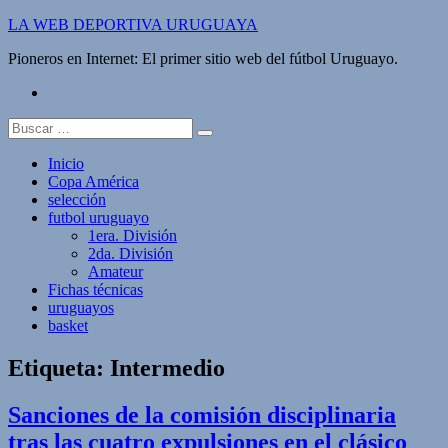
Saltar
LA WEB DEPORTIVA URUGUAYA
al
Pioneros en Internet: El primer sitio web del fútbol Uruguayo.
contenido
twitter
Buscar:
Inicio
Copa América
selección
futbol uruguayo
1era. División
2da. División
Amateur
Fichas técnicas
uruguayos
basket
Etiqueta:
Intermedio
Sanciones de la comisión disciplinaria
tras las cuatro expulsiones en el clásico