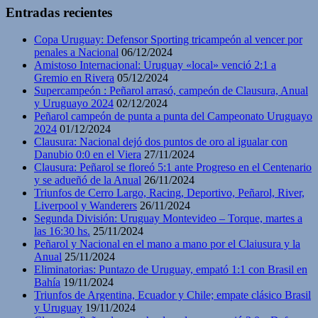
Entradas recientes
Copa Uruguay: Defensor Sporting tricampeón al vencer por
penales a Nacional
06/12/2024
Amistoso Internacional: Uruguay «local» venció 2:1 a
Gremio en Rivera
05/12/2024
Supercampeón : Peñarol arrasó, campeón de Clausura, Anual
y Uruguayo 2024
02/12/2024
Peñarol campeón de punta a punta del Campeonato Uruguayo
2024
01/12/2024
Clausura: Nacional dejó dos puntos de oro al igualar con
Danubio 0:0 en el Viera
27/11/2024
Clausura: Peñarol se floreó 5:1 ante Progreso en el Centenario
y se adueñó de la Anual
26/11/2024
Triunfos de Cerro Largo, Racing, Deportivo, Peñarol, River,
Liverpool y Wanderers
26/11/2024
Segunda División: Uruguay Montevideo – Torque, martes a
las 16:30 hs.
25/11/2024
Peñarol y Nacional en el mano a mano por el Claiusura y la
Anual
25/11/2024
Eliminatorias: Puntazo de Uruguay, empató 1:1 con Brasil en
Bahía
19/11/2024
Triunfos de Argentina, Ecuador y Chile; empate clásico Brasil
y Uruguay
19/11/2024