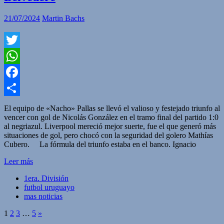
21/07/2024
Martin Bachs
Twitter
WhatsApp
Facebook
Compartir
El equipo de «Nacho» Pallas se llevó el valioso y festejado triunfo al
vencer con gol de Nicolás González en el tramo final del partido 1:0
al negriazul. Liverpool mereció mejor suerte, fue el que generó más
situaciones de gol, pero chocó con la seguridad del golero Mathías
Cubero. La fórmula del triunfo estaba en el banco. Ignacio
Leer más
1era. División
futbol uruguayo
mas noticias
1
2
3
…
5
»