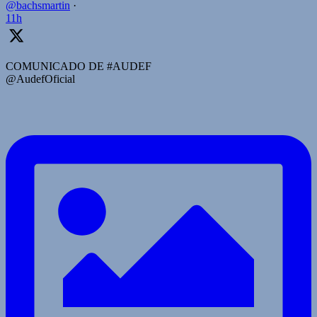
@bachsmartin
·
11h
COMUNICADO DE #AUDEF
@AudefOficial