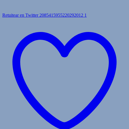
Retuitear en Twitter 2085415955220292012
1