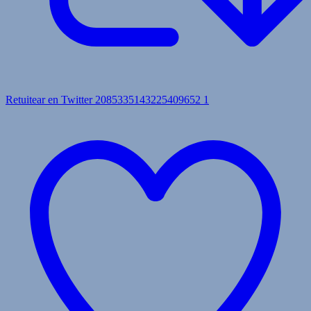
Retuitear en Twitter 2085335143225409652
1