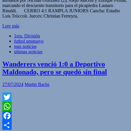
anotados por Nicolás González (2), Alejo Macelli y Enrique Femía,
marcando el descuento transitorio para el picapiedra Lautaro
Rinaldi. CERRO 4:1 RAMPLA JUNIORS Cancha: Estadio
Luis Tróccoli. Jueces: Christian Ferreyra,
Leer más
1era. División
futbol uruguayo
mas noticias
ultimas noticias
Wanderers venció 1:0 a Deportivo
Maldonado, pero se quedó sin final
27/07/2024
Martin Bachs
Twitter
WhatsApp
Facebook