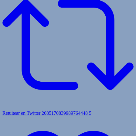
Retuitear en Twitter 2085170839989764448
5