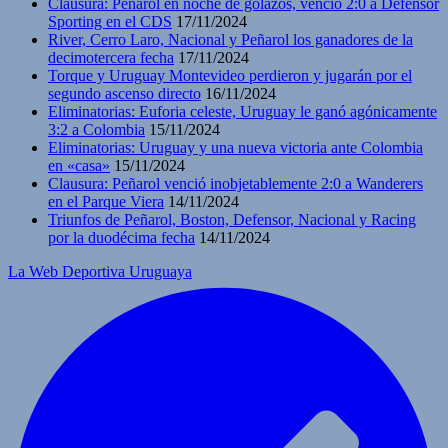
Clausura: Peñarol en noche de golazos, venció 2:0 a Defensor
Sporting en el CDS
17/11/2024
River, Cerro Laro, Nacional y Peñarol los ganadores de la
decimotercera fecha
17/11/2024
Torque y Uruguay Montevideo perdieron y jugarán por el
segundo ascenso directo
16/11/2024
Eliminatorias: Euforia celeste, Uruguay le ganó agónicamente
3:2 a Colombia
15/11/2024
Eliminatorias: Uruguay y una nueva victoria ante Colombia
en «casa»
15/11/2024
Clausura: Peñarol venció inobjetablemente 2:0 a Wanderers
en el Parque Viera
14/11/2024
Triunfos de Peñarol, Boston, Defensor, Nacional y Racing
por la duodécima fecha
14/11/2024
La Web Deportiva Uruguaya