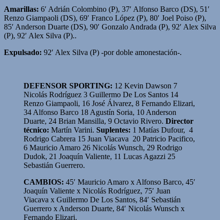
Amarillas:
6′ Adrián Colombino (P), 37′ Alfonso Barco (DS), 51′
Renzo Giampaoli (DS), 69′ Franco López (P), 80′ Joel Poiso (P),
85′ Anderson Duarte (DS), 90′ Gonzalo Andrada (P), 92′ Alex Silva
(P), 92′ Alex Silva (P)..
Expulsado:
92′ Alex Silva (P) -por doble amonestación-.
DEFENSOR SPORTING:
12 Kevin Dawson 7
Nicolás Rodríguez 3 Guillermo De Los Santos 14
Renzo Giampaoli, 16 José Álvarez, 8 Fernando Elizari,
34 Alfonso Barco 18 Agustín Soria, 10 Anderson
Duarte, 24 Brian Mansilla, 9 Octavio Rivero.
Director
técnico:
Martín Varini.
Suplentes:
1 Matías Dufour, 4
Rodrigo Cabrera 15 Juan Viacava 20 Patricio Pacifico,
6 Mauricio Amaro 26 Nicolás Wunsch, 29 Rodrigo
Dudok, 21 Joaquín Valiente, 11 Lucas Agazzi 25
Sebastián Guerrero.
CAMBIOS:
45′ Mauricio Amaro x Alfonso Barco, 45′
Joaquín Valiente x Nicolás Rodríguez, 75′ Juan
Viacava x Guillermo De Los Santos, 84′ Sebastián
Guerrero x Anderson Duarte, 84′ Nicolás Wunsch x
Fernando Elizari.