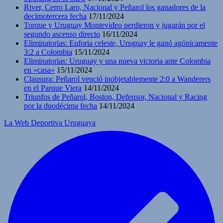
River, Cerro Laro, Nacional y Peñarol los ganadores de la
decimotercera fecha
17/11/2024
Torque y Uruguay Montevideo perdieron y jugarán por el
segundo ascenso directo
16/11/2024
Eliminatorias: Euforia celeste, Uruguay le ganó agónicamente
3:2 a Colombia
15/11/2024
Eliminatorias: Uruguay y una nueva victoria ante Colombia
en «casa»
15/11/2024
Clausura: Peñarol venció inobjetablemente 2:0 a Wanderers
en el Parque Viera
14/11/2024
Triunfos de Peñarol, Boston, Defensor, Nacional y Racing
por la duodécima fecha
14/11/2024
La Web Deportiva Uruguaya