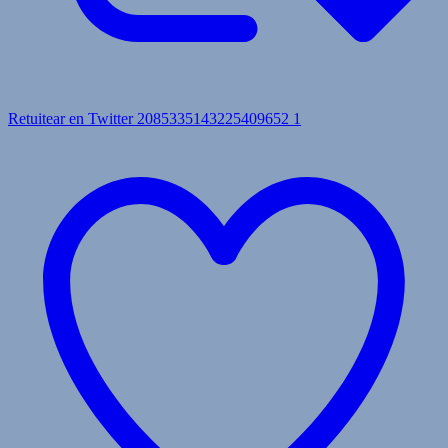
Retuitear en Twitter 2085335143225409652
1