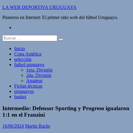
Saltar
LA WEB DEPORTIVA URUGUAYA
al
Pioneros en Internet: El primer sitio web del fútbol Uruguayo.
contenido
twitter
Buscar:
Inicio
Copa América
selección
futbol uruguayo
1era. División
2da. División
Amateur
Fichas técnicas
uruguayos
basket
Intermedio: Defensor Sporting y Progreso igualaron
1:1 en el Franzini
16/06/2024
Martin Bachs