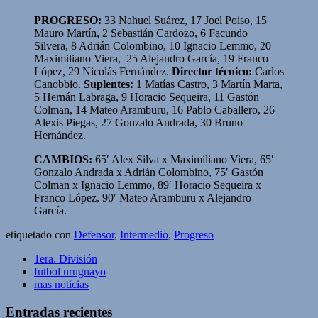
PROGRESO:
33 Nahuel Suárez, 17 Joel Poiso, 15
Mauro Martín, 2 Sebastián Cardozo, 6 Facundo
Silvera, 8 Adrián Colombino, 10 Ignacio Lemmo, 20
Maximiliano Viera, 25 Alejandro García, 19 Franco
López, 29 Nicolás Fernández.
Director técnico:
Carlos
Canobbio.
Suplentes:
1 Matías Castro, 3 Martín Marta,
5 Hernán Labraga, 9 Horacio Sequeira, 11 Gastón
Colman, 14 Mateo Aramburu, 16 Pablo Caballero, 26
Alexis Piegas, 27 Gonzalo Andrada, 30 Bruno
Hernández.
CAMBIOS:
65′ Alex Silva x Maximiliano Viera, 65′
Gonzalo Andrada x Adrián Colombino, 75′ Gastón
Colman x Ignacio Lemmo, 89′ Horacio Sequeira x
Franco López, 90′ Mateo Aramburu x Alejandro
García.
etiquetado con
Defensor
,
Intermedio
,
Progreso
1era. División
futbol uruguayo
mas noticias
Entradas recientes