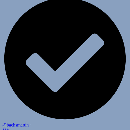
@bachsmartin
·