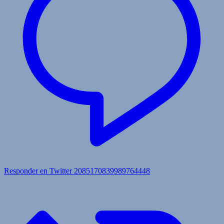
Responder en Twitter 2085170839989764448