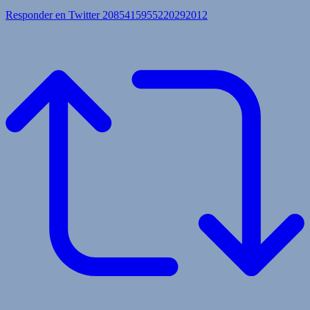
Responder en Twitter 2085415955220292012