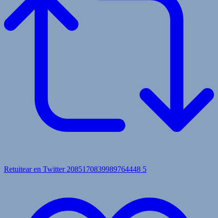
Retuitear en Twitter 2085170839989764448
5