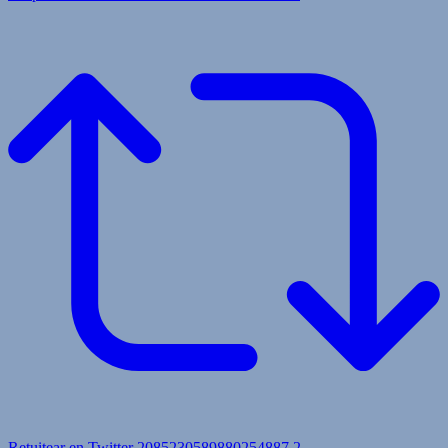
Retuitear en Twitter 2085230589880254887
2