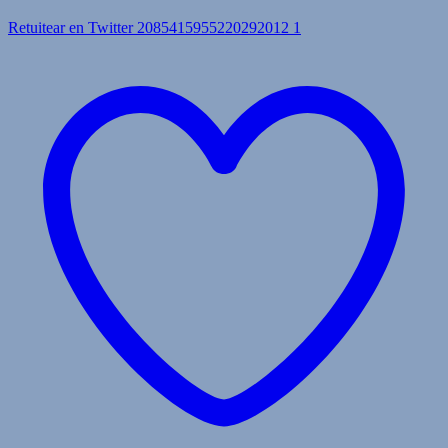
Retuitear en Twitter 2085415955220292012
1