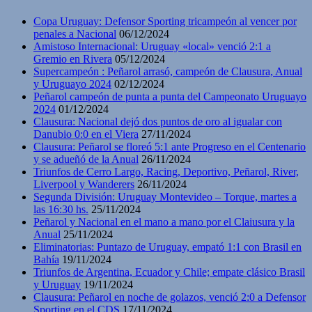
Copa Uruguay: Defensor Sporting tricampeón al vencer por
penales a Nacional
06/12/2024
Amistoso Internacional: Uruguay «local» venció 2:1 a
Gremio en Rivera
05/12/2024
Supercampeón : Peñarol arrasó, campeón de Clausura, Anual
y Uruguayo 2024
02/12/2024
Peñarol campeón de punta a punta del Campeonato Uruguayo
2024
01/12/2024
Clausura: Nacional dejó dos puntos de oro al igualar con
Danubio 0:0 en el Viera
27/11/2024
Clausura: Peñarol se floreó 5:1 ante Progreso en el Centenario
y se adueñó de la Anual
26/11/2024
Triunfos de Cerro Largo, Racing, Deportivo, Peñarol, River,
Liverpool y Wanderers
26/11/2024
Segunda División: Uruguay Montevideo – Torque, martes a
las 16:30 hs.
25/11/2024
Peñarol y Nacional en el mano a mano por el Claiusura y la
Anual
25/11/2024
Eliminatorias: Puntazo de Uruguay, empató 1:1 con Brasil en
Bahía
19/11/2024
Triunfos de Argentina, Ecuador y Chile; empate clásico Brasil
y Uruguay
19/11/2024
Clausura: Peñarol en noche de golazos, venció 2:0 a Defensor
Sporting en el CDS
17/11/2024