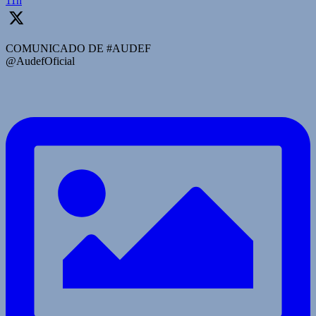
11h
COMUNICADO DE #AUDEF
@AudefOficial