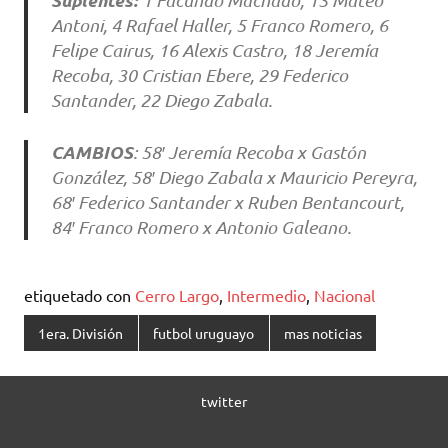
Suplentes:
1 Facundo Machado, 13 Mateo
Antoni, 4 Rafael Haller, 5 Franco Romero, 6
Felipe Cairus, 16 Alexis Castro, 18 Jeremía
Recoba, 30 Cristian Ebere, 29 Federico
Santander, 22 Diego Zabala.
CAMBIOS
: 58′ Jeremía Recoba x Gastón
González, 58′ Diego Zabala x Mauricio Pereyra,
68′ Federico Santander x Ruben Bentancourt,
84′ Franco Romero x Antonio Galeano.
etiquetado con
Cerro Largo
,
Intermedio
,
Nacional
1era. División
futbol uruguayo
mas noticias
twitter