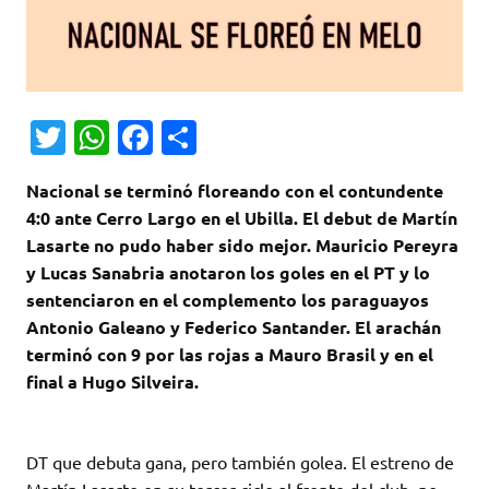
T
W
Fa
C
w
h
c
o
Nacional se terminó floreando con el contundente
it
at
e
m
4:0 ante Cerro Largo en el Ubilla. El debut de Martín
te
s
b
p
Lasarte no pudo haber sido mejor. Mauricio Pereyra
r
A
o
ar
y Lucas Sanabria anotaron los goles en el PT y lo
sentenciaron en el complemento los paraguayos
p
o
ti
Antonio Galeano y Federico Santander. El arachán
p
k
r
terminó con 9 por las rojas a Mauro Brasil y en el
final a Hugo Silveira.
DT que debuta gana, pero también golea. El estreno de
Martín Lasarte en su tercer ciclo al frente del club, no