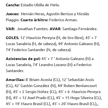
Cancha:
Estadio Ubilla de Melo.
Jueces:
Hernán Heras, Agustín Berisso y Nicolás
Piaggio.
Cuarto árbitro:
Federico Arman.
VAR:
Jonathan Fuentes.
AVAR
: Santiago Fernández.
GOLES.
12′ Mauricio Pereyra (N, de tiro libre), 45′ + 7
Lucas Sanabria (N, de cabeza), 49′ Antonio Galeano (N),
74′ Federico Santander (N, de cabeza).
Asistencias de gol:
45′ + 7 ‘ Antonio Galeano (N) a
Lucas Sanabria, 74’ Leandro Lozano (N) a Federico
Santander.
Amarillas:
8′ Briam Acosta (CL), 12′ Sebastián Assis
(CL), 42′ Gastón González (N), 44′ Ruben Bentancourt
(N), 45′ + 2 Sergio Núñez (CL), 45′ + 6 Mauricio Pereyra
(N), 45′ + 12 Axel Prado (CL), 45′ + 15 Hugo Silveira (CL),
45′ + 19′ Mauro Brasil (CL), 45′ + 20′ Mauro Brasil (CL),,