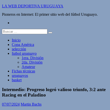
Saltar
LA WEB DEPORTIVA URUGUAYA
al
Pioneros en Internet: El primer sitio web del fútbol Uruguayo.
contenido
twitter
Buscar:
Inicio
Copa América
selección
futbol uruguayo
1era. División
2da. División
Amateur
Fichas técnicas
uruguayos
basket
Intermedio: Progreso logró valioso triunfo, 3:2 ante
Racing en el Paladino
07/07/2024
Martin Bachs