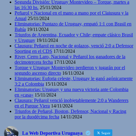
Segunda División: Uruguay Montevideo – Torque, martes a
las 16:30 hs.
25/11/2024
Peñarol y Nacional en el mano a mano por el Claiusura y la
Anual
25/11/2024
Eliminatorias: Puntazo de Uruguay, empató 1:1 con Brasil en
Bahía
19/11/2024
Triunfos de Argentina, Ecuador y Chile; empate clásico Brasil
y Uruguay
19/11/2024
Clausura: Peñarol en noche de golazos, venció 2:0 a Defensor
Sporting en el CDS
17/11/2024
River, Cerro Laro, Nacional y Peñarol los ganadores de la
decimotercera fecha
17/11/2024
Torque y Uruguay Montevideo perdieron y jugarán por el
segundo ascenso directo
16/11/2024
Eliminatorias: Euforia celeste, Uruguay le ganó agónicamente
3:2 a Colombia
15/11/2024
Eliminatorias: Uruguay y una nueva victoria ante Colombia
en «casa»
15/11/2024
Clausura: Peñarol venció inobjetablemente 2:0 a Wanderers
en el Parque Viera
14/11/2024
Triunfos de Peñarol, Boston, Defensor, Nacional y Racing
por la duodécima fecha
14/11/2024
La Web Deportiva Uruguaya
Seguir