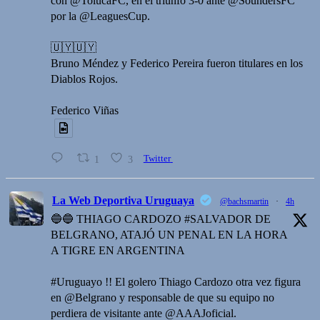
con @TolucaFC, en el triunfo 3-0 ante @SoundersFC
por la @LeaguesCup.
🇺🇾🇺🇾
Bruno Méndez y Federico Pereira fueron titulares en los
Diablos Rojos.
Federico Viñas
1
3
Twitter
La Web Deportiva Uruguaya
@bachsmartin
·
4h
🔵🔵 THIAGO CARDOZO #SALVADOR DE
BELGRANO, ATAJÓ UN PENAL EN LA HORA
A TIGRE EN ARGENTINA
#Uruguayo !! El golero Thiago Cardozo otra vez figura
en @Belgrano y responsable de que su equipo no
perdiera de visitante ante @AAAJoficial.