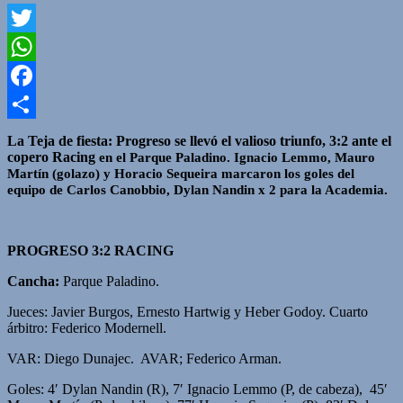
Twitter
WhatsApp
Facebook
Compartir
La Teja de fiesta
: Progreso s
e llevó el valioso triunfo, 3:2 ante el
coper
o Racing
en el Parque Paladino. Ignacio Lemmo, Mauro
Martín (
golazo) y Horacio Sequeira marcaron los goles del
equipo de Carlos Canobbio, Dylan Nandin x 2 para la Academi
a.
PROGRESO 3:2 RACING
Cancha:
Parque Paladino.
Jueces: Javier Burgos, Ernesto Hartwig y Heber Godoy. Cuarto
árbitro: Federico Modernell.
VAR: Diego Dunajec. AVAR; Federico Arman.
Goles: 4′ Dylan Nandin (R), 7′ Ignacio Lemmo (P, de cabeza), 45′