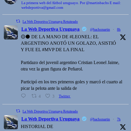
La primera web del fútbol uruguayo. Por @martinbachs E mail:
webdeportiva@gmail.com
La Web Deportiva Uruguaya Retuiteado
La Web Deportiva Uruguaya
@bachsmartin
·
8h
🟡⚫️ DE LA MANO DE #LEONEL: EL
ARGENTINO ANOTÓ UN GOLAZO, ASISTIÓ
Y FUE EL #MVP DE LA FINAL
Partidazo del juvenil argentino Cristian Leonel Jaime,
otra vez la gran figura de Peñarol.
Participó en los tres primeros goles y marcó el cuarto al
picar la pelota ante la salida de
4
3
Twitter
La Web Deportiva Uruguaya Retuiteado
La Web Deportiva Uruguaya
@bachsmartin
·
7h
HISTORIAL DE