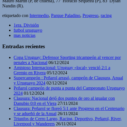
Mauro Martín (P, de chilena), 77′ Horacio Sequeira (P), 83′ Dylan
Nandin (R).
etiquetado con
Intermedio
,
Parque Paladino
,
Progreso
,
racing
1era. División
futbol uruguayo
mas noticias
Entradas recientes
Copa Uruguay: Defensor Sporting tricampeón al vencer por
penales a Nacional
06/12/2024
Amistoso Internacional: Uruguay «local» venció 2:1 a
Gremio en Rivera
05/12/2024
Supercampeón : Peñarol arrasó, campeón de Clausura, Anual
y Uruguayo 2024
02/12/2024
Peñarol campeón de punta a punta del Campeonato Uruguayo
2024
01/12/2024
Clausura: Nacional dejó dos puntos de oro al igualar con
Danubio 0:0 en el Viera
27/11/2024
Clausura: Peñarol se floreó 5:1 ante Progreso en el Centenario
y se adueñó de la Anual
26/11/2024
Triunfos de Cerro Largo, Racing, Deportivo, Peñarol, River,
Liverpool y Wanderers
26/11/2024