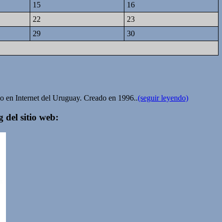
15
16
22
23
29
30
ivo en Internet del Uruguay. Creado en 1996..
(seguir leyendo)
 del sitio web: