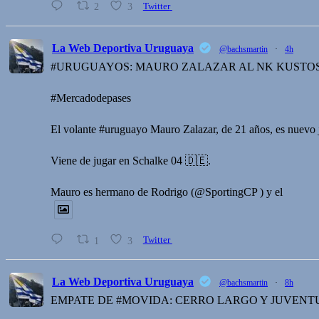
2
3
Twitter
La Web Deportiva Uruguaya
@bachsmartin
·
4h
#URUGUAYOS: MAURO ZALAZAR AL NK KUSTOS
#Mercadodepases
El volante #uruguayo Mauro Zalazar, de 21 años, es nuevo
Viene de jugar en Schalke 04 🇩🇪.
Mauro es hermano de Rodrigo (@SportingCP ) y el
1
3
Twitter
La Web Deportiva Uruguaya
@bachsmartin
·
8h
EMPATE DE #MOVIDA: CERRO LARGO Y JUVENT