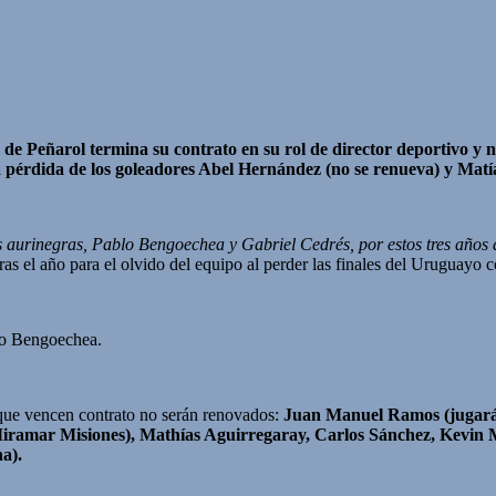
de Peñarol termina su contrato en su rol de director deportivo y 
n la pérdida de los goleadores Abel Hernández (no se renueva) y Ma
 aurinegras, Pablo Bengoechea y Gabriel Cedrés, por estos tres años de 
as el año para el olvido del equipo al perder las finales del Uruguayo 
blo Bengoechea.
 que vencen contrato no serán renovados:
Juan Manuel Ramos (jugará 
Miramar Misiones), Mathías Aguirregaray, Carlos Sánchez, Kevin 
na).