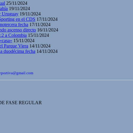
ual
25/11/2024
ahía
19/11/2024
 y Uruguay
19/11/2024
 Sporting en el CDS
17/11/2024
motercera fecha
17/11/2024
ndo ascenso directo
16/11/2024
3:2 a Colombia
15/11/2024
 «casa»
15/11/2024
el Parque Viera
14/11/2024
 la duodécima fecha
14/11/2024
bdeportiva@gmail.com
 DE FASE REGULAR