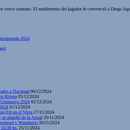
 vence contrato. El rendimiento del jugador le convenció a Diego Agui
a temporada 2024
rol
nales a Nacional
06/12/2024
en Rivera
05/12/2024
y Uruguayo 2024
02/12/2024
2024
01/12/2024
io 0:0 en el Viera
27/11/2024
y se adueñó de la Anual
26/11/2024
iverpool y Wanderers
26/11/2024
 16:30 hs.
25/11/2024