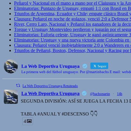
Peñarol y Nacional en el mano a mano por el Claiusura y la An
Eliminatorias: Puntazo de Uruguay, empató 1:1 con Brasil en B
Triunfos de Argentina, Ecuador y Chile; empate clásico Brasil
Clausura: Peñarol en noche de golazos, venció 2:0 a Defensor
River, Cerro Laro, Nacional y Peñarol los ganadores de la deci
Torque y Uruguay Montevideo perdieron y jugarán por el segu
Eliminatorias: Euforia celeste, Uruguay le ganó agónicamente 
Eliminatorias: Uruguay y una nueva victoria ante Colombia en
Clausura: Peñarol venció inobjetablemente 2:0 a Wanderers en 
Triunfos de Peñarol, Boston, Defensor, Nacional y Racing por
La Web Deportiva Uruguaya
Seguir
La primera web del fútbol uruguayo. Por @martinbachs E mail: we
La Web Deportiva Uruguaya Retuiteado
La Web Deportiva Uruguaya
@bachsmartin
·
14h
SEGUNDA DIVISIÓN: ASÍ SE JUEGA LA FECHA 13
TABLA #ANUAL Y #DESCENSO 👇👇
4