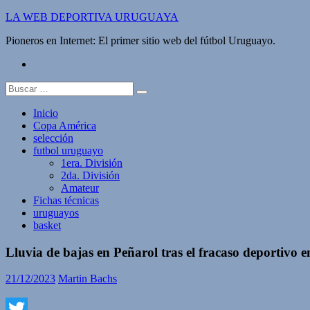
Saltar
LA WEB DEPORTIVA URUGUAYA
al
Pioneros en Internet: El primer sitio web del fútbol Uruguayo.
contenido
twitter
Buscar:
Inicio
Copa América
selección
futbol uruguayo
1era. División
2da. División
Amateur
Fichas técnicas
uruguayos
basket
Lluvia de bajas en Peñarol tras el fracaso deportivo 
21/12/2023
Martin Bachs