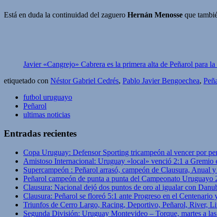
Está en duda la continuidad del zaguero
Hernán Menosse
que también
Javier «Cangrejo» Cabrera es la primera alta de Peñarol para l
etiquetado con
Néstor Gabriel Cedrés
,
Pablo Javier Bengoechea
,
Peña
futbol uruguayo
Peñarol
ultimas noticias
Entradas recientes
Copa Uruguay: Defensor Sporting tricampeón al vencer por pe
Amistoso Internacional: Uruguay «local» venció 2:1 a Gremio 
Supercampeón : Peñarol arrasó, campeón de Clausura, Anual 
Peñarol campeón de punta a punta del Campeonato Uruguayo 
Clausura: Nacional dejó dos puntos de oro al igualar con Danub
Clausura: Peñarol se floreó 5:1 ante Progreso en el Centenario 
Triunfos de Cerro Largo, Racing, Deportivo, Peñarol, River, L
Segunda División: Uruguay Montevideo – Torque, martes a las