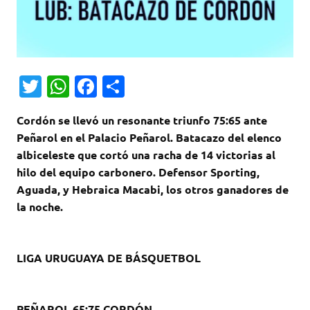
T
W
Fa
C
w
h
c
o
Cordón se llevó un resonante triunfo 75:65 ante
it
at
e
m
Peñarol en el Palacio Peñarol. Batacazo del elenco
te
s
b
p
albiceleste que cortó una racha de 14 victorias al
r
A
o
ar
hilo del equipo carbonero. Defensor Sporting,
Aguada, y Hebraica Macabi, los otros ganadores de
p
o
ti
la noche.
p
k
r
LIGA URUGUAYA DE BÁSQUETBOL
PEÑAROL 65:75 CORDÓN