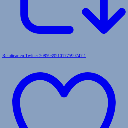
Retuitear en Twitter 2085939510177599747
1