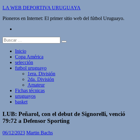
Saltar
LA WEB DEPORTIVA URUGUAYA
al
Pioneros en Internet: El primer sitio web del fútbol Uruguayo.
contenido
twitter
Buscar:
Inicio
Copa América
selección
futbol uruguayo
1era. División
2da. División
Amateur
Fichas técnicas
uruguayos
basket
LUB: Peñarol, con el debut de Signorelli, venció
79:72 a Defensor Sporting
06/12/2023
Martin Bachs