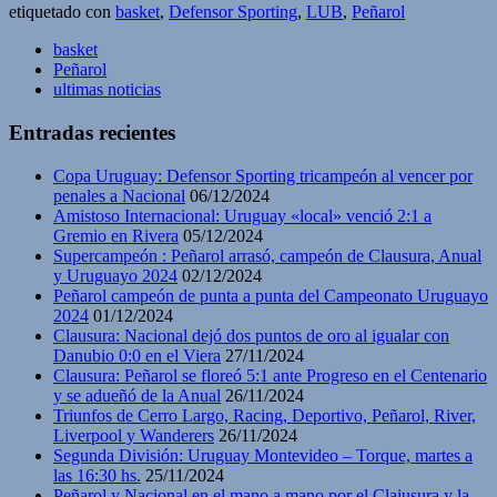
etiquetado con
basket
,
Defensor Sporting
,
LUB
,
Peñarol
basket
Peñarol
ultimas noticias
Entradas recientes
Copa Uruguay: Defensor Sporting tricampeón al vencer por
penales a Nacional
06/12/2024
Amistoso Internacional: Uruguay «local» venció 2:1 a
Gremio en Rivera
05/12/2024
Supercampeón : Peñarol arrasó, campeón de Clausura, Anual
y Uruguayo 2024
02/12/2024
Peñarol campeón de punta a punta del Campeonato Uruguayo
2024
01/12/2024
Clausura: Nacional dejó dos puntos de oro al igualar con
Danubio 0:0 en el Viera
27/11/2024
Clausura: Peñarol se floreó 5:1 ante Progreso en el Centenario
y se adueñó de la Anual
26/11/2024
Triunfos de Cerro Largo, Racing, Deportivo, Peñarol, River,
Liverpool y Wanderers
26/11/2024
Segunda División: Uruguay Montevideo – Torque, martes a
las 16:30 hs.
25/11/2024
Peñarol y Nacional en el mano a mano por el Claiusura y la