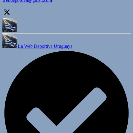
webdeportiva@gmail.com
La Web Deportiva Uruguaya