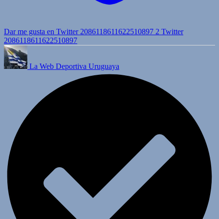
Dar me gusta en Twitter 2086118611622510897
2
Twitter
2086118611622510897
La Web Deportiva Uruguaya