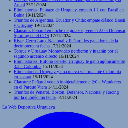
Anual
25/11/2024
Eliminatorias: Puntazo de Uruguay, empató 1:1 con Brasil en
Bahía
19/11/2024
Triunfos de Argentina, Ecuador y Chile; empate clásico Brasil
y Uruguay
19/11/2024
Clausura: Peñarol en noche de golazos, venció 2:0 a Defensor
Sporting en el CDS
17/11/2024
River, Cerro Laro, Nacional y Peñarol los ganadores de la
decimotercera fecha
17/11/2024
Torque y Uruguay Montevideo perdieron y jugarán por el
segundo ascenso directo
16/11/2024
Eliminatorias: Euforia celeste, Uruguay le ganó agónicamente
3:2 a Colombia
15/11/2024
Eliminatorias: Uruguay y una nueva victoria ante Colombia
en «casa»
15/11/2024
Clausura: Peñarol venció inobjetablemente 2:0 a Wanderers
en el Parque Viera
14/11/2024
Triunfos de Peñarol, Boston, Defensor, Nacional y Racing
por la duodécima fecha
14/11/2024
La Web Deportiva Uruguaya