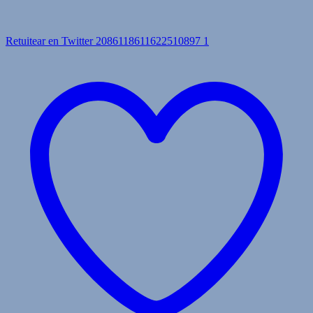
Retuitear en Twitter 2086118611622510897
1