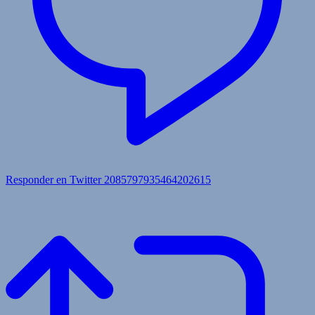
Responder en Twitter 2085797935464202615