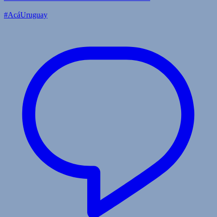
#AcáUruguay