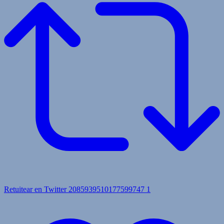
Retuitear en Twitter 2085939510177599747
1