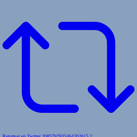
Retuitear en Twitter 2085797935464202615
2