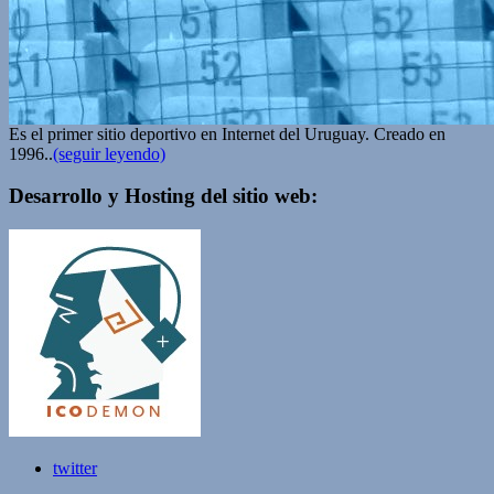
Es el primer sitio deportivo en Internet del Uruguay. Creado en
1996..
(seguir leyendo)
Desarrollo y Hosting del sitio web:
twitter