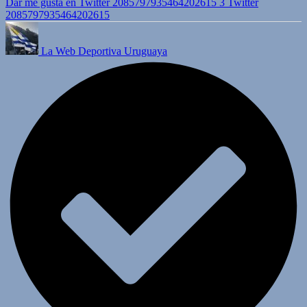
Dar me gusta en Twitter 2085797935464202615
3
Twitter
2085797935464202615
La Web Deportiva Uruguaya