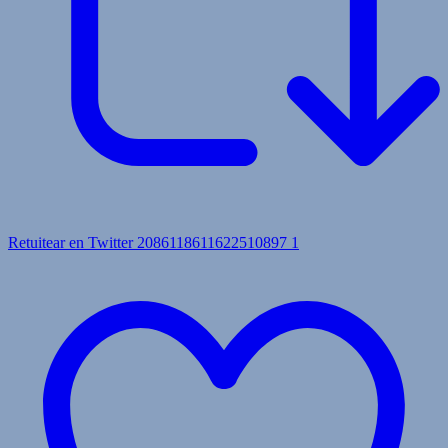
Retuitear en Twitter 2086118611622510897
1