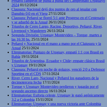
Peñarol campeón de punta a punta del Campeonato Uruguayo
2024
01/12/2024
Clausura: Nacional dejó dos puntos de oro al igualar con
Danubio 0:0 en el Viera
27/11/2024
Clausura: Peñarol se floreó 5:1 ante Progreso en el Centenario
y se adueñó de la Anual
26/11/2024
Triunfos de Cerro Largo, Racing, Deportivo, Peñarol, River,
Liverpool y Wanderers
26/11/2024
Segunda División: Uruguay Montevideo – Torque, martes a
las 16:30 hs.
25/11/2024
Peñarol y Nacional en el mano a mano por el Claiusura y la
Anual
25/11/2024
Eliminatorias: Puntazo de Uruguay, empató 1:1 con Brasil en
Bahía
19/11/2024
Triunfos de Argentina, Ecuador y Chile; empate clásico Brasil
y Uruguay
19/11/2024
Clausura: Peñarol en noche de golazos, venció 2:0 a Defensor
Sporting en el CDS
17/11/2024
River, Cerro Laro, Nacional y Peñarol los ganadores de la
decimotercera fecha
17/11/2024
Torque y Uruguay Montevideo perdieron y jugarán por el
segundo ascenso directo
16/11/2024
Eliminatorias: Euforia celeste, Uruguay le ganó agónicamente
3:2 a Colombia
15/11/2024
Eliminatorias: Uruguay y una nueva victoria ante Colombia