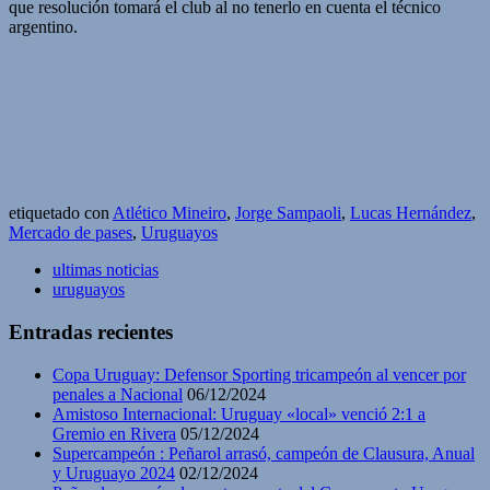
que resolución tomará el club al no tenerlo en cuenta el técnico
argentino.
etiquetado con
Atlético Mineiro
,
Jorge Sampaoli
,
Lucas Hernández
,
Mercado de pases
,
Uruguayos
ultimas noticias
uruguayos
Entradas recientes
Copa Uruguay: Defensor Sporting tricampeón al vencer por
penales a Nacional
06/12/2024
Amistoso Internacional: Uruguay «local» venció 2:1 a
Gremio en Rivera
05/12/2024
Supercampeón : Peñarol arrasó, campeón de Clausura, Anual
y Uruguayo 2024
02/12/2024