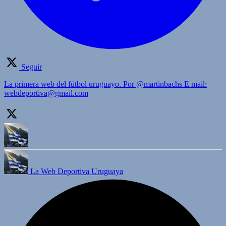
Seguir
La primera web del fútbol uruguayo. Por @martinbachs E mail:
webdeportiva@gmail.com
La Web Deportiva Uruguaya