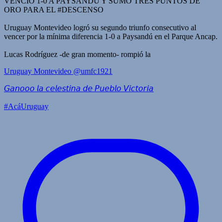
VENCIÓ 1-0 A PAYSANDU Y SUMÓ TRES PUNTOS DE
ORO PARA EL #DESCENSO
Uruguay Montevideo logró su segundo triunfo consecutivo al
vencer por la mínima diferencia 1-0 a Paysandú en el Parque Ancap.
Lucas Rodríguez -de gran momento- rompió la
Uruguay Montevideo
@umfc1921
𝘎𝘢𝘯𝘰𝘰𝘰 𝘭𝘢 𝘤𝘦𝘭𝘦𝘴𝘵𝘪𝘯𝘢 𝘥𝘦 𝘗𝘶𝘦𝘣𝘭𝘰 𝘝𝘪𝘤𝘵𝘰𝘳𝘪𝘢
#AcáUruguay