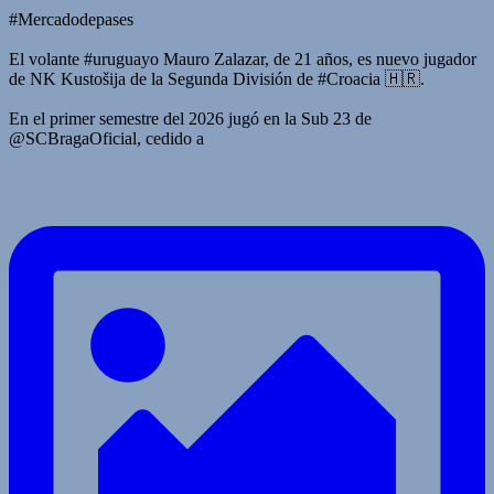
#Mercadodepases
El volante #uruguayo Mauro Zalazar, de 21 años, es nuevo jugador
de NK Kustošija de la Segunda División de #Croacia 🇭🇷.
En el primer semestre del 2026 jugó en la Sub 23 de
@SCBragaOficial, cedido a