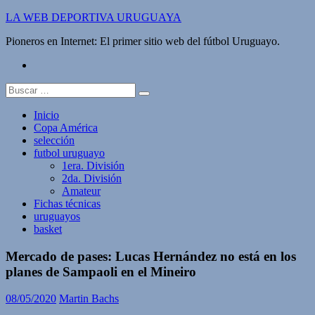
Saltar
LA WEB DEPORTIVA URUGUAYA
al
Pioneros en Internet: El primer sitio web del fútbol Uruguayo.
contenido
twitter
Buscar:
Inicio
Copa América
selección
futbol uruguayo
1era. División
2da. División
Amateur
Fichas técnicas
uruguayos
basket
Mercado de pases: Lucas Hernández no está en los
planes de Sampaoli en el Mineiro
08/05/2020
Martin Bachs