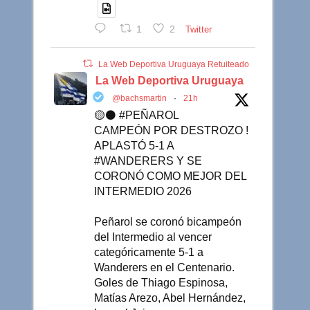
1
2
Twitter
La Web Deportiva Uruguaya Retuiteado
La Web Deportiva Uruguaya
@bachsmartin
·
21h
🟡⚫️ #PEÑAROL
CAMPEÓN POR DESTROZO !
APLASTÓ 5-1 A
#WANDERERS Y SE
CORONÓ COMO MEJOR DEL
INTERMEDIO 2026
Peñarol se coronó bicampeón
del Intermedio al vencer
categóricamente 5-1 a
Wanderers en el Centenario.
Goles de Thiago Espinosa,
Matías Arezo, Abel Hernández,