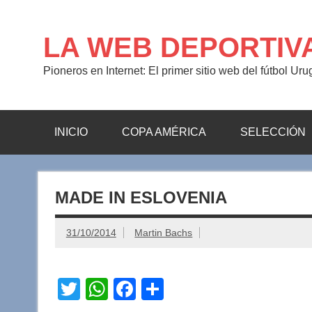
Saltar
al
contenido
LA WEB DEPORTIV
Pioneros en Internet: El primer sitio web del fútbol Ur
INICIO
COPA AMÉRICA
SELECCIÓN
MADE IN ESLOVENIA
31/10/2014
Martin Bachs
T
W
F
C
wi
h
a
o