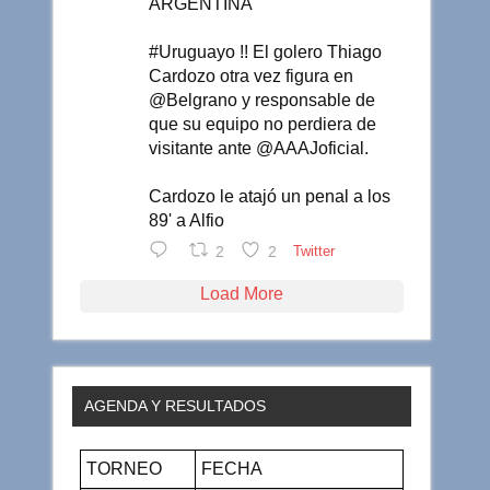
ARGENTINA
#Uruguayo !! El golero Thiago
Cardozo otra vez figura en
@Belgrano y responsable de
que su equipo no perdiera de
visitante ante @AAAJoficial.
Cardozo le atajó un penal a los
89' a Alfio
2
2
Twitter
Load More
AGENDA Y RESULTADOS
TORNEO
FECHA