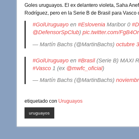
Goles uruguayos. El ex delantero violeta, Saha Ane
tt
at
c
m
Rodríguez, pero en la Serie B de Brasil para Vasco
er
s
e
p
#GolUruguayo
en
#Eslovenia
Maribor 0
#D
A
b
ar
@DefensorSpClub
)
pic.twitter.com/FgB4O
p
o
tir
— Martín Bachs (@MartinBachs)
octubre 
p
o
k
#GolUruguayo
en
#Brasil
(Serie B) MAXI
#Vasco
1 (ex
@mwfc_oficial
)
— Martín Bachs (@MartinBachs)
noviembr
etiquetado con
Uruguayos
uruguayos