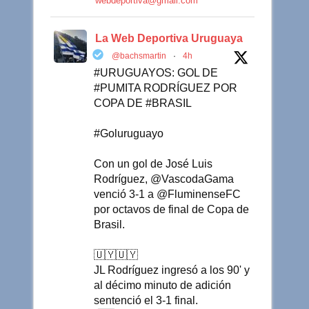
webdeportiva@gmail.com
La Web Deportiva Uruguaya
@bachsmartin
·
4h
#URUGUAYOS: GOL DE
#PUMITA RODRÍGUEZ POR
COPA DE #BRASIL
#Goluruguayo
Con un gol de José Luis
Rodríguez, @VascodaGama
venció 3-1 a @FluminenseFC
por octavos de final de Copa de
Brasil.
🇺🇾🇺🇾
JL Rodríguez ingresó a los 90' y
al décimo minuto de adición
sentenció el 3-1 final.