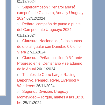
05/12/2024
Supercampeón : Peñarol arrasó,
campeón de Clausura, Anual y Uruguayo
2024
02/12/2024
Peñarol campeón de punta a punta
del Campeonato Uruguayo 2024
01/12/2024
Clausura: Nacional dejó dos puntos
de oro al igualar con Danubio 0:0 en el
Viera
27/11/2024
Clausura: Peñarol se floreó 5:1 ante
Progreso en el Centenario y se adueñó
de la Anual
26/11/2024
Triunfos de Cerro Largo, Racing,
Deportivo, Peñarol, River, Liverpool y
Wanderers
26/11/2024
Segunda División: Uruguay
Montevideo – Torque, martes a las 16:30
hs.
25/11/2024