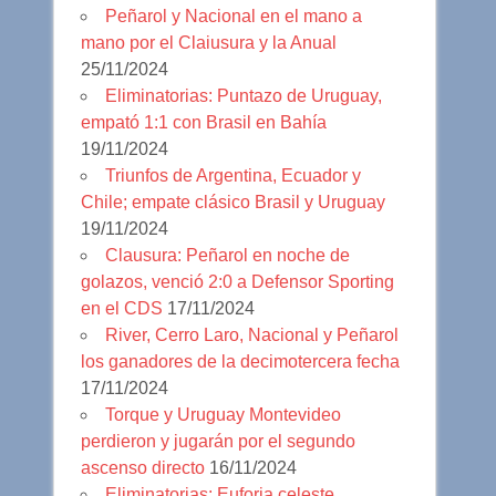
Peñarol y Nacional en el mano a
mano por el Claiusura y la Anual
25/11/2024
Eliminatorias: Puntazo de Uruguay,
empató 1:1 con Brasil en Bahía
19/11/2024
Triunfos de Argentina, Ecuador y
Chile; empate clásico Brasil y Uruguay
19/11/2024
Clausura: Peñarol en noche de
golazos, venció 2:0 a Defensor Sporting
en el CDS
17/11/2024
River, Cerro Laro, Nacional y Peñarol
los ganadores de la decimotercera fecha
17/11/2024
Torque y Uruguay Montevideo
perdieron y jugarán por el segundo
ascenso directo
16/11/2024
Eliminatorias: Euforia celeste,