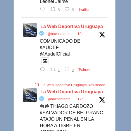
Leonel Jaime
5
5
Twitter
La Web Deportiva Uruguaya
@bachsmartin
·
10h
COMUNICADO DE
#AUDEF
@AudefOficial
1
2
Twitter
La Web Deportiva Uruguaya Retuiteado
La Web Deportiva Uruguaya
@bachsmartin
·
17h
🔵🔵 THIAGO CARDOZO
#SALVADOR DE BELGRANO,
ATAJÓ UN PENAL EN LA
HORA A TIGRE EN