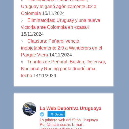
Uruguay le ganó agónicamente 3:2 a
Colombia
15/11/2024
Eliminatorias: Uruguay y una nueva
victoria ante Colombia en «casa»
15/11/2024
Clausura: Peñarol venció
inobjetablemente 2:0 a Wanderers en el
Parque Viera
14/11/2024
Triunfos de Peñarol, Boston, Defensor,
Nacional y Racing por la duodécima
fecha
14/11/2024
La Web Deportiva Uruguaya
Seguir
La primera web del fútbol uruguayo.
Por @martinbachs E mail: